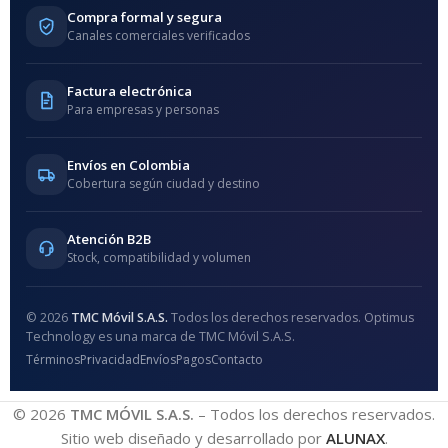
Compra formal y segura
Canales comerciales verificados
Factura electrónica
Para empresas y personas
Envíos en Colombia
Cobertura según ciudad y destino
Atención B2B
Stock, compatibilidad y volumen
© 2026
TMC Móvil S.A.S.
Todos los derechos reservados. Optimus
Technology es una marca de TMC Móvil S.A.S.
Términos
Privacidad
Envíos
Pagos
Contacto
© 2026
TMC MÓVIL S.A.S.
– Todos los derechos reservados.
Sitio web diseñado y desarrollado por
ALUNAX
.