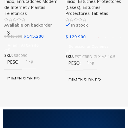
Inicio
,
Enrutadores Modem
Inicio
,
Estuches Protectores
Libre Todo Operador 4G
Tablet Samsung Galaxy
Negro
,
Azul
,
Verde
,
Rosa
,
de Internet / Plantas
(Cases)
,
Estuches
LTE SIMCARD
Tab A8 10.5 2021 – 2022
Azul Oscuro
Telefonicas
Protectores Tabletas
SM-x200 SM-x205 Anti
golpes con soporte
Available on backorder
In stock
$
515.200
$
645.300
$
129.900
Añadir Al Carrito
Seleccionar Opciones
SKU:
389090
SKU:
EST-CRRD-GLX-A8-10.5
1 kg
PESO
1 kg
PESO
DIMENSIONES
DIMENSIONES
20 × 20 × 20 cm
20 × 20 × 20 cm
COLOR
Rojo
,
Negro
,
Azul
,
Rosa