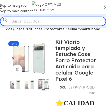
Skip to navigation
Skip to main content
ectores (Cases)
Estuches Protectores Celular/SmartPhone
Kit Vidrio
-24%
templado y
Estuche Case
Forro Protector
Anticaída para
Click to enlarge
celular Google
Pixel 6
SKU:
ESTP-VTP-GGL-
PX6
⭐CALIDAD