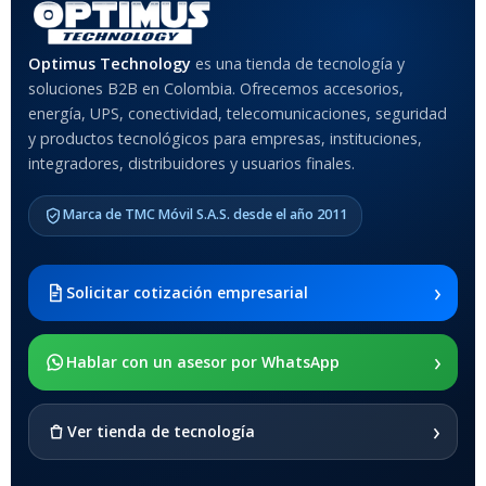
MATERIAL DEL CASE
Optimus Technology
es una tienda de tecnología y
soluciones B2B en Colombia. Ofrecemos accesorios,
Anti-Shock
energía, UPS, conectividad, telecomunicaciones, seguridad
y productos tecnológicos para empresas, instituciones,
integradores, distribuidores y usuarios finales.
MODELO DE TABLETS
COMPATIBLES
Marca de TMC Móvil S.A.S. desde el año 2011
Samsung Galaxy Tab A8 10.5
2021 SM-x200 / Samsung
Galaxy Tab A8 10.5 2021 SM-
›
Solicitar cotización empresarial
x205
›
SOPORTE DE APOYO
Hablar con un asesor por WhatsApp
SI
›
Ver tienda de tecnología