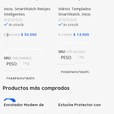
Inteligente Localizador
para Reloj Inteligente
Inicio
,
SmartWatch Relojes
Vidrios Templados
GPS Ubicar Niños SOS
Smartwatch Samsung
Inteligentes
SmartWatch
,
Inicio
Gear S3 Frontier
In stock
In stock
$
50.000
$
14.900
$
120.900
$
19.900
Añadir Al Carrito
Seleccionar Opciones
SKU:
VTP-SS-GS3
1 kg
PESO
SKU:
TMCSWKIDS
1 kg
PESO
DIMENSIONES
DIMENSIONES
10 × 10 × 10 cm
Productos más comprados
10 × 10 × 10 cm
-20%
Enrutador Modem de
Estuche Protector con
COLOR
Internet Huawei B311-521
Correa Desmontable