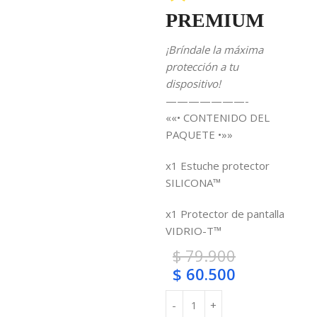
PREMIUM
¡Bríndale la máxima
protección a tu
dispositivo!
———————-
««• CONTENIDO DEL
PAQUETE •»»
x1 Estuche protector
SILICONA™
x1 Protector de pantalla
VIDRIO-T™
$
79.900
$
60.500