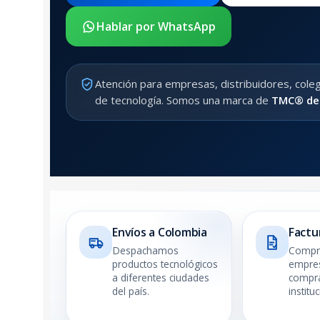
Hablar por WhatsApp
Atención para empresas, distribuidores, cole
de tecnología. Somos una marca de
TMC® des
Envíos a Colombia
Factu
Despachamos
Compra
productos tecnológicos
empres
a diferentes ciudades
compr
del país.
institu