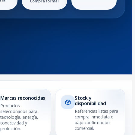
Compra formal
Marcas reconocidas
Stock y
disponibilidad
Productos
Referencias listas para
seleccionados para
compra inmediata o
tecnología, energía,
bajo confirmación
conectividad y
comercial.
protección.