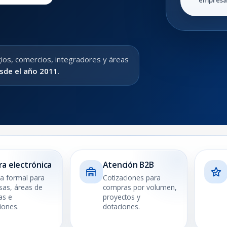
gios, comercios, integradores y áreas
de el año 2011
.
ra electrónica
Atención B2B
 formal para
Cotizaciones para
as, áreas de
compras por volumen,
as e
proyectos y
ciones.
dotaciones.