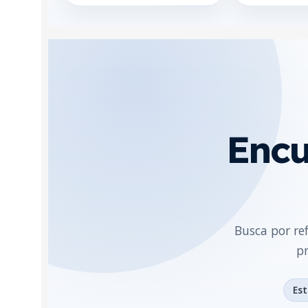
Encu
Busca por re
pr
Es