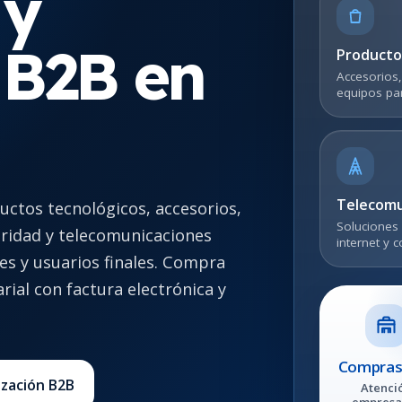
 y
 B2B en
Producto
Accesorios,
equipos par
Telecomu
ctos tecnológicos, accesorios,
Soluciones 
uridad y telecomunicaciones
internet y c
es y usuarios finales. Compra
rial con factura electrónica y
Compras
tización B2B
Atenci
empresa