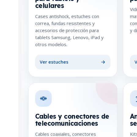
celulares
Vid
Cases antishock, estuches con
mat
correa, fundas resistentes y
com
accesorios de protección para
y d
tablets Samsung, Lenovo, iPad y
otros modelos.
Ver estuches
V
Cables y conectores de
Am
telecomunicaciones
se
Cables coaxiales, conectores
Kit