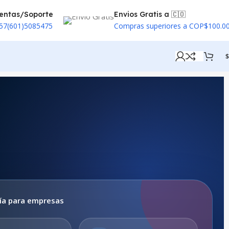
entas/Soporte
Envios Gratis a 🇨🇴
57(601)5085475
Compras superiores a COP$100.0
$
ía para empresas