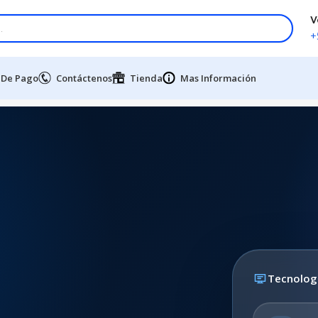
V
+
 De Pago
Contáctenos
Tienda
Mas Información
Tecnolog