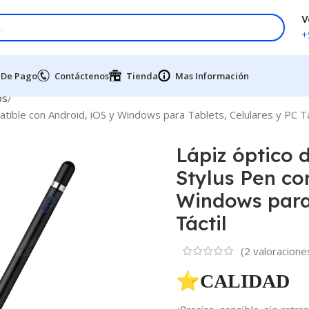
V
+
 De Pago
Contáctenos
Tienda
Mas Información
os
patible con Android, iOS y Windows para Tablets, Celulares y PC Tá
Lápiz óptico d
Stylus Pen co
Windows para 
Táctil
(
2
valoraciones
⭐CALIDAD 