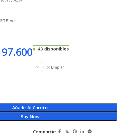
sos o Delay
!
ETE •»»
97.600
43 disponibles
Limpiar
Añadir Al Carrito
Buy Now
Compartir: