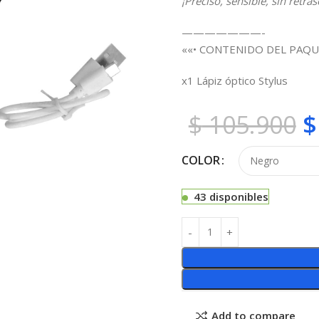
¡Preciso, sensible, s
in retra
———————-
««• CONTENIDO DEL PAQU
x1 Lápiz óptico Stylus
$
105.900
$
COLOR
43 disponibles
Add to compare