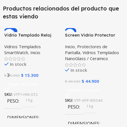
Productos relacionados del producto que
estas viendo
-49%
-9%
Vidrio Templado Reloj
Screen Vidrio Protector
Inteligente Smartwatch
Reloj Iwatch Serie 5 40mm
Vidrios Templados
Inicio
,
Protectores de
Huawei Gt2 46mm
X2 Unidades
SmartWatch
,
Inicio
Pantalla
,
Vidrios Templados
NanoGlass / Ceramico
In stock
In stock
$
15.300
$
29.900
$
44.900
$
49.500
Añadir Al Carrito
Añadir Al Carrito
SKU:
VTP1-HW-GT2
1 kg
PESO
SKU:
VTP-APP-WS540
1 kg
PESO
DIMENSIONES
DIMENSIONES