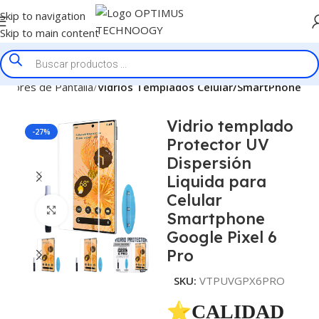
Skip to navigation
Skip to main content
ectores de Pantalla
Vidrios Templados Celular/SmartPhone
Vidrio templado
-27%
Protector UV
Dispersión
Liquida para
Celular
Click to enlarge
Smartphone
Google Pixel 6
Pro
SKU:
VTPUVGPX6PRO
⭐CALIDAD