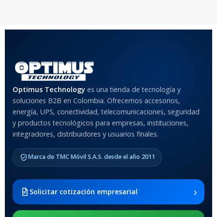
20 × 20 × 20 cm
20 × 20 × 20 cm
COLOR
Rojo
,
Negro
,
Azul
,
Rosa
MATERIAL DEL CASE
Optimus Technology
es una tienda de tecnología y
soluciones B2B en Colombia. Ofrecemos accesorios,
Anti-Shock
energía, UPS, conectividad, telecomunicaciones, seguridad
y productos tecnológicos para empresas, instituciones,
integradores, distribuidores y usuarios finales.
MODELO DE TABLETS
COMPATIBLES
Marca de TMC Móvil S.A.S. desde el año 2011
Samsung Galaxy Tab A8 10.5
2021 SM-x200 / Samsung
Galaxy Tab A8 10.5 2021 SM-
›
Solicitar cotización empresarial
x205