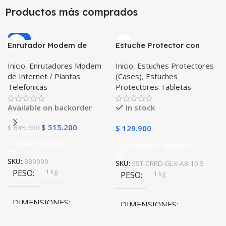
10 × 10 × 10 cm
Productos más comprados
10 × 10 × 10 cm
-20%
Enrutador Modem de
Estuche Protector con
Internet Huawei B311-521
Correa Desmontable
Inicio
,
Enrutadores Modem
Inicio
,
Estuches Protectores
Libre Todo Operador 4G
Tablet Samsung Galaxy
de Internet / Plantas
(Cases)
,
Estuches
LTE SIMCARD
Tab A8 10.5 2021 – 2022
Telefonicas
Protectores Tabletas
SM-x200 SM-x205 Anti
golpes con soporte
Available on backorder
In stock
$
515.200
$
645.300
$
129.900
Añadir Al Carrito
Seleccionar Opciones
SKU:
389090
SKU:
EST-CRRD-GLX-A8-10.5
1 kg
PESO
1 kg
PESO
DIMENSIONES
DIMENSIONES