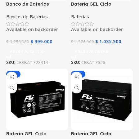
Banco de Baterías
Batería GEL Ciclo
POWEST 3KVA 14 Min para
Profundo 12V 100Ah
Bancos de Baterías
Baterías
UPS
POWEST FLS121000DC |
Energía Solar | Deep Cycle
Available on backorder
Available on backorder
VRLA | Off-Grid
$
999.000
$
1.035.300
$
1.258.980
$
1.376.900
Añadir Al Carrito
Añadir Al Carrito
SKU:
CEBBAT-728314
SKU:
CEBAT-7626
-25%
-25%
Batería GEL Ciclo
Batería GEL Ciclo