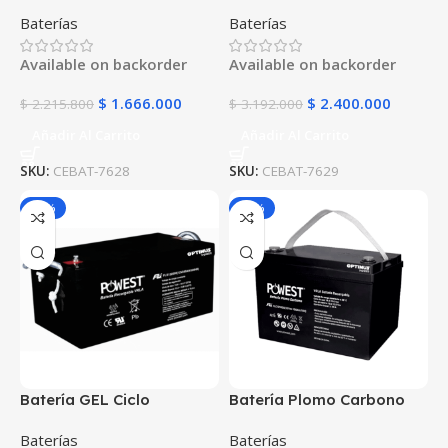
Profundo 12V 150Ah
Profundo 12V 200Ah
Baterías
Baterías
POWEST FLS121500DC |
POWEST FLS122000DC |
Energía Solar | Deep Cycle
Energía Solar | Deep Cycle
Available on backorder
Available on backorder
VRLA | Off-Grid
VRLA | Off-Grid
$
1.666.000
$
2.400.000
$
2.215.800
$
3.192.000
Añadir Al Carrito
Añadir Al Carrito
SKU:
CEBAT-7628
SKU:
CEBAT-7629
-25%
-25%
Batería GEL Ciclo
Batería Plomo Carbono
Profundo 12V 250Ah
POWEST 12V 100Ah | AGM
Baterías
Baterías
POWEST FLS122500DC |
VRLA Ciclo Profundo |