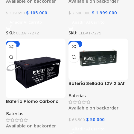
Available on backorder
Available on backorder
Para UPS y Energía Solar
Instalaciones Solares
$
105.000
$
1.999.000
$
139.650
$
2.500.000
Añadir Al Carrito
Añadir Al Carrito
SKU:
CEBAT-7272
SKU:
CEBAT-7275
-25%
-25%
Batería Sellada 12V 2.3Ah
AGM FL1223GS | Fuli
Baterías
Battery | Para UPS y
Batería Plomo Carbono
Alarmas
Available on backorder
POWEST 12V 250Ah | AGM
Baterías
VRLA | Máxima Capacidad
$
50.000
$
66.500
| Ciclo Profundo para
Available on backorder
Grandes Proyectos
Añadir Al Carrito