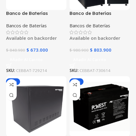
Banco de Baterías
Banco de Baterías
POWEST 1KVA 14 Min para
POWEST 2KVA 14 Min
Bancos de Baterías
Bancos de Baterías
UPS
para UPS
Available on backorder
Available on backorder
$
673.000
$
803.900
$
848.980
$
980.900
Añadir Al Carrito
Añadir Al Carrito
SKU:
CEBBAT-729214
SKU:
CEBBAT-730614
-21%
-25%