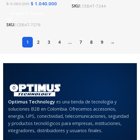
$
1.040.000
$
1.383.200
SKU:
CEBAT-7244
Añadir Al Carrito
SKU:
CEBAT-7276
1
2
3
4
…
7
8
9
→
Optimus Technology
es una tienda de tecnología y
soluciones B2B en Colombia. Ofrecemos accesorios,
energía, UPS, conectividad, telecomunicaciones, seguridad
y productos tecnológicos para empresas, instituciones,
integradores, distribuidores y usuarios finales.