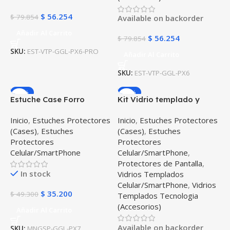
$
56.254
$
79.854
Available on backorder
Añadir Al Carrito
$
56.254
$
79.854
SKU:
EST-VTP-GGL-PX6-PRO
Añadir Al Carrito
SKU:
EST-VTP-GGL-PX6
-29%
-24%
Estuche Case Forro
Kit Vidrio templado y
Carcasa Protectora
Estuche Case Forro
Inicio
,
Estuches Protectores
Inicio
,
Estuches Protectores
Delgada Anticaída para
Protector para celular
(Cases)
,
Estuches
(Cases)
,
Estuches
Celular Smartphone
Google Pixel 7 5G 2022 6,3
Protectores
Protectores
Google Pixel 7 5G 2022 6,3
pulgadas
Celular/SmartPhone
Celular/SmartPhone
,
pulgadas
Protectores de Pantalla
,
In stock
Vidrios Templados
Celular/SmartPhone
,
Vidrios
$
35.200
$
49.300
Templados Tecnologia
(Accesorios)
Añadir Al Carrito
Available on backorder
SKU:
MNGSP-GGL-PX7