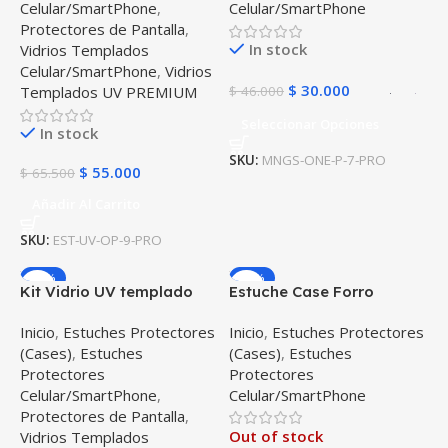
Celular/SmartPhone
,
Celular/SmartPhone
Protectores de Pantalla
,
In stock
Vidrios Templados
Celular/SmartPhone
,
Vidrios
$
30.000
Templados UV PREMIUM
$
46.000
Seleccionar Opciones
In stock
SKU:
MNGS-ONE-P-7-PRO
$
55.000
$
65.500
Añadir Al Carrito
SKU:
EST-UV-OP-9-PRO
-38%
-32%
Kit Vidrio UV templado
Estuche Case Forro
liquido y Estuche Case
Carcasa Protectora
Inicio
,
Estuches Protectores
Inicio
,
Estuches Protectores
Forro Protector para
Delgada y suave para
(Cases)
,
Estuches
(Cases)
,
Estuches
Celular Oneplus 7 Pro
Celular Smartphone
Protectores
Protectores
Google Pixel 6 Pro
Celular/SmartPhone
,
Celular/SmartPhone
Protectores de Pantalla
,
Out of stock
Vidrios Templados