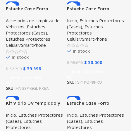
-25%
-21%
Estuche Case Forro
Estuche Case Forro
Carcasa Protectora
Carcasa Manguera
Accesorios de Limpieza de
Inicio
,
Estuches Protectores
Delgada Anticaída para
Protectora Celular
Vehiculos
,
Estuches
(Cases)
,
Estuches
Celular Smartphone
Smartphone OnePlus 9
Protectores (Cases)
,
Protectores
Google Pixel 6A 5G 2022
Pro
Estuches Protectores
Celular/SmartPhone
Celular/SmartPhone
In stock
In stock
$
30.000
$
38.000
$
39.598
$
52.700
Añadir Al Carrito
Añadir Al Carrito
SKU:
GPTPOP9PRO
SKU:
MNGSP-GGL-PX6A
-16%
-35%
Kit Vidrio UV templado y
Estuche Case Forro
Estuche Case Protector
Carcasa Protectora
Inicio
,
Estuches Protectores
Inicio
,
Estuches Protectores
Oneplus 9 Pro
Delgada y suave para
(Cases)
,
Estuches
(Cases)
,
Estuches
Celular Smartphone
Protectores
Protectores
Oneplus 7 Pro