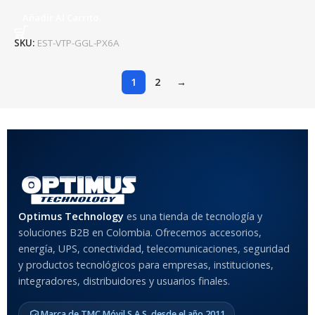
Añadir Al Carrito
SKU:
EST-VTP-GGL-PX6A
1
2
→
Optimus Technology
es una tienda de tecnología y
soluciones B2B en Colombia. Ofrecemos accesorios,
energía, UPS, conectividad, telecomunicaciones, seguridad
y productos tecnológicos para empresas, instituciones,
integradores, distribuidores y usuarios finales.
Marca de TMC Móvil S.A.S. desde el año 2011