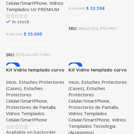
Celular/SmartPhone
,
Vidrios
$
33.598
$
49.598
Templados UV PREMIUM
Leer Más
In stock
SKU:
MNGS-GGL-PX6-PRO
$
55.000
$
89.190
Seleccionar Opciones
SKU:
ESTS-UV-OP-7-PRO
-30%
-30%
Kit Vidrio templado curvo
Kit Vidrio templado curvo
6D y Estuche Case Forro
6D y Estuche Case Forro
Inicio
,
Estuches Protectores
Inicio
,
Estuches Protectores
Protector para celular
Protector para celular
(Cases)
,
Estuches
(Cases)
,
Estuches
Google Pixel 6 Pro
Google Pixel 6
Protectores
Protectores
Celular/SmartPhone
,
Celular/SmartPhone
,
Protectores de Pantalla
,
Protectores de Pantalla
,
Vidrios Templados
Vidrios Templados
Celular/SmartPhone
Celular/SmartPhone
,
Vidrios
Templados Tecnologia
Available on backorder
(Accesorios)