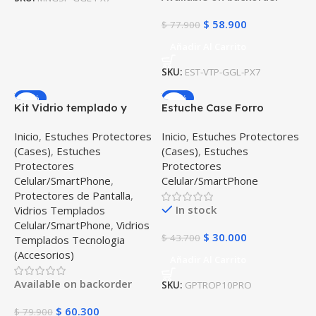
$
58.900
$
77.900
Añadir Al Carrito
SKU:
EST-VTP-GGL-PX7
-25%
-31%
Kit Vidrio templado y
Estuche Case Forro
Estuche Case Forro
Carcasa Protectora
Inicio
,
Estuches Protectores
Inicio
,
Estuches Protectores
Protector Anticaída para
Delgada Anticaída para
(Cases)
,
Estuches
(Cases)
,
Estuches
celular Google Pixel 6A 5G
Celular Smartphone
Protectores
Protectores
2022
Oneplus 10 Pro 5G 6,7
Celular/SmartPhone
,
Celular/SmartPhone
pulgadas Ne2215 / Ne2213
Protectores de Pantalla
,
In stock
Vidrios Templados
Celular/SmartPhone
,
Vidrios
$
30.000
$
43.700
Templados Tecnologia
(Accesorios)
Añadir Al Carrito
Available on backorder
SKU:
GPTROP10PRO
$
60.300
$
79.900