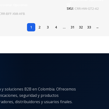
eccionar Opciones
SKU:
CRR-HW-GT2-42
CRR-BFF-XMI-AFB
1
2
3
4
…
31
32
33
→
a y soluciones B2B en Colombia. Ofrecemos
nicaciones, seguridad y productos
adores, distribuidores y usuarios finales.