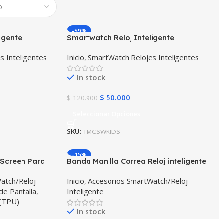
-59%
igente
Smartwatch Reloj Inteligente
™ (Smartwatch
Localizador GPS Ubicar Niños SOS
s Inteligentes
Inicio
,
SmartWatch Relojes Inteligentes
id IOS
In stock
$
50.000
$
120.900
Seleccionar Opciones
SKU:
TMCSWKIDS
-15%
f Screen Para
Banda Manilla Correa Reloj inteligente
 Active 40mm
Samsung Galaxy Watch 42mm
atch/Reloj
Inicio
,
Accesorios SmartWatch/Reloj
de Pantalla
,
Inteligente
 (TPU)
In stock