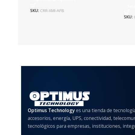
Sel
SKU:
CRR-XMI-AFB
SKU:
Optimus Technology
es una tienda de tecnologí
accesorios, energía, UPS, conectividad, telecomu
tecnológicos para empresas, instituciones, integr