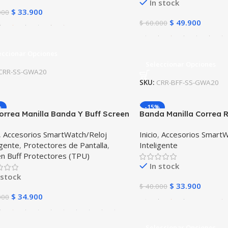
In stock
$
33.900
000
$
49.900
$
60.000
eccionar Opciones
Seleccionar Opciones
CRR-SS-GWA20
SKU:
CRR-BFF-SS-GWA20
%
-15%
Correa Manilla Banda Y Buff Screen
Banda Manilla Correa Re
 Reloj Xiaomi Amazfit Bip
Huawei Gt 2 42mm
,
Accesorios SmartWatch/Reloj
Inicio
,
Accesorios SmartW
igente
,
Protectores de Pantalla
,
Inteligente
n Buff Protectores (TPU)
In stock
 stock
$
33.900
$
40.000
$
34.900
000
Seleccionar Opciones