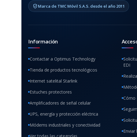
Marca de TMC Móvil S.A.S. desde el año 2011
Información
Acces
Contactar a Optimus Technology
Solicit
EDI
Tienda de productos tecnológicos
Realiz
Internet satelital Starlink
Método
Estuches protectores
Cómo 
Amplificadores de señal celular
Seguim
UPS, energía y protección eléctrica
Solici
Módems industriales y conectividad
Enviar 
Ver todas las categorías