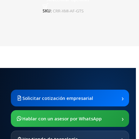
SKU:
CRR-XMI-AF-GTS
›
Solicitar cotización empresarial
›
Hablar con un asesor por WhatsApp
›