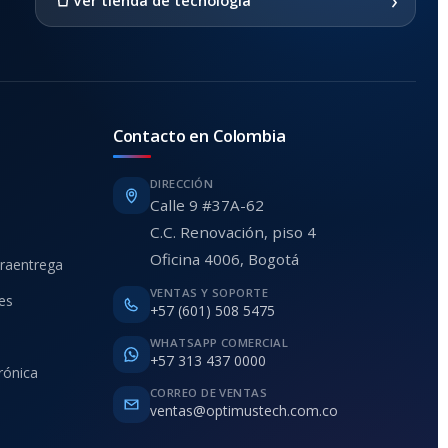
Ver tienda de tecnología
Contacto en Colombia
DIRECCIÓN
Calle 9 #37A-62
C.C. Renovación, piso 4
Oficina 4006, Bogotá
traentrega
VENTAS Y SOPORTE
ies
+57 (601) 508 5475
WHATSAPP COMERCIAL
+57 313 437 0000
rónica
CORREO DE VENTAS
ventas@optimustech.com.co