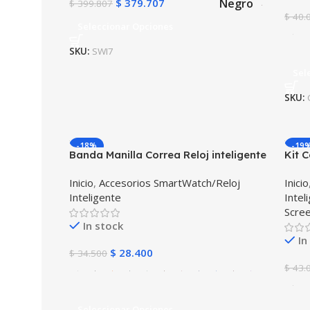
Negro
$
379.707
$
399.807
$
40.
Seleccionar Opciones
SKU:
SWI7
Sel
SKU:
-18%
-19
Banda Manilla Correa Reloj inteligente
Kit 
Xiaomi Amazfit Bip
Para
Inicio
,
Accesorios SmartWatch/Reloj
Inicio
Inteligente
Intel
Scree
In stock
In
$
28.400
$
34.500
$
43.
Seleccionar Opciones