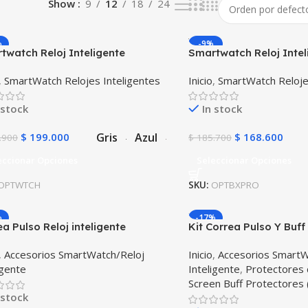
Show
9
12
18
24
%
-9%
twatch Reloj Inteligente
Smartwatch Reloj Intel
MUS WATCH™ (KW37 PRO) Mide
OPTIMUS BAND X PRO
,
SmartWatch Relojes Inteligentes
Inicio
,
SmartWatch Reloje
eratura Presión Arterial y Ritmo
p70) Compatible Andro
íaco
 stock
In stock
Gris
Azul
$
199.000
$
168.600
.900
$
185.700
eccionar Opciones
Seleccionar Opciones
OPTWTCH
SKU:
OPTBXPRO
%
-17%
a Pulso Reloj inteligente
Kit Correa Pulso Y Buf
ung galaxy Active 40mm
Reloj Samsung Galaxy
,
Accesorios SmartWatch/Reloj
Inicio
,
Accesorios SmartW
igente
Inteligente
,
Protectores 
Screen Buff Protectores
 stock