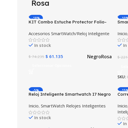
Rosa
-18%
-10
KIT Combo Estuche Protector Folio-
Smar
Cover + Vidrio Templado Protector de
OPTI
Accesorios SmartWatch/Reloj Inteligente
Inicio
Huawei T3-10 9.6″
Temp
Card
In stock
In
Negro
Rosa
$
61.135
$
74.235
$
221
Seleccionar Opciones
Sel
SKU:
-5%
-15
Reloj Inteligente Smartwatch I7 Negro
Corre
Incluye Pulso y Estuche protector –
sams
Inicio
,
SmartWatch Relojes Inteligentes
Inicio
GPS
Intel
In stock
In