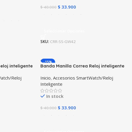
$
33.900
$
40.000
Seleccionar Opciones
SKU:
CRR-SS-GW42
-15%
loj inteligente
Banda Manilla Correa Reloj inteligente
Xiaomi Amazfit Gts
atch/Reloj
Inicio
,
Accesorios SmartWatch/Reloj
Inteligente
In stock
$
33.900
$
40.000
Seleccionar Opciones