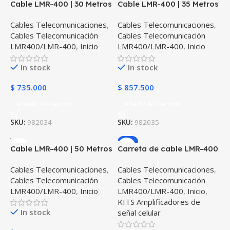
Cable LMR-400 | 30 Metros
Cable LMR-400 | 35 Metros
Cables Telecomunicaciones
,
Cables Telecomunicaciones
,
Cables Telecomunicación
Cables Telecomunicación
LMR400/LMR-400
,
Inicio
LMR400/LMR-400
,
Inicio
In stock
In stock
$
735.000
$
857.500
Añadir Al Carrito
Añadir Al Carrito
SKU:
982034
SKU:
982035
-7%
Cable LMR-400 | 50 Metros
Carreta de cable LMR-400
original Surecall Baja
Cables Telecomunicaciones
,
Cables Telecomunicaciones
,
pérdida| 305 Metros
Cables Telecomunicación
Cables Telecomunicación
LMR400/LMR-400
,
Inicio
LMR400/LMR-400
,
Inicio
,
KITS Amplificadores de
In stock
señal celular