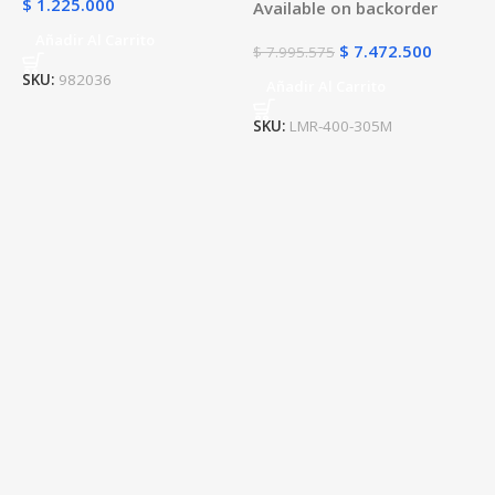
$
1.225.000
Available on backorder
Añadir Al Carrito
$
7.472.500
$
7.995.575
SKU:
982036
Añadir Al Carrito
SKU:
LMR-400-305M