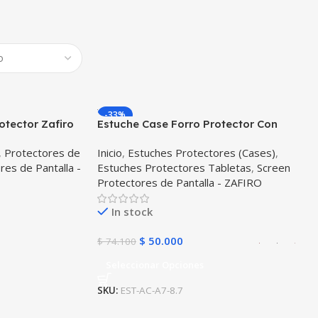
-33%
rotector Zafiro
Estuche Case Forro Protector Con
nsola Control
Tapa Tablet Samsung Galaxy Tab A7
,
Protectores de
Inicio
,
Estuches Protectores (Cases)
,
Lite 8.7 2021 T220 – T225
res de Pantalla -
Estuches Protectores Tabletas
,
Screen
Protectores de Pantalla - ZAFIRO
In stock
$
50.000
$
74.100
Seleccionar Opciones
SKU:
EST-AC-A7-8.7