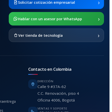
›
Solicitar cotización empresarial
›
Hablar con un asesor por WhatsApp
›
Ver tienda de tecnología
Contacto en Colombia
DIRECCIÓN
Calle 9 #37A-62
C.C. Renovación, piso 4
Oficina 4006, Bogotá
traentrega
VENTAS Y SOPORTE
ies