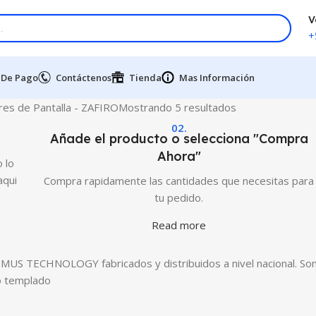
V
+
 De Pago
Contáctenos
Tienda
Mas Información
es de Pantalla - ZAFIRO
Mostrando 5 resultados
02.
Añade el producto o selecciona "Compra
Ahora"
 lo
aqui
Compra rapidamente las cantidades que necesitas para
tu pedido.
Read more
S TECHNOLOGY fabricados y distribuidos a nivel nacional. Son re
io templado