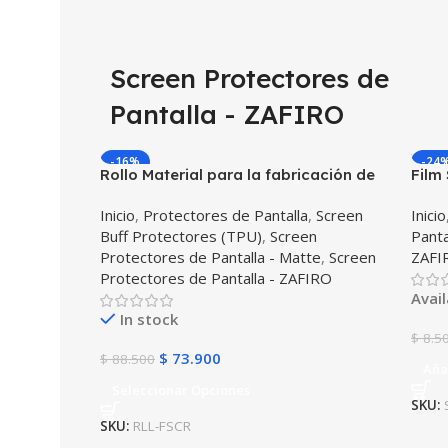
Screen Protectores de
Pantalla - ZAFIRO
-16%
-24
Rollo Material para la fabricación de
Film
Film Screen protectores de pantalla
pant
Inicio
,
Protectores de Pantalla
,
Screen
Inicio
19x100cm Zafiro / Mate Anti Huella
Nint
Buff Protectores (TPU)
,
Screen
Panta
Protectores de Pantalla - Matte
,
Screen
ZAFI
Protectores de Pantalla - ZAFIRO
Avai
In stock
$
8.5
$
73.900
$
88.500
Aña
Seleccionar Opciones
SKU:
SKU:
RLL-FSCR