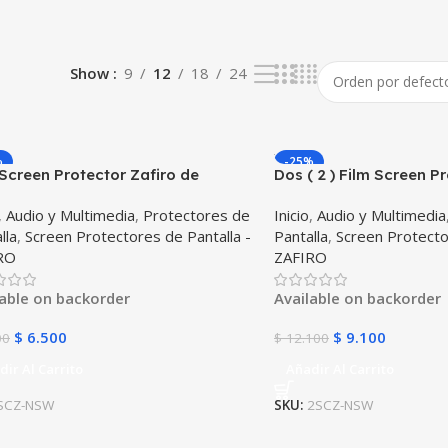
Show
9
12
18
24
%
-25%
 Screen Protector Zafiro de
Dos ( 2 ) Film Screen P
alla Flexible Consola Control
de pantalla Flexible Co
,
Audio y Multimedia
,
Protectores de
Inicio
,
Audio y Multimedia
endo Switch
Nintendo Switch
lla
,
Screen Protectores de Pantalla -
Pantalla
,
Screen Protecto
RO
ZAFIRO
lable on backorder
Available on backorder
$
6.500
$
9.100
00
$
12.100
dir Al Carrito
Añadir Al Carrito
SCZ-NSW
SKU:
2SCZ-NSW