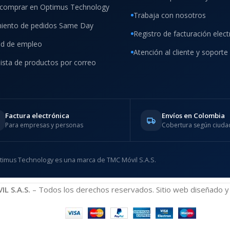
comprar en Optimus Technology
Trabaja con nosotros
iento de pedidos Same Day
Registro de facturación elect
tud de empleo
Atención al cliente y soporte
lista de productos por correo
Factura electrónica
Envíos en Colombia
Para empresas y personas
Cobertura según ciudad
timus Technology es una marca de TMC Móvil S.A.S.
L S.A.S.
– Todos los derechos reservados. Sitio web diseñado y