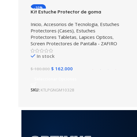
-10%
Kit Estuche Protector de goma
antigolpes Y Lápiz Óptico Digital
Inicio
,
Accesorios de Tecnologia
,
Estuches
Stylus Pen para Tablet Lenovo M10HD
Protectores (Cases)
,
Estuches
3rd Generacion TB-328 2022
Protectores Tabletas
,
Lapices Opticos
,
Screen Protectores de Pantalla - ZAFIRO
In stock
$
162.000
$
180.800
Seleccionar Opciones
SKU:
KTLPGNGM10328