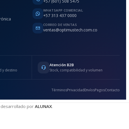
+57 (601) 508 5475
WHATSAPP COMERCIAL
+57 313 437 0000
rónica
CORREO DE VENTAS
ventas@optimustech.com.co
Atención B2B
 y destino
Stock, compatibilidad y volumen
Términos
Privacidad
Envíos
Pagos
Contacto
 desarrollado por
ALUNAX
.