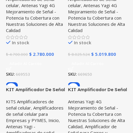
celular
,
Antenas Yagi 4G
celular
,
Antenas Yagi 4G
Mejoramiento de Señal -
Mejoramiento de Señal -
Potencia tu Cobertura con
Potencia tu Cobertura con
Nuestras Soluciones de Alta
Nuestras Soluciones de Alta
Calidad
Calidad
In stock
In stock
$
2.780.000
$
5.019.800
$
4.700.000
$
8.025.524
Añadir Al Carrito
Añadir Al Carrito
SKU:
669553
SKU:
669650
-7%
-7%
KIT Amplificador De Señal
KIT Amplificador De Señal
Celular TMC Flex Pro
Celular Surecall Fusion 4
KITS Amplificadores de
Antenas Yagi 4G
Repetidor Redes 4GLTE
Home MAX Repetidor
señal celular
,
Amplificadores
Mejoramiento de Señal -
con antenas
Redes 4GLTE 5G con
de señal celular para
Potencia tu Cobertura con
antenas
Empresas y PYMES
,
Inicio
,
Nuestras Soluciones de Alta
Antenas Yagi -
Calidad
,
Amplificador de
Amplificadoras de señal
Señal para Carros y