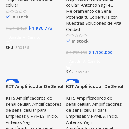
celular
celular
,
Antenas Yagi 4G
Mejoramiento de Señal -
In stock
Potencia tu Cobertura con
Nuestras Soluciones de Alta
$
1.986.773
$
2.142.120
Calidad
Añadir Al Carrito
In stock
SKU:
530166
$
1.100.000
$
1.733.153
Añadir Al Carrito
SKU:
669502
-41%
-37%
KIT Amplificador De Señal
KIT Amplificador De Señal
Celular TMC Signal FORCE
Celular weBoost Office
KITS Amplificadores de
KITS Amplificadores de
Repetidor Redes 4GLTE
200 (530047) Repetidor
señal celular
,
Amplificadores
señal celular
,
Amplificadores
con antenas
Redes 5G 4GLTE con
de señal celular para
de señal celular para
antenas
Empresas y PYMES
,
Inicio
,
Empresas y PYMES
,
Inicio
,
Antenas Yagi -
Antenas Yagi -
Amplificadoras de señal
Amplificadoras de señal