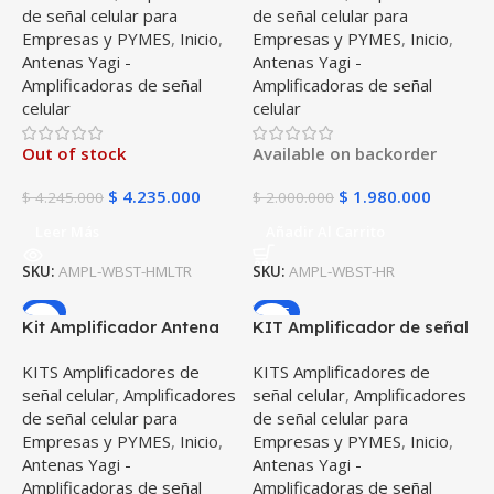
de señal celular para
de señal celular para
Empresas y PYMES
,
Inicio
,
Empresas y PYMES
,
Inicio
,
Antenas Yagi -
Antenas Yagi -
Amplificadoras de señal
Amplificadoras de señal
celular
celular
Out of stock
Available on backorder
$
4.235.000
$
1.980.000
$
4.245.000
$
2.000.000
Leer Más
Añadir Al Carrito
SKU:
AMPL-WBST-HMLTR
SKU:
AMPL-WBST-HR
-7%
SALE
Kit Amplificador Antena
KIT Amplificador de señal
repetidora de señal
WilsonPro 70 Plus LX –
KITS Amplificadores de
KITS Amplificadores de
Surecall Flare 3.0 CO
Versión 2.1
señal celular
,
Amplificadores
señal celular
,
Amplificadores
Fincas 4G LTE Entrega
de señal celular para
de señal celular para
Inmediata
Empresas y PYMES
,
Inicio
,
Empresas y PYMES
,
Inicio
,
Antenas Yagi -
Antenas Yagi -
Amplificadoras de señal
Amplificadoras de señal