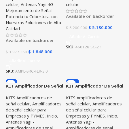
celular
,
Antenas Yagi 4G
celular
Mejoramiento de Señal -
Available on backorder
Potencia tu Cobertura con
Nuestras Soluciones de Alta
$
5.180.000
$
5.200.000
Calidad
Añadir Al Carrito
Available on backorder
SKU:
460128 SC-2.1
$
1.848.000
$
1.977.360
Añadir Al Carrito
SKU:
AMPL-SRC-FLR-3.0
-7%
-37%
KIT Amplificador De Señal
KIT Amplificador De Señal
Celular Weboost Home
Celular TMC Signal PLUS
KITS Amplificadores de
KITS Amplificadores de
Studio (530166) Repetidor
Repetidor Redes 4GLTE
señal celular
,
Amplificadores
señal celular
,
Amplificadores
Redes 4GLTE y 5G
con antenas
de señal celular para
de señal celular para
Empresas y PYMES
,
Inicio
,
Empresas y PYMES
,
Inicio
,
Antenas Yagi -
Antenas Yagi -
Amplificadoras de señal
Amplificadoras de señal