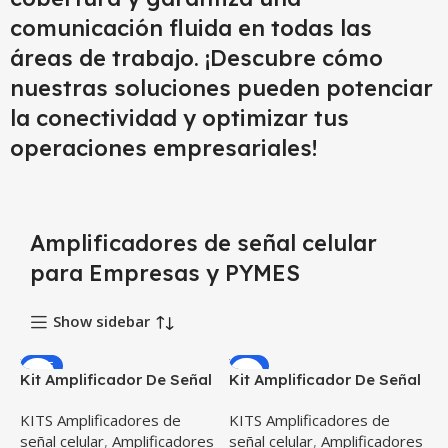
comunicación fluida en todas las
áreas de trabajo. ¡Descubre cómo
nuestras soluciones pueden potenciar
la conectividad y optimizar tus
operaciones empresariales!
Amplificadores de señal celular
para Empresas y PYMES
Show sidebar
SALE
-1%
Kit Amplificador De Señal
Kit Amplificador De Señal
Weboost Home Multiroom
Celular Weboost Home
KITS Amplificadores de
KITS Amplificadores de
Repetidor Redes 4GLTE
Room Repetidor Redes
señal celular
,
Amplificadores
señal celular
,
Amplificadores
Todo Operador
4GLTE