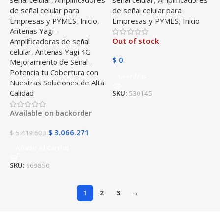
con antenas FULL BAND
para 5G y 4G LTE Alta
de señal celular para
de señal celular para
700 – 2600 MHz
cobertura zonas rurales
Empresas y PYMES
,
Inicio
,
Empresas y PYMES
,
Inicio
Antenas Yagi -
Out of stock
Amplificadoras de señal
celular
,
Antenas Yagi 4G
$
0
Mejoramiento de Señal -
Potencia tu Cobertura con
Leer Más
Nuestras Soluciones de Alta
Calidad
SKU:
530145
Available on backorder
$
3.066.271
$
5.419.603
Añadir Al Carrito
SKU:
669850
1
2
3
→