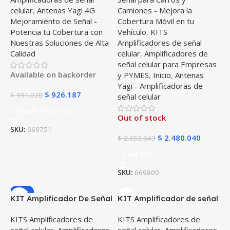
celular
,
Antenas Yagi 4G
Camiones - Mejora la
Mejoramiento de Señal -
Cobertura Móvil en tu
Potencia tu Cobertura con
Vehículo
,
KITS
Nuestras Soluciones de Alta
Amplificadores de señal
Calidad
celular
,
Amplificadores de
señal celular para Empresas
Available on backorder
y PYMES
,
Inicio
,
Antenas
Yagi - Amplificadoras de
$
926.187
$
991.020
señal celular
Añadir Al Carrito
Out of stock
SKU:
669751
$
2.480.040
$
2.653.643
Leer Más
SKU:
669800
-43%
KIT Amplificador De Señal
KIT Amplificador de señal
Celular TMC Signal PRO
WeBoost Home Complete
KITS Amplificadores de
KITS Amplificadores de
Repetidor Redes 4GLTE
LATAM | Teléfono Celular
señal celular
,
Amplificadores
señal celular
,
Amplificadores