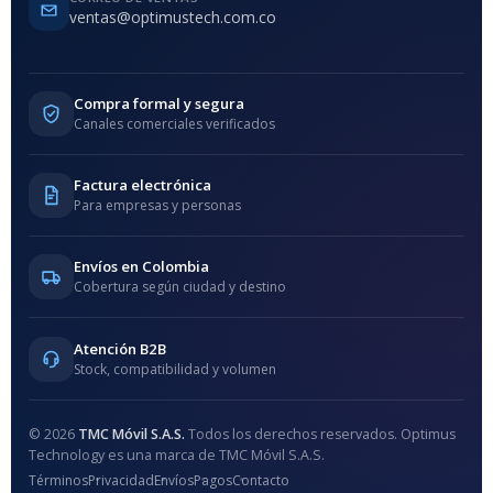
ventas@optimustech.com.co
Compra formal y segura
Canales comerciales verificados
Factura electrónica
Para empresas y personas
Envíos en Colombia
Cobertura según ciudad y destino
Atención B2B
Stock, compatibilidad y volumen
© 2026
TMC Móvil S.A.S.
Todos los derechos reservados. Optimus
Technology es una marca de TMC Móvil S.A.S.
Términos
Privacidad
Envíos
Pagos
Contacto