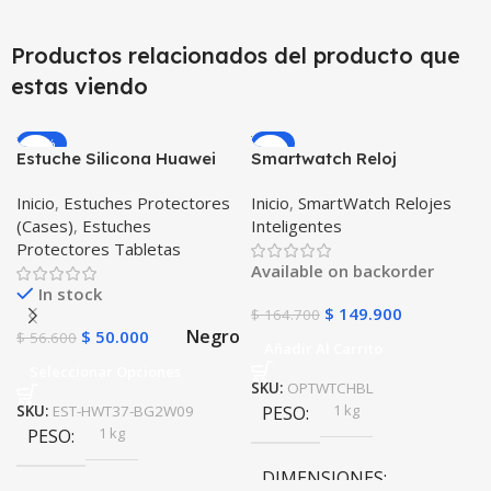
Productos relacionados del producto que
estas viendo
-12%
-9%
Estuche Silicona Huawei
Smartwatch Reloj
T3-7 BG-W09 Version WiFi
Inteligente OPTIMUS
Inicio
,
Estuches Protectores
Inicio
,
SmartWatch Relojes
WATCH BLACK™ (PK W34
(Cases)
,
Estuches
Inteligentes
Iwo 10 12) Compatible
Protectores Tabletas
Android y iPhone
Available on backorder
In stock
$
149.900
$
164.700
Negro
$
50.000
$
56.600
Añadir Al Carrito
Seleccionar Opciones
SKU:
OPTWTCHBL
1 kg
SKU:
EST-HWT37-BG2W09
PESO
1 kg
PESO
DIMENSIONES