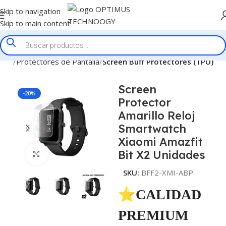
Skip to navigation
Skip to main content
nicio
Protectores de Pantalla
Screen Buff Protectores (TPU)
Screen
-20%
Protector
Amarillo Reloj
Smartwatch
Xiaomi Amazfit
Bit X2 Unidades
Click to enlarge
SKU:
BFF2-XMI-ABP
⭐CALIDAD
PREMIUM