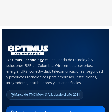
20 × 20 × 20 cm
20 × 20 × 20 cm
COLOR
Rojo
,
Negro
,
Azul
,
Rosa
MATERIAL DEL CASE
Optimus Technology
es una tienda de tecnología y
Anti-Shock
soluciones B2B en Colombia. Ofrecemos accesorios,
energía, UPS, conectividad, telecomunicaciones, seguridad
MODELO DE TABLETS
y productos tecnológicos para empresas, instituciones,
COMPATIBLES
integradores, distribuidores y usuarios finales.
Samsung Galaxy Tab A8 10.5
Marca de TMC Móvil S.A.S. desde el año 2011
2021 SM-x200 / Samsung
Galaxy Tab A8 10.5 2021 SM-
x205