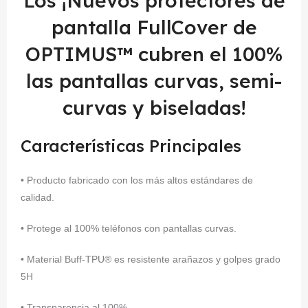
Los ¡Nuevos protectores de
pantalla FullCover de
OPTIMUS™ cubren el 100%
las pantallas curvas, semi-
curvas y biseladas!
Características Principales
• Producto fabricado con los más altos estándares de
calidad.
• Protege al 100% teléfonos con pantallas curvas.
• Material Buff-TPU® es resistente arañazos y golpes grado
5H
• Transparencia al 100%.