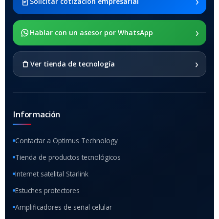
›
Solicitar cotización empresarial
SOPORTE DE APOYO
›
Hablar con un asesor por WhatsApp
SI
›
Ver tienda de tecnología
Información
Contactar a Optimus Technology
Tienda de productos tecnológicos
Internet satelital Starlink
Estuches protectores
Amplificadores de señal celular