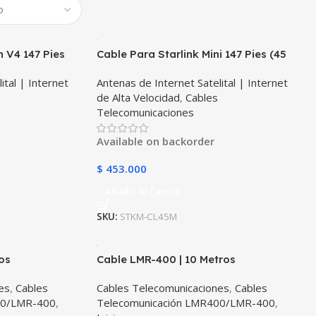
n V4 147 Pies
Cable Para Starlink Mini 147 Pies (45
ón Impermeable
Metros) – Extensión Impermeable
ital | Internet
Antenas de Internet Satelital | Internet
V4 | TMC STAR
para Satélite Starlink Mini | TMC STAR
de Alta Velocidad
,
Cables
Telecomunicaciones
Available on backorder
$
453.000
Añadir Al Carrito
SKU:
STKM-CL45M
os
Cable LMR-400 | 10 Metros
es
,
Cables
Cables Telecomunicaciones
,
Cables
00/LMR-400
,
Telecomunicación LMR400/LMR-400
,