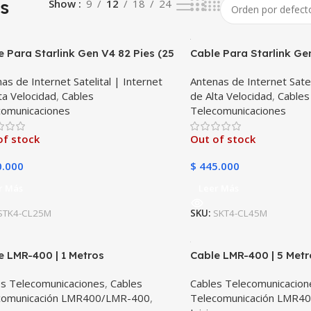
s
Show
9
12
18
24
e Para Starlink Gen V4 82 Pies (25
Cable Para Starlink Ge
os) – Extensión Impermeable
(45 Metros) – Extensi
as de Internet Satelital | Internet
Antenas de Internet Satel
 Satélite Starlink V4 | TMC STAR
para Satélite Starlink 
ta Velocidad
,
Cables
de Alta Velocidad
,
Cables
comunicaciones
Telecomunicaciones
of stock
Out of stock
.000
$
445.000
r Más
Leer Más
STK4-CL25M
SKU:
SKT4-CL45M
e LMR-400 | 1 Metros
Cable LMR-400 | 5 Metr
es Telecomunicaciones
,
Cables
Cables Telecomunicacion
comunicación LMR400/LMR-400
,
Telecomunicación LMR4