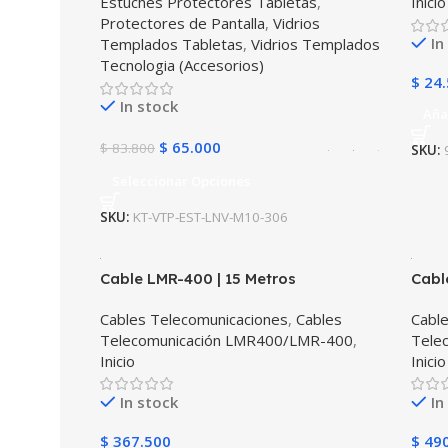
Estuches Protectores Tabletas
,
Inicio
Protectores de Pantalla
,
Vidrios
In
Templados Tabletas
,
Vidrios Templados
Tecnologia (Accesorios)
$
24.
In stock
Aña
$
65.000
$
83.800
SKU:
Seleccionar Opciones
SKU:
KT-VTP-EST-LNV-M10-306
Cable LMR-400 | 15 Metros
Cabl
Cables Telecomunicaciones
,
Cables
Cabl
Telecomunicación LMR400/LMR-400
,
Tele
Inicio
Inicio
In stock
In
$
367.500
$
490