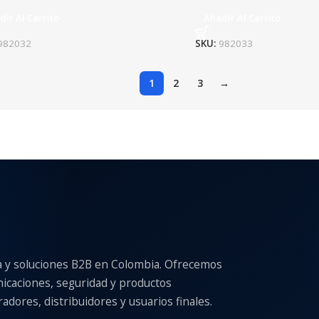
dir Al Carrito
Añadir Al Carrito
982032
SKU:
982033
1
2
3
→
a y soluciones B2B en Colombia. Ofrecemos
nicaciones, seguridad y productos
adores, distribuidores y usuarios finales.