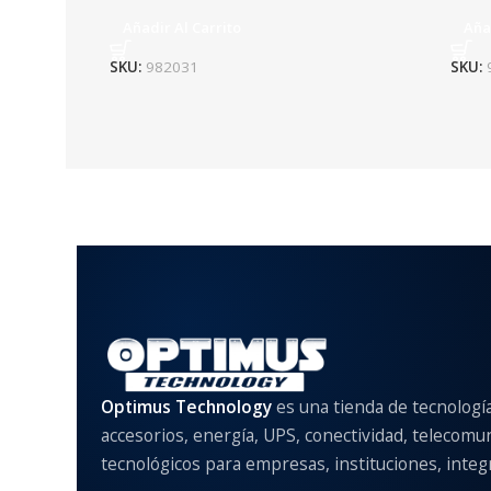
Añadir Al Carrito
Aña
SKU:
982031
SKU:
Optimus Technology
es una tienda de tecnologí
accesorios, energía, UPS, conectividad, telecomu
tecnológicos para empresas, instituciones, integr