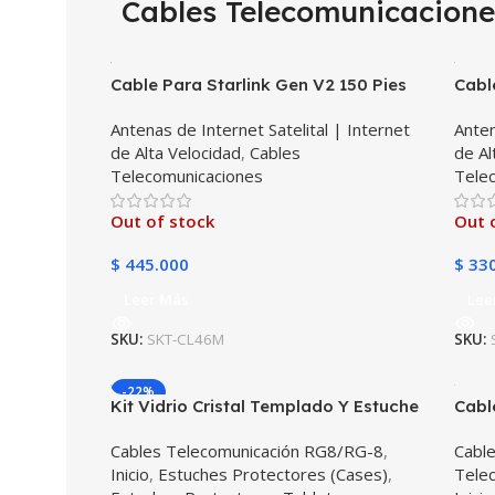
Cables Telecomunicacione
Cable Para Starlink Gen V2 150 Pies
Cabl
(46 Metros) – Extensión Impermeable
Metr
Antenas de Internet Satelital | Internet
Anten
para Satélite Starlink V2 | TMC STAR
para
de Alta Velocidad
,
Cables
de Al
Telecomunicaciones
Tele
Out of stock
Out 
$
445.000
$
330
Leer Más
Lee
SKU:
SKT-CL46M
SKU:
-22%
Kit Vidrio Cristal Templado Y Estuche
Cabl
Case Protector para Tablet Lenovo
Cables Telecomunicación RG8/RG-8
,
Cabl
M10 HD TB-X306
Inicio
,
Estuches Protectores (Cases)
,
Tele