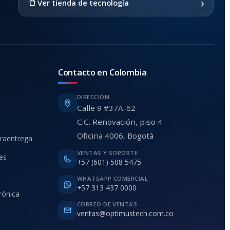
›
Ver tienda de tecnología
Contacto en Colombia
DIRECCIÓN
Calle 9 #37A-62
C.C. Renovación, piso 4
Oficina 4006, Bogotá
traentrega
VENTAS Y SOPORTE
ies
+57 (601) 508 5475
WHATSAPP COMERCIAL
+57 313 437 0000
rónica
CORREO DE VENTAS
ventas@optimustech.com.co