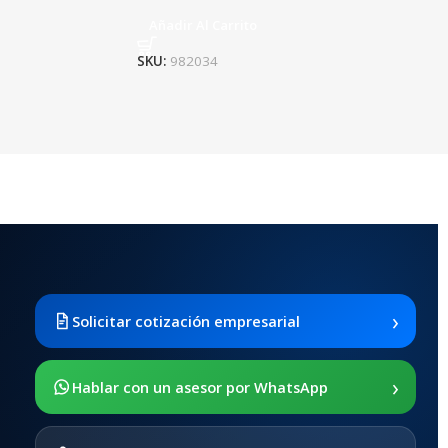
Añadir Al Carrito
SKU:
982034
›
Solicitar cotización empresarial
›
Hablar con un asesor por WhatsApp