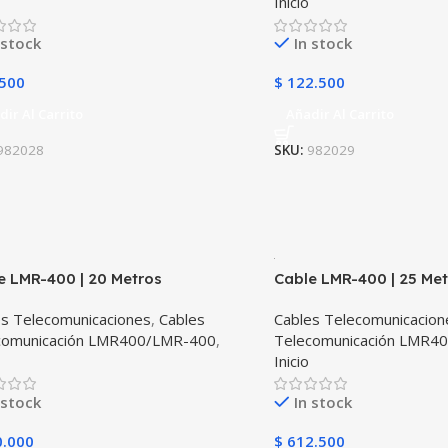
Inicio
 stock
In stock
500
$
122.500
dir Al Carrito
Añadir Al Carrito
982028
SKU:
982029
e LMR-400 | 20 Metros
Cable LMR-400 | 25 Me
es Telecomunicaciones
,
Cables
Cables Telecomunicacion
comunicación LMR400/LMR-400
,
Telecomunicación LMR4
Inicio
 stock
In stock
.000
$
612.500