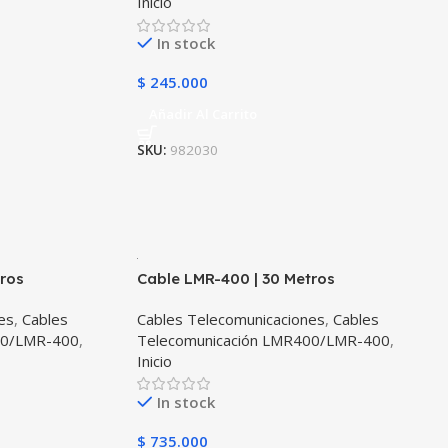
Inicio
In stock
$
245.000
Añadir Al Carrito
SKU:
982030
tros
Cable LMR-400 | 30 Metros
es
,
Cables
Cables Telecomunicaciones
,
Cables
00/LMR-400
,
Telecomunicación LMR400/LMR-400
,
Inicio
In stock
$
735.000