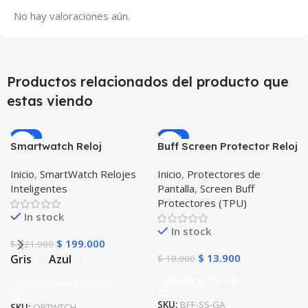
No hay valoraciones aún.
Productos relacionados del producto que
estas viendo
-10%
-23%
Smartwatch Reloj
Buff Screen Protector Reloj
Inteligente OPTIMUS
inteligente Smartwatch
Inicio
,
SmartWatch Relojes
Inicio
,
Protectores de
WATCH™ (KW37 PRO) Mide
Samsung Galaxy Active
Inteligentes
Pantalla
,
Screen Buff
Temperatura Presión
Protectores (TPU)
Arterial y Ritmo Cardíaco
In stock
In stock
$
199.000
$
221.900
$
13.900
Gris
Azul
$
18.000
Añadir Al Carrito
Seleccionar Opciones
SKU:
BFF-SS-GA
SKU:
OPTWTCH