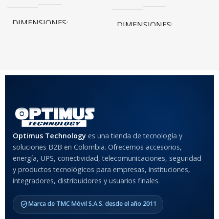
DIMENSIONES
DIMENSIONES
20 × 20 × 20 cm
20 × 20 × 20 cm
COLOR
Rojo
,
Negro
,
Azul
,
Rosa
MATERIAL DEL CASE
Optimus Technology
es una tienda de tecnología y
soluciones B2B en Colombia. Ofrecemos accesorios,
Anti-Shock
energía, UPS, conectividad, telecomunicaciones, seguridad
y productos tecnológicos para empresas, instituciones,
integradores, distribuidores y usuarios finales.
MODELO DE TABLETS
COMPATIBLES
Marca de TMC Móvil S.A.S. desde el año 2011
Samsung Galaxy Tab A8 10.5