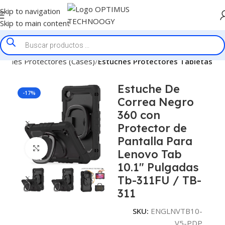
Skip to navigation
Skip to main content
tuches Protectores (Cases)
Estuches Protectores Tabletas
Estuche De
-17%
Correa Negro
360 con
Protector de
Pantalla Para
Click to enlarge
Lenovo Tab
10.1″ Pulgadas
Tb-311FU / TB-
311
SKU:
ENGLNVTB10-
V5-PDP