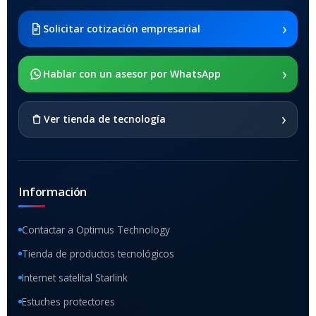
2021 SM-x200 / Samsung
Galaxy Tab A8 10.5 2021 SM-
›
Solicitar cotización empresarial
x205
›
SOPORTE DE APOYO
Hablar con un asesor por WhatsApp
SI
›
Ver tienda de tecnología
Información
Contactar a Optimus Technology
Tienda de productos tecnológicos
Internet satelital Starlink
Estuches protectores