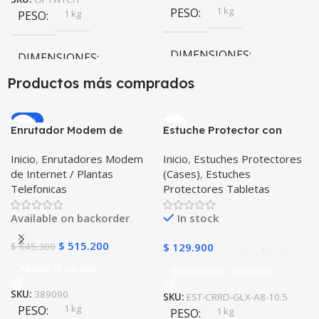
1 kg
PESO
1 kg
PESO
DIMENSIONES
DIMENSIONES
Productos más comprados
10 × 10 × 10 cm
10 × 10 × 10 cm
-20%
Enrutador Modem de
Estuche Protector con
COLOR
Internet Huawei B311-521
Correa Desmontable
Inicio
,
Enrutadores Modem
Inicio
,
Estuches Protectores
Libre Todo Operador 4G
Tablet Samsung Galaxy
Gris
,
Negro
,
Azul
,
Rosa
de Internet / Plantas
(Cases)
,
Estuches
LTE SIMCARD
Tab A8 10.5 2021 – 2022
Telefonicas
Protectores Tabletas
SM-x200 SM-x205 Anti
golpes con soporte
Available on backorder
In stock
$
515.200
$
645.300
$
129.900
Añadir Al Carrito
Seleccionar Opciones
SKU:
389090
SKU:
EST-CRRD-GLX-A8-10.5
1 kg
PESO
1 kg
PESO