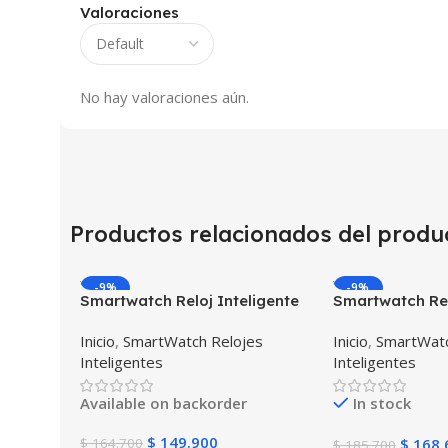
Valoraciones
No hay valoraciones aún.
Productos relacionados del produ
-9%
-9%
Smartwatch Reloj Inteligente
Smartwatch Rel
OPTIMUS WATCH BLACK™ (PK
OPTIMUS BAND
Inicio
,
SmartWatch Relojes
Inicio
,
SmartWatc
W34 Iwo 10 12) Compatible
(Smartwatch p
Inteligentes
Inteligentes
Android y iPhone
Android IOS
Available on backorder
In stock
$
149.900
$
164.700
$
168.
$
185.700