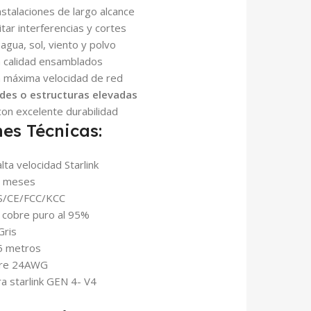
stalaciones de largo alcance
tar interferencias y cortes
agua, sol, viento y polvo
a calidad ensamblados
a máxima velocidad de red
edes o estructuras elevadas
con excelente durabilidad
nes Técnicas:
ta velocidad Starlink
6 meses
HS/CE/FCC/KCC
 cobre puro al 95%
Gris
5 metros
bre 24AWG
a starlink GEN 4- V4