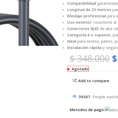
Compatibilidad
garantizada
Longitud de 25 metros
par
Blindaje profesional
para e
Uso exterior:
resistente al 
Conectores RJ45
de alta c
Categoría 6 o superior,
pa
Ideal
para techos, patios, p
Instalación rápida
y segura
$
348.000
$
Agotado
Add to compare
39307
People watchi
Metodos de pago: