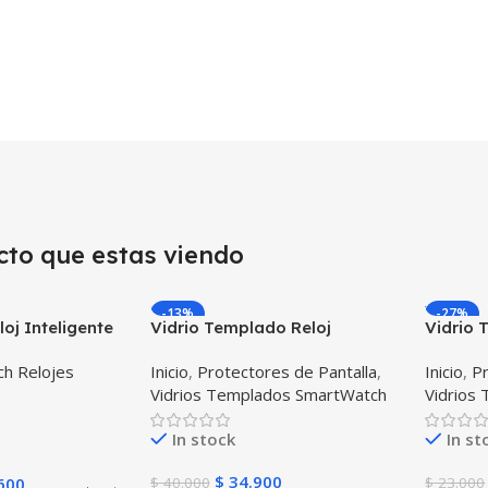
cto que estas viendo
-13%
-27%
oj Inteligente
Vidrio Templado Reloj
Vidrio 
 X PRO™
Samsung Galaxy Watch 42mm
Smartw
h Relojes
Inicio
,
Protectores de Pantalla
,
Inicio
,
Pr
70) Compatible
X3 Unidades
Vidrios Templados SmartWatch
Vidrios
In stock
In st
$
34.900
600
$
40.000
$
23.000