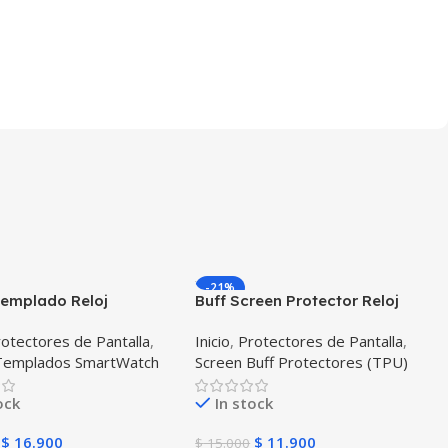
-21%
Templado Reloj
Buff Screen Protector Reloj
atch Huawei Gt 42mm
Xiaomi Amazfit Bit
otectores de Pantalla
,
Inicio
,
Protectores de Pantalla
,
 Templados SmartWatch
Screen Buff Protectores (TPU)
ock
In stock
$
16.900
$
11.900
$
15.000