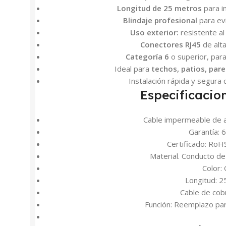
Longitud de 25 metros
para in
Blindaje profesional
para evi
Uso exterior:
resistente al 
Conectores RJ45
de alt
Categoría 6
o superior, par
Ideal para
techos, patios, par
Instalación rápida y segura 
Especificacio
Cable impermeable de al
Garantía: 
Certificado: Ro
Material. Conducto de
Color: 
Longitud: 2
Cable de co
Función: Reemplazo par