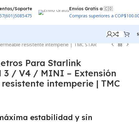
entas/Soporte
Envios Gratis a 🇨🇴
57(601)5085475
Compras superiores a COP$100.0
$
mpermeable resistente intemperie | TMC STAR
etros Para Starlink
 3 / V4 / MINI – Extensión
resistente intemperie | TMC
máxima estabilidad y sin