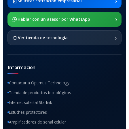
›
Solicitar cotización empresarial
x205
›
SOPORTE DE APOYO
Hablar con un asesor por WhatsApp
SI
›
Ver tienda de tecnología
Información
Contactar a Optimus Technology
Tienda de productos tecnológicos
Internet satelital Starlink
Estuches protectores
Amplificadores de señal celular