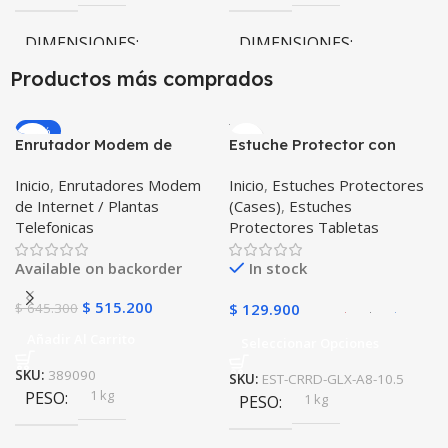
DIMENSIONES
DIMENSIONES
Productos más comprados
10 × 10 × 10 cm
10 × 10 × 10 cm
-20%
Enrutador Modem de
Estuche Protector con
Negro
COLOR
Internet Huawei B311-521
Correa Desmontable
Inicio
,
Enrutadores Modem
Inicio
,
Estuches Protectores
Libre Todo Operador 4G
Tablet Samsung Galaxy
de Internet / Plantas
(Cases)
,
Estuches
LTE SIMCARD
Tab A8 10.5 2021 – 2022
Telefonicas
Protectores Tabletas
SM-x200 SM-x205 Anti
golpes con soporte
Available on backorder
In stock
$
515.200
$
645.300
$
129.900
Añadir Al Carrito
Seleccionar Opciones
SKU:
389090
SKU:
EST-CRRD-GLX-A8-10.5
1 kg
PESO
1 kg
PESO