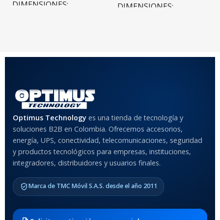
DIMENSIONES
DIMENSIONES
20 × 20 × 20 cm
20 × 20 × 20 cm
COLOR
Rojo
,
Negro
,
Azul
,
Rosa
MATERIAL DEL CASE
Optimus Technology
es una tienda de tecnología y
soluciones B2B en Colombia. Ofrecemos accesorios,
Anti-Shock
energía, UPS, conectividad, telecomunicaciones, seguridad
y productos tecnológicos para empresas, instituciones,
integradores, distribuidores y usuarios finales.
MODELO DE TABLETS
COMPATIBLES
Marca de TMC Móvil S.A.S. desde el año 2011
Samsung Galaxy Tab A8 10.5
2021 SM-x200 / Samsung
Galaxy Tab A8 10.5 2021 SM-