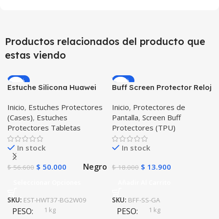
Productos relacionados del producto que
estas viendo
-12%
-23%
Estuche Silicona Huawei
Buff Screen Protector Reloj
T3-7 BG-W09 Version WiFi
inteligente Smartwatch
Inicio
,
Estuches Protectores
Inicio
,
Protectores de
Samsung Galaxy Active
(Cases)
,
Estuches
Pantalla
,
Screen Buff
Protectores Tabletas
Protectores (TPU)
In stock
In stock
Negro
$
50.000
$
13.900
$
56.600
$
18.000
Seleccionar Opciones
Añadir Al Carrito
SKU:
EST-HWT37-BG2W09
SKU:
BFF-SS-GA
1 kg
1 kg
PESO
PESO