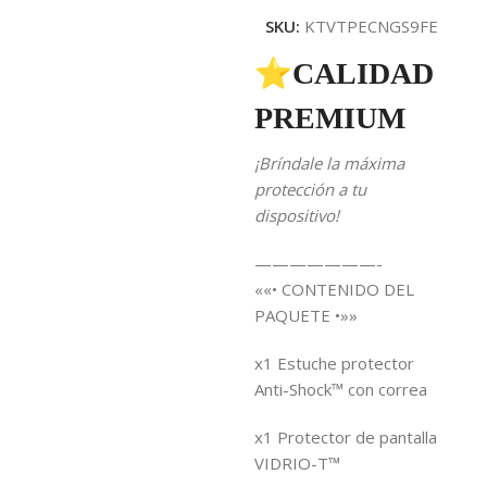
SKU:
KTVTPECNGS9FE
⭐CALIDAD
PREMIUM
¡Bríndale la máxima
protección a tu
dispositivo!
———————-
««• CONTENIDO DEL
PAQUETE •»»
x1 Estuche protector
Anti-Shock™ con correa
x1 Protector de pantalla
VIDRIO-T™