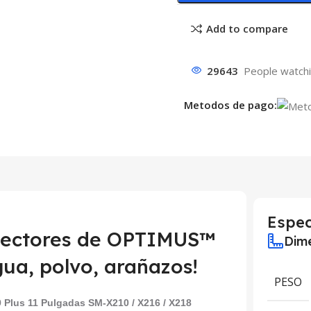
Add to compare
29643
People watchi
Metodos de pago:
Espec
otectores de OPTIMUS™
Dime
gua, polvo, arañazos!
PESO
Plus 11 Pulgadas SM-X210 / X216 / X218