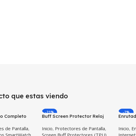
cto que estas viendo
-21%
-2%
do Completo
Buff Screen Protector Reloj
Enruta
atch 42mm
Xiaomi Amazfit Bit
Huawei 
s de Pantalla
,
Inicio
,
Protectores de Pantalla
,
Inicio
,
E
Libre 
dos SmartWatch
Screen Buff Protectores (TPU)
Internet