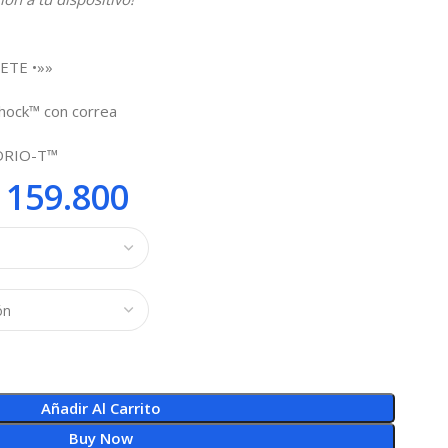
ETE •»»
Shock™ con correa
IDRIO-T™
159.800
Añadir Al Carrito
Buy Now