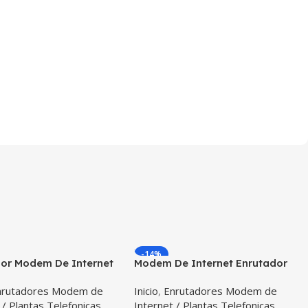
-14%
dor Modem De Internet
Modem De Internet Enrutador
B310s- 518 Simcard
ZTE MF253V 4GLTE, 2G, 3G Y
nrutadores Modem de
Inicio
,
Enrutadores Modem de
Todo Operador
3.5G Homologado VERSION 3
 / Plantas Telefonicas
Internet / Plantas Telefonicas
Con Banda 700MHZ