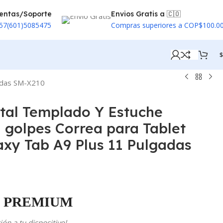
entas/Soporte
Envios Gratis a 🇨🇴
57(601)5085475
Compras superiores a COP$100.0
$
gadas SM-X210
istal Templado Y Estuche
i golpes Correa para Tablet
xy Tab A9 Plus 11 Pulgadas
PREMIUM
ón a tu dispositivo!