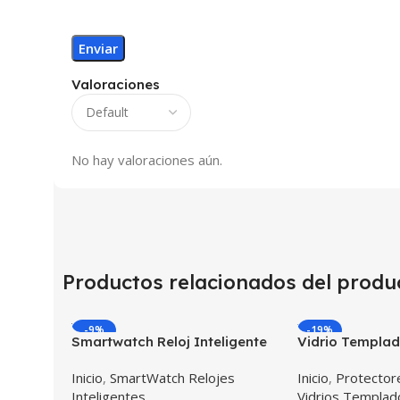
Valoraciones
No hay valoraciones aún.
Productos relacionados del produ
-9%
-19%
Smartwatch Reloj Inteligente
Vidrio Templa
OPTIMUS WATCH BLACK™ (PK
Reloj Apple W
Inicio
,
SmartWatch Relojes
Inicio
,
Protectore
W34 Iwo 10 12) Compatible
Inteligentes
Vidrios Templa
Android y iPhone