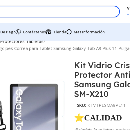
V
+
 De Pago
Contáctenos
Tienda
Mas Información
 Protectores Tabletas
ti golpes Correa para Tablet Samsung Galaxy Tab A9 Plus 11 Pul
Kit Vidrio Cr
Protector Ant
Samsung Gala
SM-X210
SKU:
KTVTPESMA9PL11
⭐CALIDAD 
¡Bríndale la máxima protecci