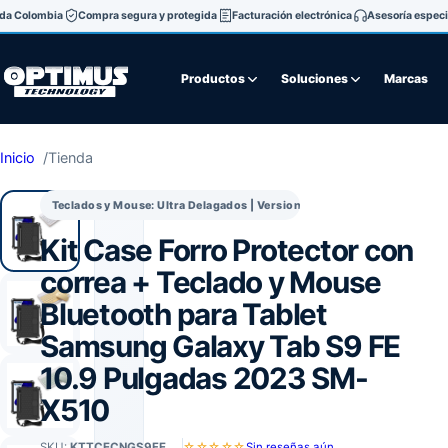
oda Colombia
Compra segura y protegida
Facturación electrónica
Asesoría especi
Productos
Soluciones
Marcas
Inicio
Tienda
Teclados y Mouse: Ultra Delagados | Versiones Español | Compatibles
Kit Case Forro Protector con
correa + Teclado y Mouse
Bluetooth para Tablet
Samsung Galaxy Tab S9 FE
10.9 Pulgadas 2023 SM-
X510
SKU:
KTTCECNGS9FE
☆☆☆☆☆
Sin reseñas aún