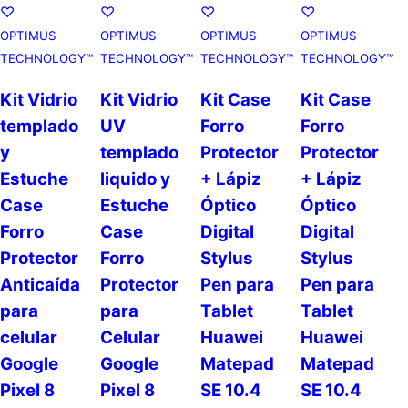
♡
♡
♡
♡
OPTIMUS
OPTIMUS
OPTIMUS
OPTIMUS
TECHNOLOGY™
TECHNOLOGY™
TECHNOLOGY™
TECHNOLOGY™
Kit Vidrio
Kit Vidrio
Kit Case
Kit Case
templado
UV
Forro
Forro
y
templado
Protector
Protector
Estuche
liquido y
+ Lápiz
+ Lápiz
Case
Estuche
Óptico
Óptico
Forro
Case
Digital
Digital
Protector
Forro
Stylus
Stylus
Anticaída
Protector
Pen para
Pen para
para
para
Tablet
Tablet
celular
Celular
Huawei
Huawei
Google
Google
Matepad
Matepad
Pixel 8
Pixel 8
SE 10.4
SE 10.4