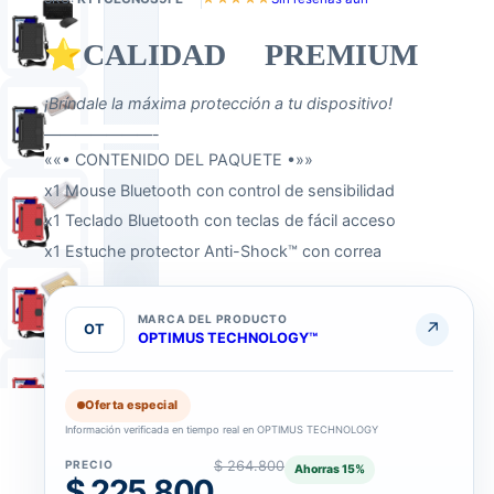
⭐CALIDAD PREMIUM
¡Bríndale la máxima protección a tu dispositivo!
———————-
««• CONTENIDO DEL PAQUETE •»»
x1 Mouse Bluetooth con control de sensibilidad
x1 Teclado Bluetooth con teclas de fácil acceso
x1 Estuche protector Anti-Shock™ con correa
MARCA DEL PRODUCTO
↗
OT
OPTIMUS TECHNOLOGY™
Oferta especial
Información verificada en tiempo real en OPTIMUS TECHNOLOGY
COLOR
COLOR
DEL
Negro · Rojo · Rosa
TECLADO
PRECIO
$ 264.800
Ahorras
15
%
Amarillo · Blanco · Negro · Rosa · Verde
$ 225.800