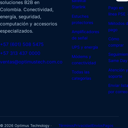
satelital
soluciones B2B en
Starlink
Pago en
Colombia. Conectividad,
línea PSE
energía, seguridad,
Estuches
protectores
computación y accesorios
Métodos 
pago
especializados.
Amplificadores
de señal
Cómo
+57 (601) 508 5475
comprar
UPS y energía
+57 313 437 0000
Seguimien
Módems y
Same Day
ventas@optimustech.com.co
conectividad
Atención y
Todas las
soporte
categorías
Enviar list
por correo
© 2026 Optimus Technology ·
Términos
Privacidad
Envíos
Pagos