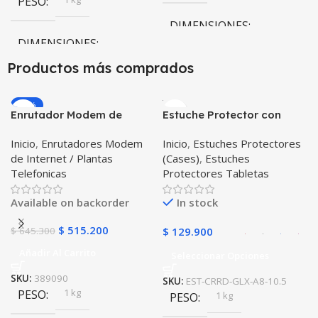
PESO
DIMENSIONES
DIMENSIONES
10 × 10 × 10 cm
Productos más comprados
10 × 10 × 10 cm
-20%
Enrutador Modem de
Estuche Protector con
COLOR
Internet Huawei B311-521
Correa Desmontable
Inicio
,
Enrutadores Modem
Inicio
,
Estuches Protectores
Libre Todo Operador 4G
Tablet Samsung Galaxy
Gris
,
Negro
,
Azul
,
Rosa
de Internet / Plantas
(Cases)
,
Estuches
LTE SIMCARD
Tab A8 10.5 2021 – 2022
Telefonicas
Protectores Tabletas
SM-x200 SM-x205 Anti
golpes con soporte
Available on backorder
In stock
$
515.200
$
645.300
$
129.900
Añadir Al Carrito
Seleccionar Opciones
SKU:
389090
SKU:
EST-CRRD-GLX-A8-10.5
1 kg
PESO
1 kg
PESO