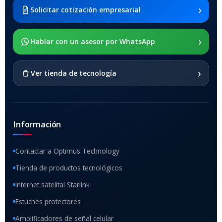
Galaxy Tab A8 10.5 2021 SM-
›
Solicitar cotización empresarial
x205
›
SOPORTE DE APOYO
Hablar con un asesor por WhatsApp
SI
›
Ver tienda de tecnología
Información
Contactar a Optimus Technology
Tienda de productos tecnológicos
Internet satelital Starlink
Estuches protectores
Amplificadores de señal celular