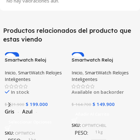
No hay valoraciones aún.
Productos relacionados del producto que
estas viendo
-10%
-9%
Smartwatch Reloj
Smartwatch Reloj
Inteligente OPTIMUS
Inteligente OPTIMUS
Inicio
,
SmartWatch Relojes
Inicio
,
SmartWatch Relojes
WATCH™ (KW37 PRO) Mide
WATCH BLACK™ (PK W34
Inteligentes
Inteligentes
Temperatura Presión
Iwo 10 12) Compatible
Arterial y Ritmo Cardíaco
Android y iPhone
In stock
Available on backorder
$
199.000
$
149.900
$
221.900
$
164.700
Gris
Azul
Añadir Al Carrito
Seleccionar Opciones
SKU:
OPTWTCHBL
1 kg
PESO
SKU:
OPTWTCH
1 kg