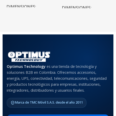
DIMENSIONES
DIMENSIONES
20 × 20 × 20 cm
20 × 20 × 20 cm
COLOR
Rojo
,
Negro
,
Azul
,
Rosa
MATERIAL DEL CASE
Optimus Technology
es una tienda de tecnología y
soluciones B2B en Colombia. Ofrecemos accesorios,
Anti-Shock
energía, UPS, conectividad, telecomunicaciones, seguridad
y productos tecnológicos para empresas, instituciones,
integradores, distribuidores y usuarios finales.
MODELO DE TABLETS
COMPATIBLES
Marca de TMC Móvil S.A.S. desde el año 2011
Samsung Galaxy Tab A8 10.5
2021 SM-x200 / Samsung