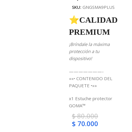
SKU:
GNGSMA9PLUS
⭐CALIDAD
PREMIUM
¡Bríndale la máxima
protección a tu
dispositivo!
———————-
««• CONTENIDO DEL
PAQUETE •»»
x1 Estuche protector
GOMA™
$
80.000
$
70.000