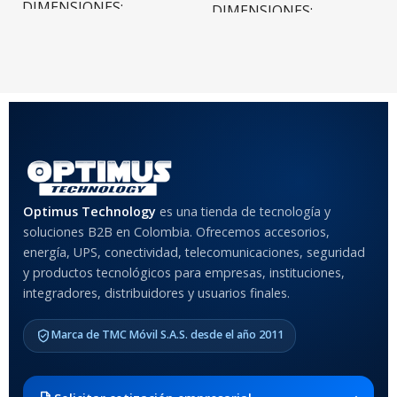
DIMENSIONES
DIMENSIONES
20 × 20 × 20 cm
20 × 20 × 20 cm
COLOR
Rojo
,
Negro
,
Azul
,
Rosa
MATERIAL DEL CASE
Optimus Technology
es una tienda de tecnología y
soluciones B2B en Colombia. Ofrecemos accesorios,
Anti-Shock
energía, UPS, conectividad, telecomunicaciones, seguridad
y productos tecnológicos para empresas, instituciones,
integradores, distribuidores y usuarios finales.
MODELO DE TABLETS
COMPATIBLES
Marca de TMC Móvil S.A.S. desde el año 2011
Samsung Galaxy Tab A8 10.5
2021 SM-x200 / Samsung
Galaxy Tab A8 10.5 2021 SM-