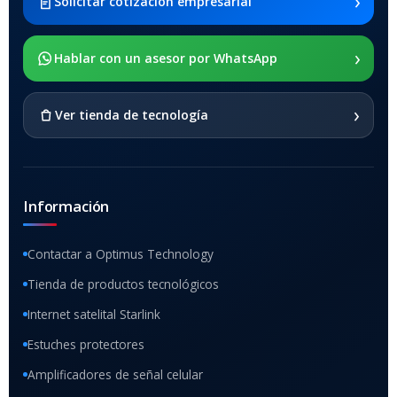
›
Solicitar cotización empresarial
x205
›
SOPORTE DE APOYO
Hablar con un asesor por WhatsApp
SI
›
Ver tienda de tecnología
Información
Contactar a Optimus Technology
Tienda de productos tecnológicos
Internet satelital Starlink
Estuches protectores
Amplificadores de señal celular