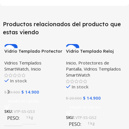
Productos relacionados del producto que
estas viendo
-25%
-26%
Vidrio Templado Protector
Vidrio Templado Reloj
para Reloj Inteligente
Inteligente Samsung Gear
Vidrios Templados
Inicio
,
Protectores de
Smartwatch Samsung
S2
SmartWatch
,
Inicio
Pantalla
,
Vidrios Templados
Gear S3 Frontier
SmartWatch
In stock
In stock
$
14.900
$
19.900
$
14.900
$
20.000
Añadir Al Carrito
Añadir Al Carrito
SKU:
VTP-SS-GS3
1 kg
PESO
SKU:
VTP-SS-GS2
1 kg
PESO