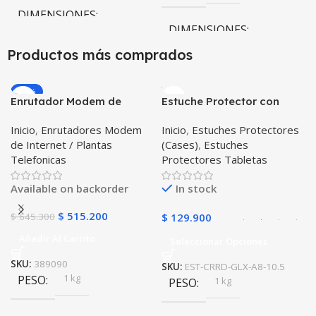
DIMENSIONES
DIMENSIONES
10 × 10 × 10 cm
Productos más comprados
10 × 10 × 10 cm
-20%
Enrutador Modem de
Estuche Protector con
Internet Huawei B311-521
Correa Desmontable
Inicio
,
Enrutadores Modem
Inicio
,
Estuches Protectores
Libre Todo Operador 4G
Tablet Samsung Galaxy
de Internet / Plantas
(Cases)
,
Estuches
LTE SIMCARD
Tab A8 10.5 2021 – 2022
Telefonicas
Protectores Tabletas
SM-x200 SM-x205 Anti
golpes con soporte
Available on backorder
In stock
$
515.200
$
645.300
$
129.900
Añadir Al Carrito
Seleccionar Opciones
SKU:
389090
SKU:
EST-CRRD-GLX-A8-10.5
1 kg
PESO
1 kg
PESO