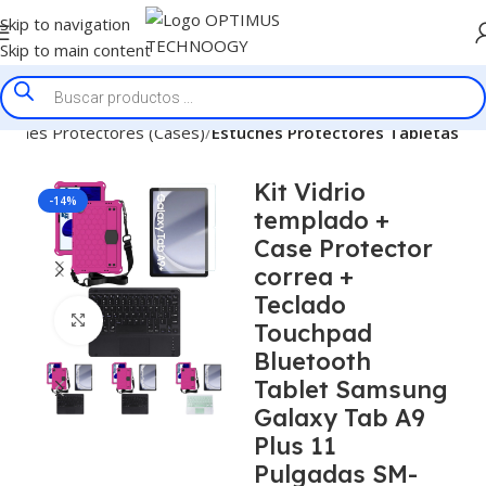
Skip to navigation
Skip to main content
tuches Protectores (Cases)
Estuches Protectores Tabletas
Kit Vidrio
-14%
templado +
Case Protector
correa +
Teclado
Click to enlarge
Touchpad
Bluetooth
Tablet Samsung
Galaxy Tab A9
Plus 11
Pulgadas SM-