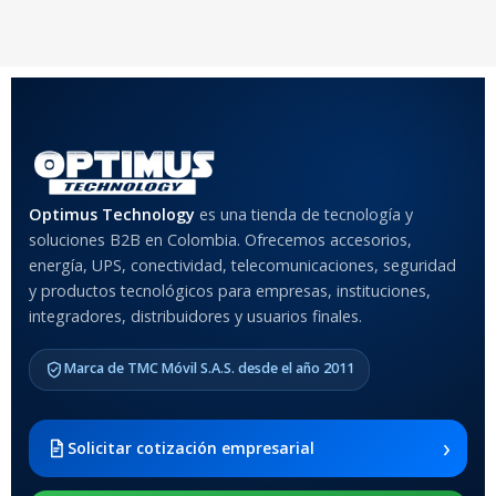
20 × 20 × 20 cm
20 × 20 × 20 cm
COLOR
Rojo
,
Negro
,
Azul
,
Rosa
MATERIAL DEL CASE
Optimus Technology
es una tienda de tecnología y
soluciones B2B en Colombia. Ofrecemos accesorios,
Anti-Shock
energía, UPS, conectividad, telecomunicaciones, seguridad
y productos tecnológicos para empresas, instituciones,
integradores, distribuidores y usuarios finales.
MODELO DE TABLETS
COMPATIBLES
Marca de TMC Móvil S.A.S. desde el año 2011
Samsung Galaxy Tab A8 10.5
2021 SM-x200 / Samsung
Galaxy Tab A8 10.5 2021 SM-
›
Solicitar cotización empresarial
x205