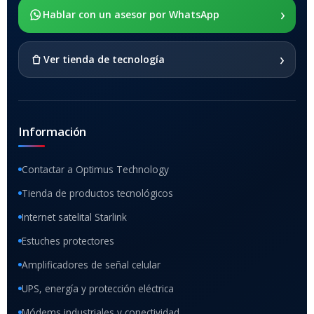
›
SOPORTE DE APOYO
Hablar con un asesor por WhatsApp
SI
›
Ver tienda de tecnología
Información
Contactar a Optimus Technology
Tienda de productos tecnológicos
Internet satelital Starlink
Estuches protectores
Amplificadores de señal celular
UPS, energía y protección eléctrica
Módems industriales y conectividad