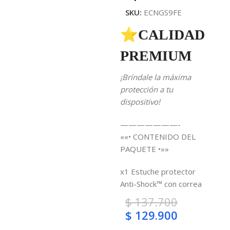
SKU:
ECNGS9FE
⭐CALIDAD
PREMIUM
¡Bríndale la máxima
protección a tu
dispositivo!
———————-
««• CONTENIDO DEL
PAQUETE •»»
x1 Estuche protector
Anti-Shock™ con correa
$
137.700
$
129.900