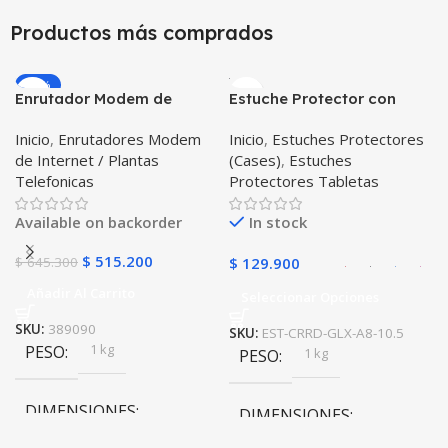
Productos más comprados
10 × 10 × 10 cm
10 × 10 × 10 cm
Negro
,
Rosa
COLOR
-20%
Enrutador Modem de
Estuche Protector con
Internet Huawei B311-521
Correa Desmontable
Inicio
,
Enrutadores Modem
Inicio
,
Estuches Protectores
Libre Todo Operador 4G
Tablet Samsung Galaxy
de Internet / Plantas
(Cases)
,
Estuches
LTE SIMCARD
Tab A8 10.5 2021 – 2022
Telefonicas
Protectores Tabletas
SM-x200 SM-x205 Anti
golpes con soporte
Available on backorder
In stock
$
515.200
$
645.300
$
129.900
Añadir Al Carrito
Seleccionar Opciones
SKU:
389090
SKU:
EST-CRRD-GLX-A8-10.5
1 kg
PESO
1 kg
PESO
DIMENSIONES
DIMENSIONES