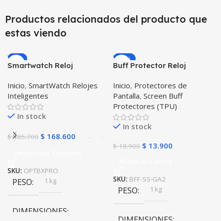
Productos relacionados del producto que
estas viendo
-9%
-26%
Smartwatch Reloj
Buff Protector Reloj
Inteligente OPTIMUS
Inteligente Smartwatch
Inicio
,
SmartWatch Relojes
Inicio
,
Protectores de
BAND X PRO™
Samsung Galaxy Watch
Inteligentes
Pantalla
,
Screen Buff
(Smartwatch p70)
Active 2
Protectores (TPU)
Compatible Android IOS
In stock
In stock
$
168.600
$
185.700
$
13.900
$
18.900
Seleccionar Opciones
Añadir Al Carrito
SKU:
OPTBXPRO
SKU:
BFF-SS-GA2
1 kg
PESO
1 kg
PESO
DIMENSIONES
DIMENSIONES