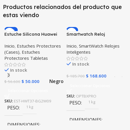
Productos relacionados del producto que
estas viendo
-12%
-9%
Estuche Silicona Huawei
Smartwatch Reloj
T3-7 BG-W09 Version WiFi
Inteligente OPTIMUS
Inicio
,
Estuches Protectores
Inicio
,
SmartWatch Relojes
BAND X PRO™
(Cases)
,
Estuches
Inteligentes
(Smartwatch p70)
Protectores Tabletas
Compatible Android IOS
In stock
In stock
$
168.600
$
185.700
Negro
$
50.000
$
56.600
Seleccionar Opciones
Seleccionar Opciones
SKU:
OPTBXPRO
SKU:
EST-HWT37-BG2W09
1 kg
PESO
1 kg
PESO
DIMENSIONES
DIMENSIONES