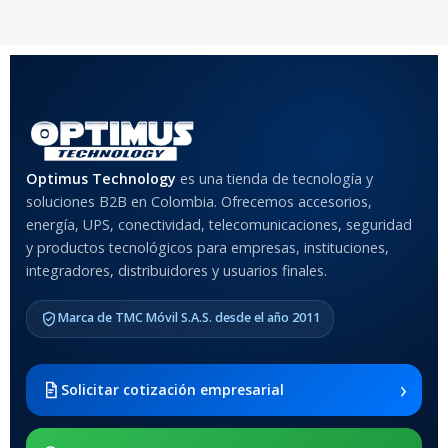
20 × 20 × 20 cm
COLOR
Rojo
,
Negro
,
Azul
,
Rosa
MATERIAL DEL CASE
Optimus Technology
es una tienda de tecnología y
soluciones B2B en Colombia. Ofrecemos accesorios,
Anti-Shock
energía, UPS, conectividad, telecomunicaciones, seguridad
y productos tecnológicos para empresas, instituciones,
integradores, distribuidores y usuarios finales.
MODELO DE TABLETS
COMPATIBLES
Marca de TMC Móvil S.A.S. desde el año 2011
Samsung Galaxy Tab A8 10.5
2021 SM-x200 / Samsung
Galaxy Tab A8 10.5 2021 SM-
›
Solicitar cotización empresarial
x205