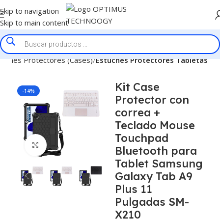
Skip to navigation
Skip to main content
tuches Protectores (Cases)
Estuches Protectores Tabletas
Kit Case
-14%
Protector con
correa +
Teclado Mouse
Touchpad
Click to enlarge
Bluetooth para
Tablet Samsung
Galaxy Tab A9
Plus 11
Pulgadas SM-
X210