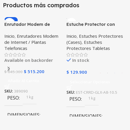
Productos más comprados
10 × 10 × 10 cm
10 × 10 × 10 cm
Negro
,
Rosa
COLOR
-20%
Enrutador Modem de
Estuche Protector con
Negro
COLOR
Internet Huawei B311-521
Correa Desmontable
Inicio
,
Enrutadores Modem
Inicio
,
Estuches Protectores
Libre Todo Operador 4G
Tablet Samsung Galaxy
de Internet / Plantas
(Cases)
,
Estuches
LTE SIMCARD
Tab A8 10.5 2021 – 2022
Telefonicas
Protectores Tabletas
SM-x200 SM-x205 Anti
golpes con soporte
Available on backorder
In stock
$
515.200
$
645.300
$
129.900
Añadir Al Carrito
Seleccionar Opciones
SKU:
389090
SKU:
EST-CRRD-GLX-A8-10.5
1 kg
PESO
1 kg
PESO
DIMENSIONES
DIMENSIONES
20 × 20 × 20 cm