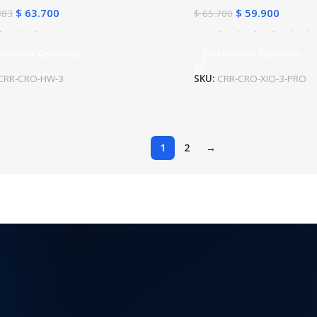
$
63.700
$
59.900
883
$
65.700
eccionar Opciones
Seleccionar Opciones
CRR-CRO-HW-3
SKU:
CRR-CRO-XIO-3-PRO
1
2
→