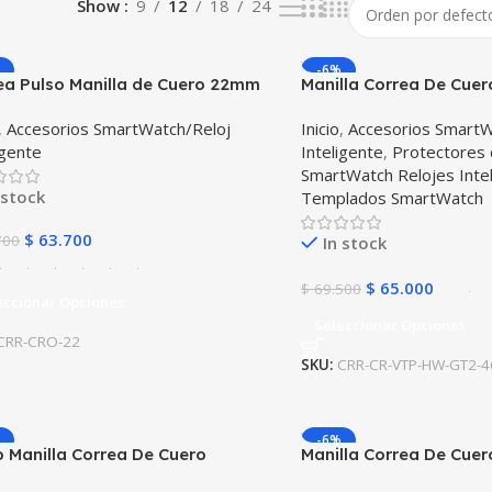
Show
9
12
18
24
-6%
ea Pulso Manilla de Cuero 22mm
Manilla Correa De Cuer
ímetros) para reloj o Smartwatch
Smartwatch Huawei G
,
Accesorios SmartWatch/Reloj
Inicio
,
Accesorios SmartW
o Xiaomi fossil Huawei Samsung
igente
Inteligente
,
Protectores 
ael Kors
SmartWatch Relojes Inte
 stock
Templados SmartWatch
$
63.700
700
In stock
$
65.000
$
69.500
eccionar Opciones
Seleccionar Opciones
CRR-CRO-22
SKU:
CRR-CR-VTP-HW-GT2-4
-6%
o Manilla Correa De Cuero
Manilla Correa De Cuer
twatch Samsung Galaxy Watch
Smartwatch Huawei G