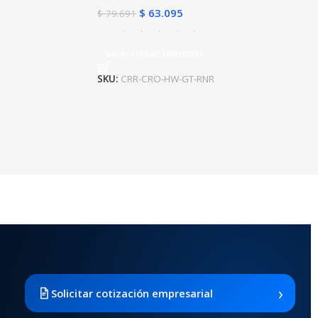
$
63.095
$
79.691
Seleccionar Opciones
SKU:
CRR-CRO-HW-GT-RNR
›
Solicitar cotización empresarial