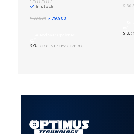
$
80.
In stock
$
79.900
$
97.900
Sel
SKU:
Seleccionar Opciones
SKU:
CRRC-VTP-HW-GT2PRO