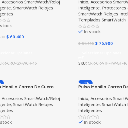
,
Accesorios SmartWatch/Reloj
Inicio
,
Accesorios SmartW
m
igente
,
SmartWatch Relojes
Inteligente
,
Protectores 
igentes
SmartWatch Relojes Inte
Templados SmartWatch
 stock
In stock
$
60.400
400
$
76.900
$
81.400
eccionar Opciones
Seleccionar Opciones
CRR-CRO-GX-WCH-46
SKU:
CRR-CR-VTP-HW-GT-46
%
-9%
o Manilla Correa De Cuero
Pulso Manilla Correa D
twatch Huawei Watch 3
Smartwatch Watch par
,
Accesorios SmartWatch/Reloj
Inicio
,
Accesorios SmartW
AmazFit GTR 3 PRO
igente
,
SmartWatch Relojes
Inteligente
,
SmartWatch 
igentes
Inteligentes
 stock
In stock