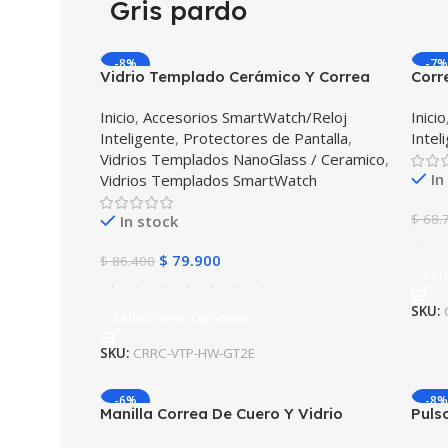
Gris pardo
-8%
-7%
Vidrio Templado Cerámico Y Correa
Corr
de cuero Smartwatch Reloj Inteligente
(mil
Inicio
,
Accesorios SmartWatch/Reloj
Inicio
Huawei Gt2E
Casi
Inteligente
,
Protectores de Pantalla
,
Intel
Mich
Vidrios Templados NanoGlass / Ceramico
,
In
Vidrios Templados SmartWatch
$
68.
In stock
$
79.900
$
86.400
Sel
SKU:
Seleccionar Opciones
SKU:
CRRC-VTP-HW-GT2E
-6%
-8%
Manilla Correa De Cuero Y Vidrio
Puls
Smartwatch Samsung Galaxy Watch
Smar