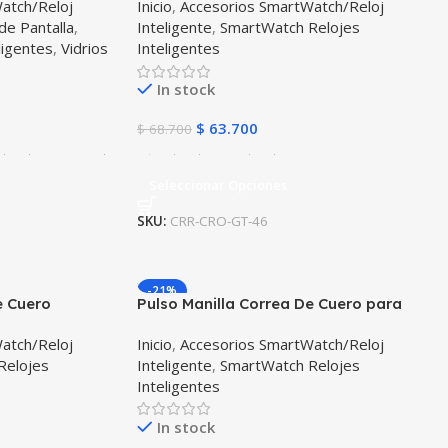
atch/Reloj
Inicio
,
Accesorios SmartWatch/Reloj
de Pantalla
,
Inteligente
,
SmartWatch Relojes
ligentes
,
Vidrios
Inteligentes
In stock
$
63.700
$
68.700
Seleccionar Opciones
SKU:
CRR-CRO-GT-46
-21%
e Cuero
Pulso Manilla Correa De Cuero para
a Xiaomi
reloj Smartwatch Huawei Watch GT
atch/Reloj
Inicio
,
Accesorios SmartWatch/Reloj
Runner
Relojes
Inteligente
,
SmartWatch Relojes
Inteligentes
In stock