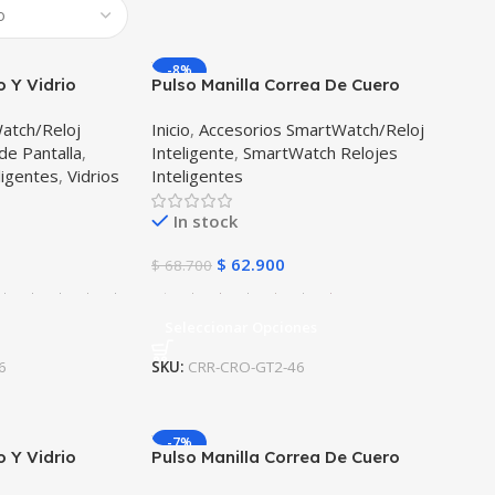
-8%
o Y Vidrio
Pulso Manilla Correa De Cuero
t 2 46mm
Smartwatch Huawei Gt2 46mm
atch/Reloj
Inicio
,
Accesorios SmartWatch/Reloj
de Pantalla
,
Inteligente
,
SmartWatch Relojes
ligentes
,
Vidrios
Inteligentes
In stock
$
62.900
$
68.700
Seleccionar Opciones
6
SKU:
CRR-CRO-GT2-46
-7%
o Y Vidrio
Pulso Manilla Correa De Cuero
t 46mm
Smartwatch Huawei GT 46mm