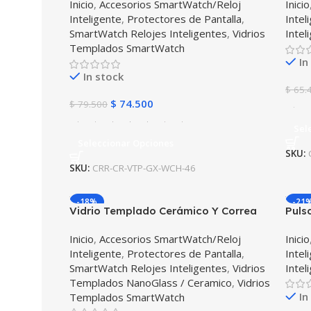
Inicio
,
Accesorios SmartWatch/Reloj
Inicio
46mm
46m
Inteligente
,
Protectores de Pantalla
,
Intel
SmartWatch Relojes Inteligentes
,
Vidrios
Intel
Templados SmartWatch
In
In stock
$
65.
$
74.500
$
79.500
Sel
Seleccionar Opciones
SKU:
SKU:
CRR-CR-VTP-GX-WCH-46
-18%
-21
Vidrio Templado Cerámico Y Correa
Puls
de cuero Smartwatch Reloj Inteligente
Smar
Inicio
,
Accesorios SmartWatch/Reloj
Inicio
Huawei GT2 PRO
Inteligente
,
Protectores de Pantalla
,
Intel
SmartWatch Relojes Inteligentes
,
Vidrios
Intel
Templados NanoGlass / Ceramico
,
Vidrios
In
Templados SmartWatch