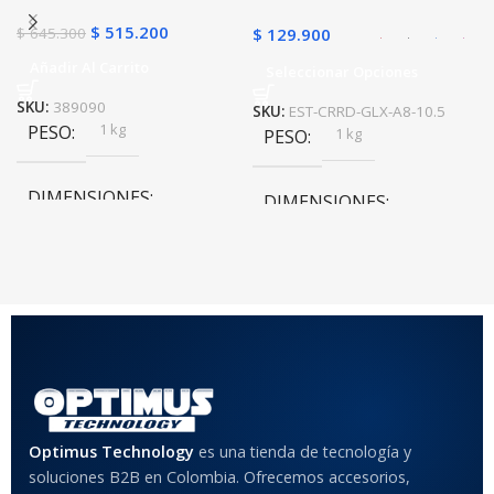
$
515.200
$
645.300
$
129.900
Añadir Al Carrito
Seleccionar Opciones
SKU:
389090
SKU:
EST-CRRD-GLX-A8-10.5
1 kg
PESO
1 kg
PESO
DIMENSIONES
DIMENSIONES
10 × 10 × 10 cm
10 × 10 × 10 cm
COLOR
Rojo
,
Negro
,
Azul
,
Rosa
MATERIAL DEL CASE
Optimus Technology
es una tienda de tecnología y
soluciones B2B en Colombia. Ofrecemos accesorios,