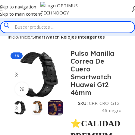
Skip to navigation
Skip to main content
Inicio
Inicio
SmartWatch Relojes Inteligentes
Pulso Manilla
-8%
Correa De
Cuero
Smartwatch
Huawei Gt2
Click to enlarge
46mm
SKU:
CRR-CRO-GT2-
46-negro
⭐CALIDAD