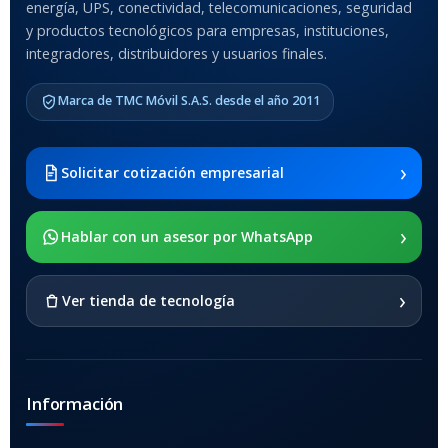
Anti-Shock
energía, UPS, conectividad, telecomunicaciones, seguridad
y productos tecnológicos para empresas, instituciones,
integradores, distribuidores y usuarios finales.
MODELO DE TABLETS
COMPATIBLES
Marca de TMC Móvil S.A.S. desde el año 2011
Samsung Galaxy Tab A8 10.5
2021 SM-x200 / Samsung
Galaxy Tab A8 10.5 2021 SM-
›
Solicitar cotización empresarial
x205
›
SOPORTE DE APOYO
Hablar con un asesor por WhatsApp
SI
›
Ver tienda de tecnología
Información