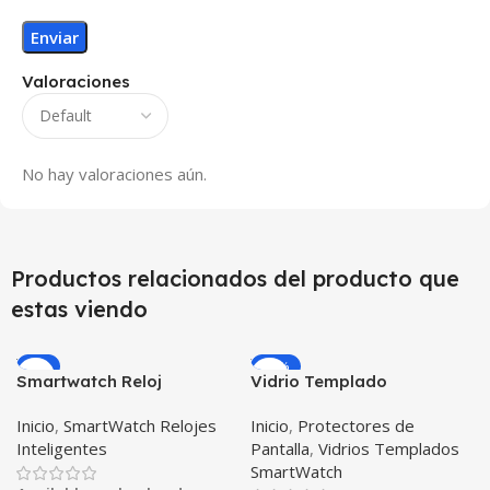
Valoraciones
No hay valoraciones aún.
Productos relacionados del producto que
estas viendo
-9%
-15%
Smartwatch Reloj
Vidrio Templado
Inteligente OPTIMUS
Smartwatch Huawei Gt
Inicio
,
SmartWatch Relojes
Inicio
,
Protectores de
WATCH BLACK™ (PK W34
42mm X2 Unidades
Inteligentes
Pantalla
,
Vidrios Templados
Iwo 10 12) Compatible
SmartWatch
Android y iPhone