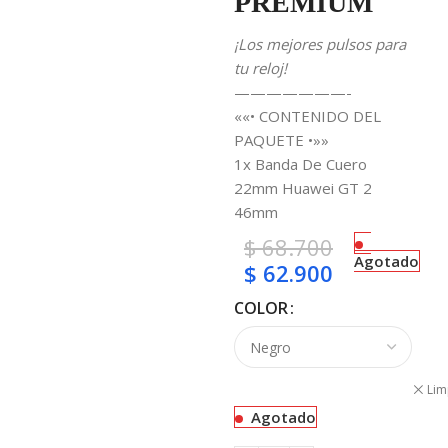
PREMIUM
¡Los mejores pulsos para
tu reloj!
———————-
««• CONTENIDO DEL
PAQUETE •»»
1x Banda De Cuero
22mm Huawei GT 2
46mm
$
68.700
Agotado
$
62.900
COLOR
Lim
Agotado