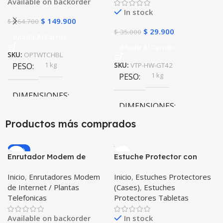
Available on backorder
In stock
$
149.900
$
164.700
$
29.900
$
35.000
Añadir Al Carrito
Añadir Al Carrito
SKU:
OPTWTCHBL
1 kg
PESO
SKU:
VTP-HW-GT42
1 kg
PESO
DIMENSIONES
DIMENSIONES
10 × 10 × 10 cm
Productos más comprados
10 × 10 × 10 cm
-20%
Enrutador Modem de
Estuche Protector con
Internet Huawei B311-521
Correa Desmontable
Inicio
,
Enrutadores Modem
Inicio
,
Estuches Protectores
Libre Todo Operador 4G
Tablet Samsung Galaxy
de Internet / Plantas
(Cases)
,
Estuches
LTE SIMCARD
Tab A8 10.5 2021 – 2022
Telefonicas
Protectores Tabletas
SM-x200 SM-x205 Anti
golpes con soporte
Available on backorder
In stock