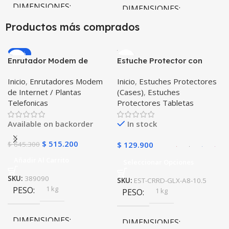
DIMENSIONES
DIMENSIONES
Productos más comprados
20 × 20 × 20 cm
20 × 20 × 20 cm
-20%
Negro
Enrutador Modem de
Estuche Protector con
COLOR
COLOR
Internet Huawei B311-521
Correa Desmontable
Inicio
,
Enrutadores Modem
Inicio
,
Estuches Protectores
Libre Todo Operador 4G
Tablet Samsung Galaxy
Negro
,
Azul
,
Verde
,
Rosa
,
de Internet / Plantas
(Cases)
,
Estuches
LTE SIMCARD
Tab A8 10.5 2021 – 2022
Azul Oscuro
Telefonicas
Protectores Tabletas
SM-x200 SM-x205 Anti
golpes con soporte
Available on backorder
In stock
$
515.200
$
645.300
$
129.900
Añadir Al Carrito
Seleccionar Opciones
SKU:
389090
SKU:
EST-CRRD-GLX-A8-10.5
1 kg
PESO
1 kg
PESO
DIMENSIONES
DIMENSIONES