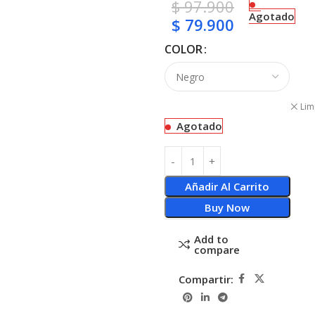
$
97.900
Agotado
$
79.900
COLOR
Lim
Agotado
Añadir Al Carrito
Buy Now
Add to
compare
Compartir: