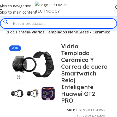
Skip to navigation
Skip to main content
tores de Pantalla
Vidrios Templados NanoGlass / Ceramico
Vidrio
-18%
Templado
Cerámico Y
Correa de cuero
Smartwatch
Click to enlarge
Reloj
Inteligente
Huawei GT2
PRO
SKU:
CRRC-VTP-HW-
GT2PRO-negro