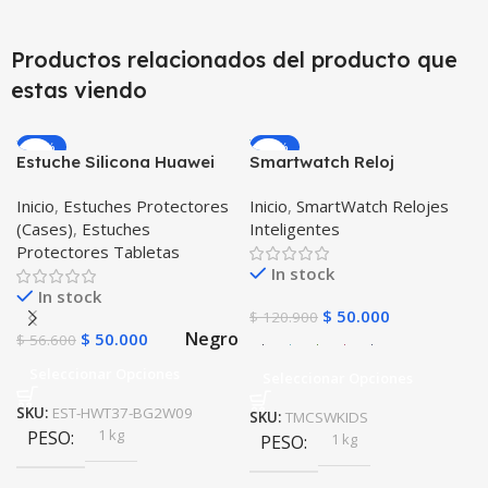
Productos relacionados del producto que
estas viendo
-12%
-59%
Estuche Silicona Huawei
Smartwatch Reloj
T3-7 BG-W09 Version WiFi
Inteligente Localizador
Inicio
,
Estuches Protectores
Inicio
,
SmartWatch Relojes
GPS Ubicar Niños SOS
(Cases)
,
Estuches
Inteligentes
Protectores Tabletas
In stock
In stock
$
50.000
$
120.900
Negro
$
50.000
$
56.600
Seleccionar Opciones
Seleccionar Opciones
SKU:
EST-HWT37-BG2W09
SKU:
TMCSWKIDS
1 kg
PESO
1 kg
PESO