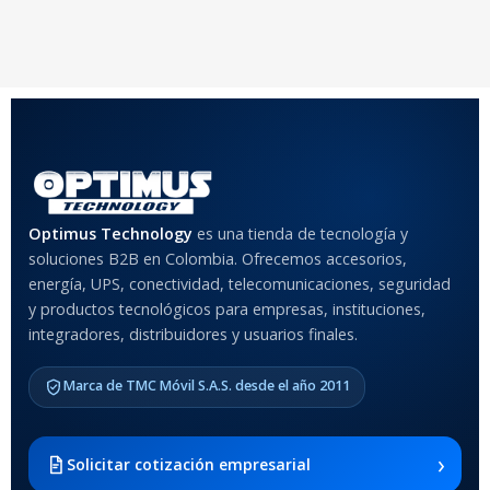
20 × 20 × 20 cm
20 × 20 × 20 cm
COLOR
Rojo
,
Negro
,
Azul
,
Rosa
MATERIAL DEL CASE
Optimus Technology
es una tienda de tecnología y
soluciones B2B en Colombia. Ofrecemos accesorios,
Anti-Shock
energía, UPS, conectividad, telecomunicaciones, seguridad
y productos tecnológicos para empresas, instituciones,
integradores, distribuidores y usuarios finales.
MODELO DE TABLETS
COMPATIBLES
Marca de TMC Móvil S.A.S. desde el año 2011
Samsung Galaxy Tab A8 10.5
2021 SM-x200 / Samsung
Galaxy Tab A8 10.5 2021 SM-
›
Solicitar cotización empresarial
x205