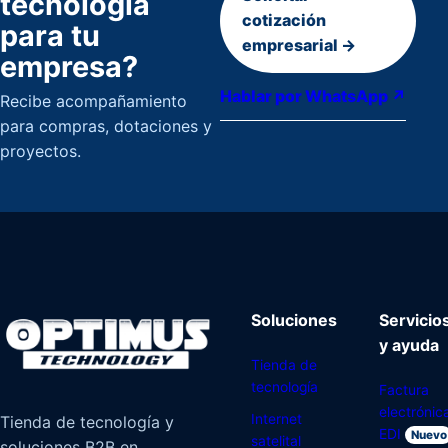
tecnología
cotización
para tu
empresarial →
empresa?
Hablar por WhatsApp ↗
Recibe acompañamiento
para compras, dotaciones y
proyectos.
Soluciones
Servicio
y ayuda
Tienda de
tecnología
Factura
electrónic
Internet
Tienda de tecnología y
EDI
Nuevo
satelital
soluciones B2B en