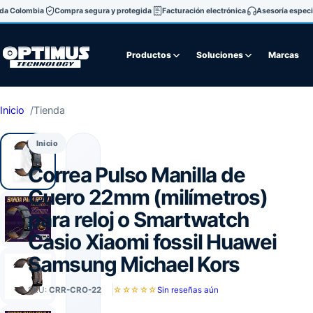
oda Colombia
Compra segura y protegida
Facturación electrónica
Asesoría especi
Productos
Soluciones
Marcas
Inicio
Tienda
Inicio
Correa Pulso Manilla de
Cuero 22mm (milímetros)
para reloj o Smartwatch
Casio Xiaomi fossil Huawei
Samsung Michael Kors
SKU:
CRR-CRO-22
☆☆☆☆☆
Sin reseñas aún