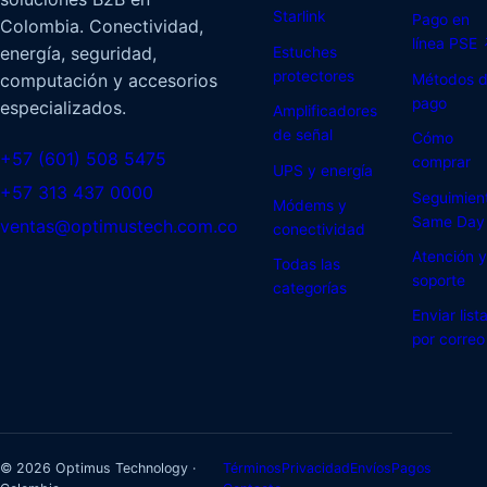
Starlink
Pago en
Colombia. Conectividad,
línea PSE
energía, seguridad,
Estuches
protectores
computación y accesorios
Métodos 
pago
especializados.
Amplificadores
de señal
Cómo
+57 (601) 508 5475
comprar
UPS y energía
+57 313 437 0000
Seguimien
Módems y
Same Day
ventas@optimustech.com.co
conectividad
Atención y
Todas las
soporte
categorías
Enviar list
por correo
© 2026 Optimus Technology ·
Términos
Privacidad
Envíos
Pagos