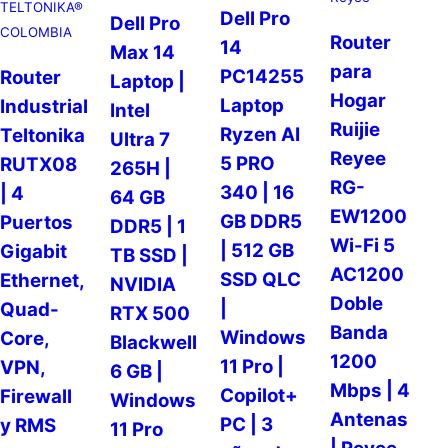
TELTONIKA®
Dell Pro
Dell Pro
COLOMBIA
Router
14
Max 14
para
PC14255
Router
Laptop |
Hogar
Laptop
Industrial
Intel
Ruijie
Ryzen AI
Teltonika
Ultra 7
Reyee
5 PRO
RUTX08
265H |
RG-
340 | 16
| 4
64 GB
EW1200
GB DDR5
Puertos
DDR5 | 1
Wi-Fi 5
| 512 GB
Gigabit
TB SSD |
AC1200
SSD QLC
Ethernet,
NVIDIA
Doble
|
Quad-
RTX 500
Banda
Windows
Core,
Blackwell
1200
11 Pro |
VPN,
6 GB |
Mbps | 4
Copilot+
Firewall
Windows
Antenas
PC | 3
y RMS
11 Pro