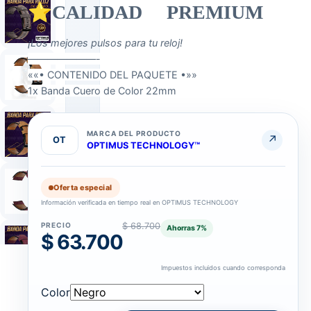
⭐CALIDAD PREMIUM
¡Los mejores pulsos para tu reloj!
———————-
««• CONTENIDO DEL PAQUETE •»»
1x Banda Cuero de Color 22mm
MARCA DEL PRODUCTO
↗
OT
OPTIMUS TECHNOLOGY™
Oferta especial
Información verificada en tiempo real en OPTIMUS TECHNOLOGY
PRECIO
$ 68.700
Ahorras
7
%
$ 63.700
Impuestos incluidos cuando corresponda
COLOR
Azul · Gris · Gris pardo · Marrón · Negro · Rojo · Rosa
Color