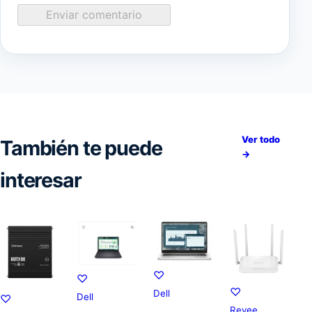
Enviar comentario
Ver todo
También te puede
→
interesar
♡
♡
♡
Dell
Dell
♡
Reyee