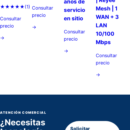
| Reyee
años de
★★★★★
(1)
Consultar
Mesh | 1
servicio
precio
WAN + 3
en sitio
Consultar
LAN
precio
→
Consultar
10/100
→
precio
Mbps
→
Consultar
precio
→
ATENCIÓN COMERCIAL
¿Necesitas
Solicitar