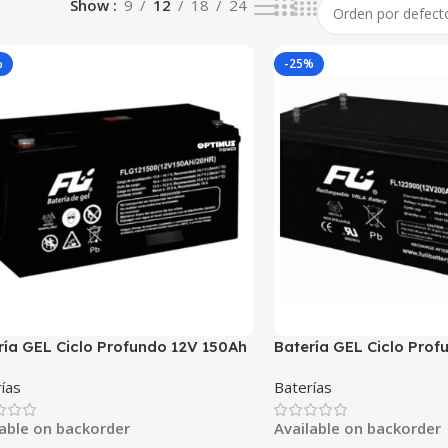
Show
9
12
18
24
%
-25%
ría GEL Ciclo Profundo 12V 150Ah
Batería GEL Ciclo Pro
ST FLS121500DC | Energía Solar
POWEST FLS122000DC |
ías
Baterías
ep Cycle VRLA | Off-Grid
| Deep Cycle VRLA | Of
lable on backorder
Available on backorder