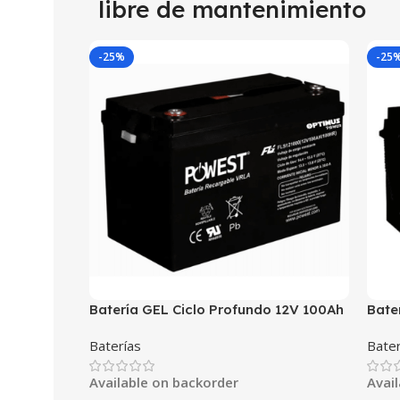
libre de mantenimiento
-25%
-25
Batería GEL Ciclo Profundo 12V 100Ah
Bate
POWEST FLS121000DC | Energía Solar
POWE
Baterías
Bater
| Deep Cycle VRLA | Off-Grid
| De
Available on backorder
Avai