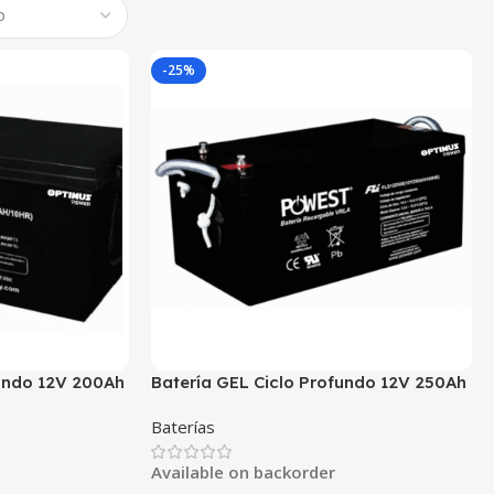
-25%
fundo 12V 200Ah
Batería GEL Ciclo Profundo 12V 250Ah
 Energía Solar
POWEST FLS122500DC | Energía Solar
Baterías
f-Grid
| Deep Cycle VRLA | Off-Grid
Available on backorder