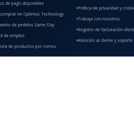
s de pago disponibles
Política de privacidad y cook
comprar en Optimus Technology
Trabaja con nosotros
iento de pedidos Same Day
Registro de facturación elect
tud de empleo
Atención al cliente y soporte
lista de productos por correo
Factura electrónica
Envíos en Colombia
Para empresas y personas
Cobertura según ciudad
timus Technology es una marca de TMC Móvil S.A.S.
L S.A.S.
– Todos los derechos reservados. Sitio web diseñado y