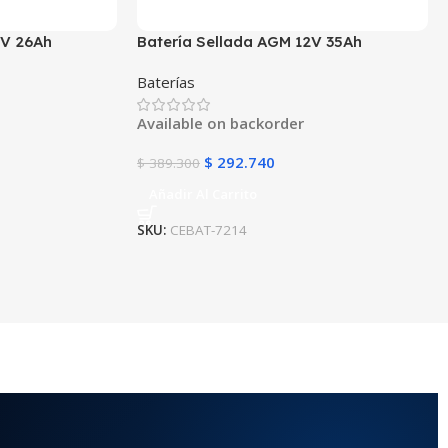
2V 26Ah
Batería Sellada AGM 12V 35Ah
ibre de
POWEST FL12350GS | 10 Años de Vida
Baterías
Respaldo |
Útil | UPS y Respaldo de Energía
Available on backorder
$
292.740
$
389.300
Añadir Al Carrito
SKU:
CEBAT-7214