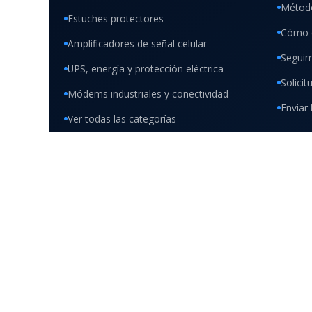
Método
Estuches protectores
Cómo 
Amplificadores de señal celular
Seguim
UPS, energía y protección eléctrica
Solici
Módems industriales y conectividad
Enviar 
Ver todas las categorías
Compra formal y segura
Canales comerciales verificados
© 2026
TMC Móvil S.A.S.
Todos los derechos reservados. Op
© 2026
TMC MÓVI