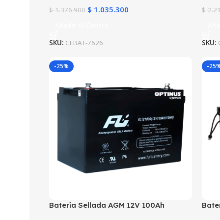
$
1.035.300
$
1.376.900
$
2.2
Añadir Al Carrito
Aña
SKU:
CEBAT-7626
SKU:
-25%
-25
Batería Sellada AGM 12V 100Ah
Bate
POWEST FL121000GS | 10 Años | Alta
POWE