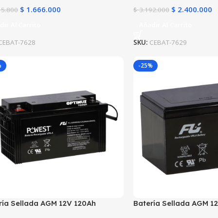
$
1.666.000
$
2.400.000
15.800
$
3.192.000
dir Al Carrito
Añadir Al Carrito
CEBAT-7628
SKU:
CEBAT-7629
%
-25%
ría Sellada AGM 12V 120Ah
Batería Sellada AGM 1
ST FL121200GS | 10 Años | Ultra
POWEST FL12120GS | L