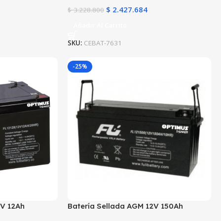
$
2.427.684
$
3.228.800
Añadir Al Carrito
SKU:
CEBAT-7631
-25%
2V 12Ah
Batería Sellada AGM 12V 150Ah
ibre de
POWEST FL121500GS | 10 Años | Ultra