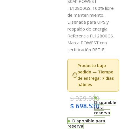
80Ah POWEST
FL12800GS. 100% libre
de mantenimiento.
Diseñada para UPS y
respaldo de energía.
Referencia FL12800GS.
Marca POWEST con
certificación RETIE.
Producto bajo
pedido — Tiempo
⏱️
de entrega: 7 días
hábiles
$
929.000
Disponible
$
698.530
para
reserva
Disponible para
reserva