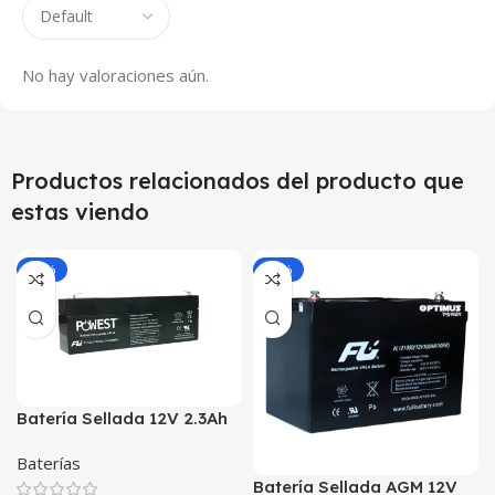
No hay valoraciones aún.
Productos relacionados del producto que
estas viendo
-25%
-25%
Batería Sellada 12V 2.3Ah
AGM FL1223GS | Fuli
Baterías
Battery | Para UPS y
Batería Sellada AGM 12V
Alarmas