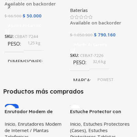
Available on backorder
100Ah POWEST
Baterías
FL121000GS | 10 Años |
$
50.000
$
66.500
Alta Capacidad | UPS y
Available on backorder
Respaldo
Añadir Al Carrito
$
790.160
$
1.050.900
SKU:
CEBAT-7244
1,25 kg
PESO
Añadir Al Carrito
SKU:
CEBAT-7226
DIMENSIONES
32,6 kg
PESO
66 × 34 × 178 cm
POWEST
MARCA
Productos más comprados
POWEST
MARCA
-20%
Enrutador Modem de
Estuche Protector con
Internet Huawei B311-521
Correa Desmontable
Inicio
,
Enrutadores Modem
Inicio
,
Estuches Protectores
Libre Todo Operador 4G
Tablet Samsung Galaxy
de Internet / Plantas
(Cases)
,
Estuches
LTE SIMCARD
Tab A8 10.5 2021 – 2022
Telefonicas
Protectores Tabletas