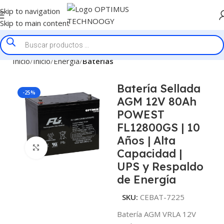
Skip to navigation
Skip to main content
Inicio
Inicio
Energía
Baterías
Batería Sellada
-25%
AGM 12V 80Ah
POWEST
FL12800GS | 10
Años | Alta
Click to enlarge
Capacidad |
UPS y Respaldo
de Energía
SKU:
CEBAT-7225
Batería AGM VRLA 12V