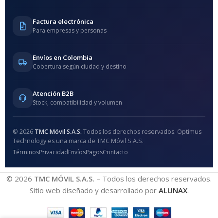
Factura electrónica
Para empresas y personas
Envíos en Colombia
Cobertura según ciudad y destino
Atención B2B
Stock, compatibilidad y volumen
© 2026
TMC Móvil S.A.S.
Todos los derechos reservados. Optimus
Technology es una marca de TMC Móvil S.A.S.
Términos
Privacidad
Envíos
Pagos
Contacto
© 2026
TMC MÓVIL S.A.S.
– Todos los derechos reservados.
Sitio web diseñado y desarrollado por
ALUNAX
.