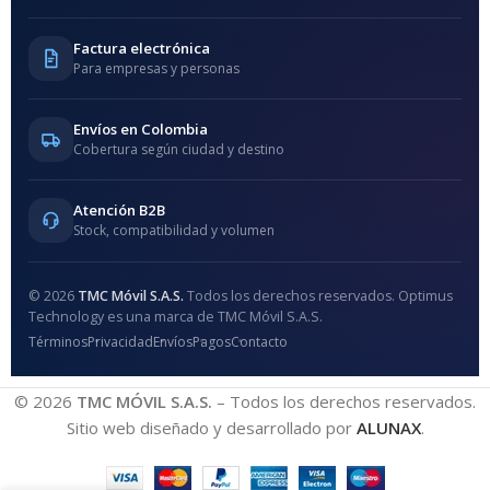
Factura electrónica
Para empresas y personas
Envíos en Colombia
Cobertura según ciudad y destino
Atención B2B
Stock, compatibilidad y volumen
© 2026
TMC Móvil S.A.S.
Todos los derechos reservados. Optimus
Technology es una marca de TMC Móvil S.A.S.
Términos
Privacidad
Envíos
Pagos
Contacto
© 2026
TMC MÓVIL S.A.S.
– Todos los derechos reservados.
Sitio web diseñado y desarrollado por
ALUNAX
.