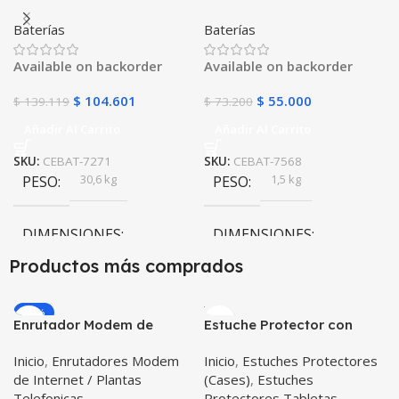
POWEST 12V 100Ah | AGM
AGM FL1240GS | Fuli
Baterías
Baterías
VRLA Ciclo Profundo |
Battery | Para UPS y
Libre de Mantenimiento |
Alarmas
Available on backorder
Available on backorder
Para Sistemas Solares y
UPS
$
104.601
$
55.000
$
139.119
$
73.200
Añadir Al Carrito
Añadir Al Carrito
SKU:
CEBAT-7271
SKU:
CEBAT-7568
30,6 kg
1,5 kg
PESO
PESO
DIMENSIONES
DIMENSIONES
Productos más comprados
33 × 17,2 × 21,5 cm
9,0 × 7,0 × 10,1 cm
-20%
Enrutador Modem de
Estuche Protector con
POWEST
POWEST
MARCA
MARCA
Internet Huawei B311-521
Correa Desmontable
Inicio
,
Enrutadores Modem
Inicio
,
Estuches Protectores
Libre Todo Operador 4G
Tablet Samsung Galaxy
de Internet / Plantas
(Cases)
,
Estuches
LTE SIMCARD
Tab A8 10.5 2021 – 2022
Telefonicas
Protectores Tabletas