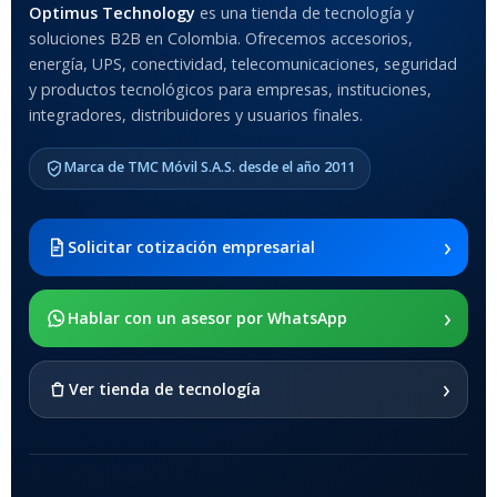
Optimus Technology
es una tienda de tecnología y
soluciones B2B en Colombia. Ofrecemos accesorios,
Anti-Shock
energía, UPS, conectividad, telecomunicaciones, seguridad
y productos tecnológicos para empresas, instituciones,
integradores, distribuidores y usuarios finales.
MODELO DE TABLETS
COMPATIBLES
Marca de TMC Móvil S.A.S. desde el año 2011
Samsung Galaxy Tab A8 10.5
2021 SM-x200 / Samsung
Galaxy Tab A8 10.5 2021 SM-
›
Solicitar cotización empresarial
x205
›
SOPORTE DE APOYO
Hablar con un asesor por WhatsApp
SI
›
Ver tienda de tecnología