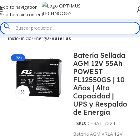
Skip to navigation
Skip to main content
Inicio
Inicio
Energía
Baterías
Batería Sellada
-25%
AGM 12V 55Ah
POWEST
FL12550GS | 10
Años | Alta
Click to enlarge
Capacidad |
UPS y Respaldo
de Energía
SKU:
CEBAT-7224
Batería AGM VRLA 12V