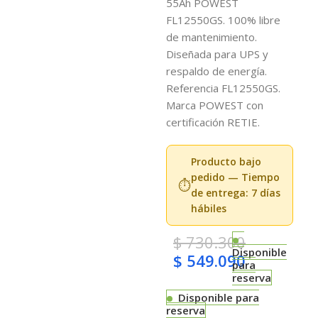
55Ah POWEST
FL12550GS. 100% libre
de mantenimiento.
Diseñada para UPS y
respaldo de energía.
Referencia FL12550GS.
Marca POWEST con
certificación RETIE.
Producto bajo
pedido — Tiempo
⏱️
de entrega: 7 días
hábiles
$
730.300
Disponible
$
549.090
para
reserva
Disponible para
reserva