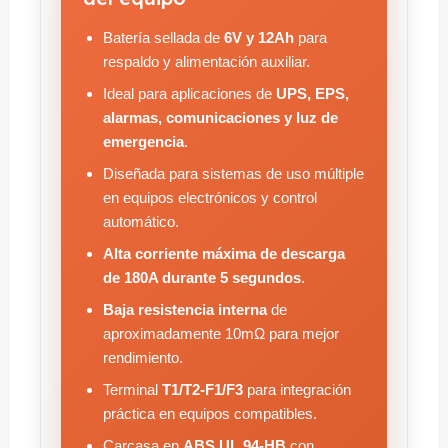
Batería sellada de
6V y 12Ah
para
respaldo y alimentación auxiliar.
Ideal para aplicaciones de
UPS, EPS,
alarmas, comunicaciones y luz de
emergencia
.
Diseñada para sistemas de uso múltiple
en equipos electrónicos y control
automático.
Alta corriente máxima de descarga
de 180A durante 5 segundos
.
Baja resistencia interna
de
aproximadamente 10mΩ para mejor
rendimiento.
Terminal
T1/T2-F1/F3
para integración
práctica en equipos compatibles.
Carcasa en
ABS UL 94-HB
con