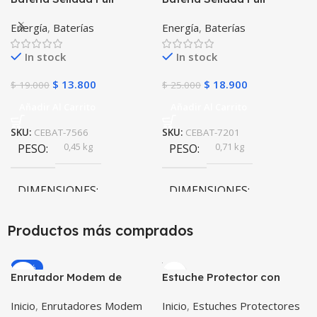
Battery de 4V-4AH
Battery de 6V-4AH
Energía
,
Baterías
Energía
,
Baterías
FL440GS POWEST
FL640GS POWEST
In stock
In stock
$
13.800
$
18.900
$
19.000
$
25.000
Añadir Al Carrito
Añadir Al Carrito
SKU:
CEBAT-7566
SKU:
CEBAT-7201
0,45 kg
0,71 kg
PESO
PESO
DIMENSIONES
DIMENSIONES
5,2 × 4,8 × 10 cm
7 × 4,7 × 10,7 cm
Productos más comprados
-20%
Enrutador Modem de
Estuche Protector con
Internet Huawei B311-521
Correa Desmontable
Inicio
,
Enrutadores Modem
Inicio
,
Estuches Protectores
Libre Todo Operador 4G
Tablet Samsung Galaxy