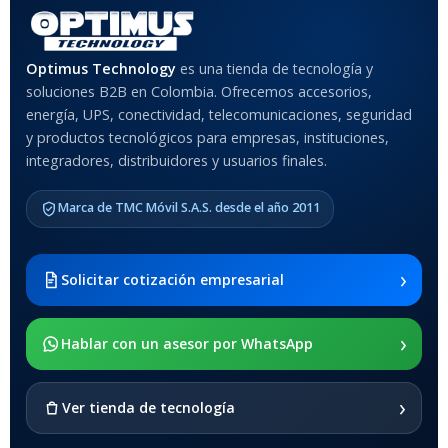
MATERIAL DEL CASE
Optimus Technology
es una tienda de tecnología y
Anti-Shock
soluciones B2B en Colombia. Ofrecemos accesorios,
energía, UPS, conectividad, telecomunicaciones, seguridad
MODELO DE TABLETS
y productos tecnológicos para empresas, instituciones,
COMPATIBLES
integradores, distribuidores y usuarios finales.
Samsung Galaxy Tab A8 10.5
Marca de TMC Móvil S.A.S. desde el año 2011
2021 SM-x200 / Samsung
Galaxy Tab A8 10.5 2021 SM-
x205
›
Solicitar cotización empresarial
SOPORTE DE APOYO
›
Hablar con un asesor por WhatsApp
SI
›
Ver tienda de tecnología