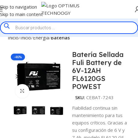
Skip to navigation
Skip to main content
Inicio
Inicio
Energía
Baterías
Batería Sellada
-46%
Fuli Battery de
6V-12AH
FL6120GS
POWEST
Click to enlarge
SKU:
CEBAT-7243
Fiabilidad continua sin
mantenimiento para tus
equipos críticos. Gracias a
su configuración de 6 V y
7 Ah, modelo FL6120 GS