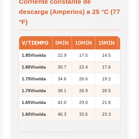
Corriente constante de
descarga (Amperios) a 25 °C (77
°F)
V/TIEMPO
5MIN
10MIN
15MIN
20MIN
1.85V/celda
22.9
17.5
14.5
12.6
1.80V/celda
30.7
22.4
17.6
14.9
1.75V/celda
34.6
26.6
19.2
16.0
1.70V/celda
38.1
26.9
20.5
16.8
1.65V/celda
42.0
29.0
21.8
17.8
1.60V/celda
46.3
33.5
23.3
19.0