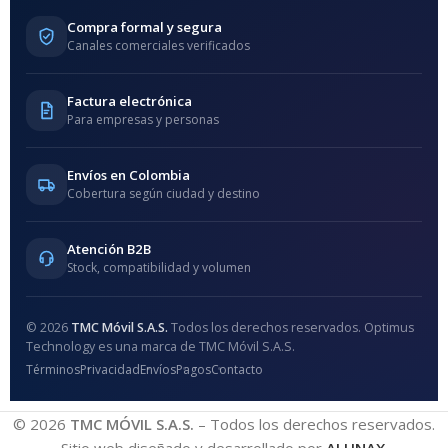
Compra formal y segura
Canales comerciales verificados
Factura electrónica
Para empresas y personas
Envíos en Colombia
Cobertura según ciudad y destino
Atención B2B
Stock, compatibilidad y volumen
© 2026
TMC Móvil S.A.S.
Todos los derechos reservados. Optimus
Technology es una marca de TMC Móvil S.A.S.
Términos
Privacidad
Envíos
Pagos
Contacto
© 2026
TMC MÓVIL S.A.S.
– Todos los derechos reservados.
Sitio web diseñado y desarrollado por
ALUNAX
.