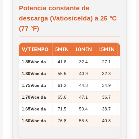
Potencia constante de
descarga (Vatios/celda) a 25 °C
(77 °F)
V/TIEMPO
5MIN
10MIN
15MIN
20MIN
1.85V/celda
41.8
32.4
27.1
23.7
1.80V/celda
55.5
40.9
32.3
27.6
1.75V/celda
61.2
44.3
34.9
29.4
1.70V/celda
65.6
47.1
36.7
30.7
1.65V/celda
71.5
50.4
38.7
32.3
1.60V/celda
76.8
55.5
40.8
34.1