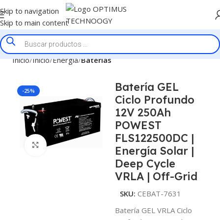
Skip to navigation
Skip to main content
Inicio
Inicio
Energía
Baterías
Batería GEL
-25%
Ciclo Profundo
12V 250Ah
POWEST
FLS122500DC |
Click to enlarge
Energía Solar |
Deep Cycle
VRLA | Off-Grid
SKU:
CEBAT-7631
Batería GEL VRLA Ciclo