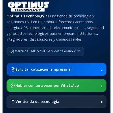
MATERIAL DEL CASE
Optimus Technology
es una tienda de tecnología y
soluciones B2B en Colombia. Ofrecemos accesorios,
Anti-Shock
energía, UPS, conectividad, telecomunicaciones, seguridad
y productos tecnológicos para empresas, instituciones,
integradores, distribuidores y usuarios finales.
MODELO DE TABLETS
COMPATIBLES
Marca de TMC Móvil S.A.S. desde el año 2011
Samsung Galaxy Tab A8 10.5
2021 SM-x200 / Samsung
Galaxy Tab A8 10.5 2021 SM-
›
Solicitar cotización empresarial
x205
›
SOPORTE DE APOYO
Hablar con un asesor por WhatsApp
SI
›
Ver tienda de tecnología