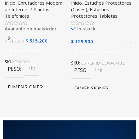
Inicio
,
Enrutadores Modem
Inicio
,
Estuches Protectores
Libre Todo Operador 4G
Tablet Samsung Galaxy
de Internet / Plantas
(Cases)
,
Estuches
LTE SIMCARD
Tab A8 10.5 2021 – 2022
Telefonicas
Protectores Tabletas
SM-x200 SM-x205 Anti
golpes con soporte
Available on backorder
In stock
$
515.200
$
645.300
$
129.900
Añadir Al Carrito
Seleccionar Opciones
SKU:
389090
SKU:
EST-CRRD-GLX-A8-10.5
1 kg
PESO
1 kg
PESO
DIMENSIONES
DIMENSIONES
20 × 20 × 20 cm
20 × 20 × 20 cm
COLOR
Rojo
,
Negro
,
Azul
,
Rosa