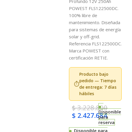
Profundo 12V 250Ah
POWEST FLS122500DC.
100% libre de
mantenimiento. Diseñada
para sistemas de energía
solar y off-grid.
Referencia FLS122500DC.
Marca POWEST con
certificación RETIE.
Producto bajo
pedido — Tiempo
⏱️
de entrega: 7 días
hábiles
$
3.228.800
Disponible
$
2.427.684
para
reserva
Disponible para