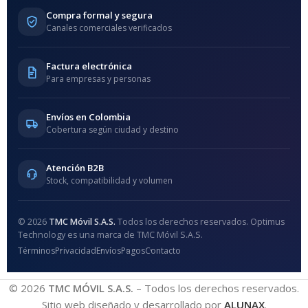
Compra formal y segura
Canales comerciales verificados
Factura electrónica
Para empresas y personas
Envíos en Colombia
Cobertura según ciudad y destino
Atención B2B
Stock, compatibilidad y volumen
© 2026
TMC Móvil S.A.S.
Todos los derechos reservados. Optimus
Technology es una marca de TMC Móvil S.A.S.
Términos
Privacidad
Envíos
Pagos
Contacto
© 2026
TMC MÓVIL S.A.S.
– Todos los derechos reservados.
Sitio web diseñado y desarrollado por
ALUNAX
.