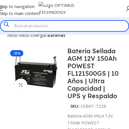
Skip to navigation
Skip to main content
Inicio
Inicio
Energía
Baterías
Batería Sellada
-25%
AGM 12V 150Ah
POWEST
FL121500GS | 10
Años | Ultra
Click to enlarge
Capacidad |
UPS y Respaldo
SKU:
CEBAT-7228
Batería AGM VRLA 12V
150Ah POWEST