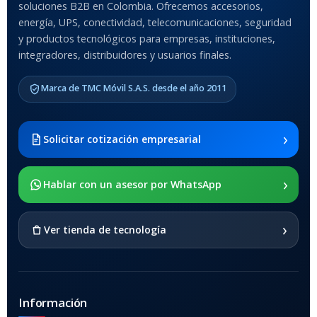
soluciones B2B en Colombia. Ofrecemos accesorios,
Anti-Shock
energía, UPS, conectividad, telecomunicaciones, seguridad
y productos tecnológicos para empresas, instituciones,
integradores, distribuidores y usuarios finales.
MODELO DE TABLETS
COMPATIBLES
Marca de TMC Móvil S.A.S. desde el año 2011
Samsung Galaxy Tab A8 10.5
2021 SM-x200 / Samsung
Galaxy Tab A8 10.5 2021 SM-
›
Solicitar cotización empresarial
x205
›
SOPORTE DE APOYO
Hablar con un asesor por WhatsApp
SI
›
Ver tienda de tecnología
Información