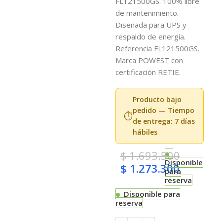
FL121500GS. 100% libre
de mantenimiento.
Diseñada para UPS y
respaldo de energía.
Referencia FL121500GS.
Marca POWEST con
certificación RETIE.
Producto bajo
pedido — Tiempo
⏱️
de entrega: 7 días
hábiles
$
1.693.500
Disponible
$
1.273.300
para
reserva
Disponible para
reserva