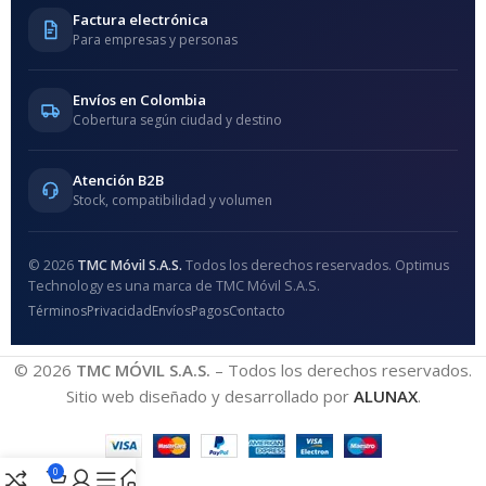
Factura electrónica
Para empresas y personas
Envíos en Colombia
Cobertura según ciudad y destino
Atención B2B
Stock, compatibilidad y volumen
© 2026
TMC Móvil S.A.S.
Todos los derechos reservados. Optimus
Technology es una marca de TMC Móvil S.A.S.
Términos
Privacidad
Envíos
Pagos
Contacto
© 2026
TMC MÓVIL S.A.S.
– Todos los derechos reservados.
Sitio web diseñado y desarrollado por
ALUNAX
.
0