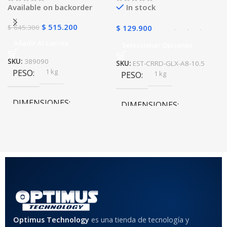
Available on backorder
In stock
$
515.200
$
645.300
$
129.900
Añadir Al Carrito
Seleccionar Opciones
SKU:
389090
SKU:
EST-CRRD-GLX-A8-10.5
1 kg
PESO
1 kg
PESO
DIMENSIONES
DIMENSIONES
20 × 20 × 20 cm
20 × 20 × 20 cm
COLOR
Rojo
,
Negro
,
Azul
,
Rosa
MATERIAL DEL CASE
Optimus Technology
es una tienda de tecnología y