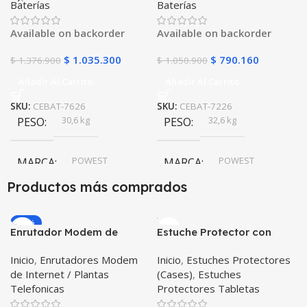
Baterías
Baterías
FLS121000DC | Energía
FL121000GS | 10 Años |
Solar | Deep Cycle VRLA |
Alta Capacidad | UPS y
Available on backorder
Available on backorder
Off-Grid
Respaldo
$
1.035.300
$
790.160
$
1.376.900
$
1.050.900
Añadir Al Carrito
Añadir Al Carrito
SKU:
CEBAT-7626
SKU:
CEBAT-7226
30,6 kg
32,6 kg
PESO
PESO
POWEST
POWEST
MARCA
MARCA
Productos más comprados
-20%
Enrutador Modem de
Estuche Protector con
Internet Huawei B311-521
Correa Desmontable
Inicio
,
Enrutadores Modem
Inicio
,
Estuches Protectores
Libre Todo Operador 4G
Tablet Samsung Galaxy
de Internet / Plantas
(Cases)
,
Estuches
LTE SIMCARD
Tab A8 10.5 2021 – 2022
Telefonicas
Protectores Tabletas
SM-x200 SM-x205 Anti
golpes con soporte