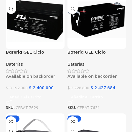
Batería GEL Ciclo
Batería GEL Ciclo
Profundo 12V 200Ah
Profundo 12V 250Ah
Baterías
Baterías
POWEST FLS122000DC |
POWEST FLS122500DC |
Energía Solar | Deep Cycle
Energía Solar | Deep Cycle
Available on backorder
Available on backorder
VRLA | Off-Grid
VRLA | Off-Grid
$
2.400.000
$
2.427.684
$
3.192.000
$
3.228.800
Añadir Al Carrito
Añadir Al Carrito
SKU:
CEBAT-7629
SKU:
CEBAT-7631
-25%
-25%