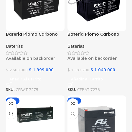
Batería Plomo Carbono
Batería Plomo Carbono
POWEST 12V 200Ah | AGM
POWEST 12V 250Ah | AGM
Baterías
Baterías
VRLA | Alta Capacidad de
VRLA | Máxima Capacidad
Descarga | Para Grandes
| Ciclo Profundo para
Available on backorder
Available on backorder
Instalaciones Solares
Grandes Proyectos
$
1.999.000
$
1.040.000
$
2.500.000
$
1.383.200
Añadir Al Carrito
Añadir Al Carrito
SKU:
CEBAT-7275
SKU:
CEBAT-7276
-25%
-25%