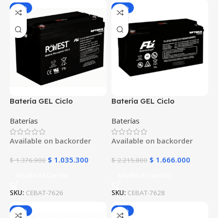
-25%
-25%
Batería GEL Ciclo
Batería GEL Ciclo
Profundo 12V 100Ah
Profundo 12V 150Ah
Baterías
Baterías
POWEST FLS121000DC |
POWEST FLS121500DC |
Energía Solar | Deep Cycle
Energía Solar | Deep Cycle
Available on backorder
Available on backorder
VRLA | Off-Grid
VRLA | Off-Grid
$
1.035.300
$
1.666.000
$
1.376.900
$
2.215.800
Añadir Al Carrito
Añadir Al Carrito
SKU:
CEBAT-7626
SKU:
CEBAT-7628
-25%
-25%