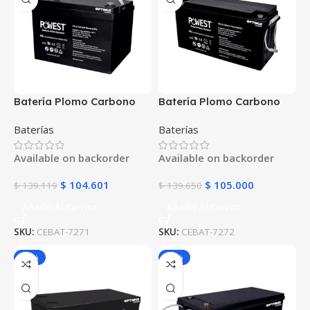
Batería Plomo Carbono
Batería Plomo Carbono
POWEST 12V 100Ah | AGM
POWEST 12V 150Ah | AGM
Baterías
Baterías
VRLA Ciclo Profundo |
VRLA Ciclo Profundo |
Libre de Mantenimiento |
Libre de Mantenimiento |
Available on backorder
Available on backorder
Para Sistemas Solares y
Para UPS y Energía Solar
UPS
$
104.601
$
105.000
$
139.119
$
139.650
Añadir Al Carrito
Añadir Al Carrito
SKU:
CEBAT-7271
SKU:
CEBAT-7272
-20%
-25%