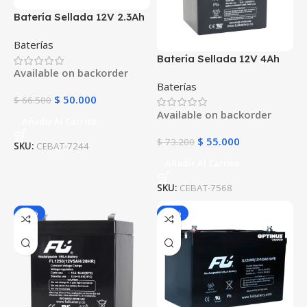
Batería Sellada 12V 2.3Ah
AGM FL1223GS | Fuli
Baterías
Battery | Para UPS y
Batería Sellada 12V 4Ah
Alarmas
Available on backorder
AGM FL1240GS | Fuli
Baterías
Battery | Para UPS y
$
50.000
$
66.500
Alarmas
Available on backorder
Añadir Al Carrito
$
55.000
$
73.200
SKU:
CEBAT-7244
Añadir Al Carrito
SKU:
CEBAT-7568
-25%
-25%