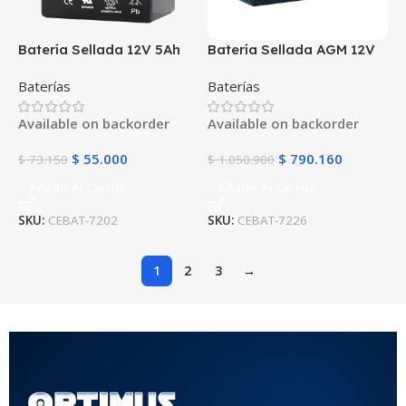
Batería Sellada 12V 5Ah
Batería Sellada AGM 12V
AGM FL1250GS | Fuli
100Ah POWEST
Baterías
Baterías
Battery | Para UPS y
FL121000GS | 10 Años |
Alarmas
Alta Capacidad | UPS y
Available on backorder
Available on backorder
Respaldo
$
55.000
$
790.160
$
73.150
$
1.050.900
Añadir Al Carrito
Añadir Al Carrito
SKU:
CEBAT-7202
SKU:
CEBAT-7226
1
2
3
→