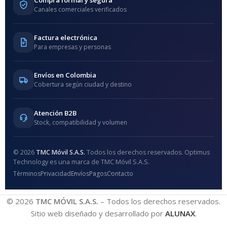
Compra formal y segura
Canales comerciales verificados
Factura electrónica
Para empresas y personas
Envíos en Colombia
Cobertura según ciudad y destino
Atención B2B
Stock, compatibilidad y volumen
© 2026
TMC Móvil S.A.S.
Todos los derechos reservados. Optimus
Technology es una marca de TMC Móvil S.A.S.
Términos
Privacidad
Envíos
Pagos
Contacto
© 2026
TMC MÓVIL S.A.S.
– Todos los derechos reservados.
Sitio web diseñado y desarrollado por
ALUNAX
.