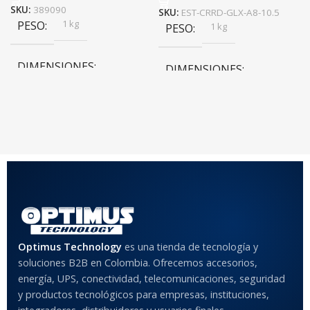
SKU:
389090
SKU:
EST-CRRD-GLX-A8-10.5
1 kg
PESO
1 kg
PESO
DIMENSIONES
DIMENSIONES
20 × 20 × 20 cm
20 × 20 × 20 cm
COLOR
Rojo
,
Negro
,
Azul
,
Rosa
MATERIAL DEL CASE
Optimus Technology
es una tienda de tecnología y
Anti-Shock
soluciones B2B en Colombia. Ofrecemos accesorios,
energía, UPS, conectividad, telecomunicaciones, seguridad
MODELO DE TABLETS
y productos tecnológicos para empresas, instituciones,
COMPATIBLES