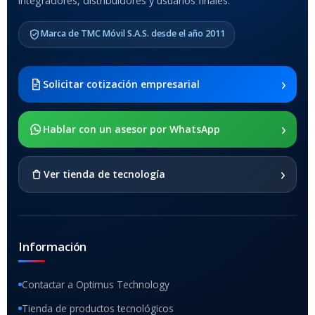
integradores, distribuidores y usuarios finales.
Samsung Galaxy Tab A8 10.5
Marca de TMC Móvil S.A.S. desde el año 2011
2021 SM-x200 / Samsung
Galaxy Tab A8 10.5 2021 SM-
x205
›
Solicitar cotización empresarial
SOPORTE DE APOYO
›
Hablar con un asesor por WhatsApp
SI
›
Ver tienda de tecnología
Información
Contactar a Optimus Technology
Tienda de productos tecnológicos