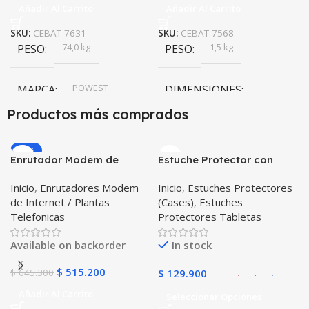
Añadir Al Carrito
Añadir Al Carrito
SKU:
CEBAT-7631
SKU:
CEBAT-7568
74,0 kg
1,5 kg
PESO
PESO
POWEST
MARCA
DIMENSIONES
Productos más comprados
9,0 × 7,0 × 10,1 cm
-20%
Enrutador Modem de
Estuche Protector con
POWEST
MARCA
Internet Huawei B311-521
Correa Desmontable
Inicio
,
Enrutadores Modem
Inicio
,
Estuches Protectores
Libre Todo Operador 4G
Tablet Samsung Galaxy
de Internet / Plantas
(Cases)
,
Estuches
LTE SIMCARD
Tab A8 10.5 2021 – 2022
Telefonicas
Protectores Tabletas
SM-x200 SM-x205 Anti
golpes con soporte
Available on backorder
In stock
$
515.200
$
645.300
$
129.900
Añadir Al Carrito
Seleccionar Opciones