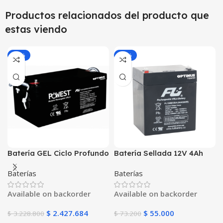
Productos relacionados del producto que
estas viendo
-25%
-25%
Batería GEL Ciclo Profundo
Batería Sellada 12V 4Ah
12V 250Ah POWEST
AGM FL1240GS | Fuli
Baterías
Baterías
FLS122500DC | Energía
Battery | Para UPS y
Solar | Deep Cycle VRLA |
Alarmas
Available on backorder
Available on backorder
Off-Grid
$
2.427.684
$
55.000
$
3.228.800
$
73.200