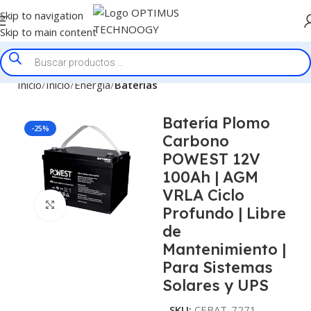
Skip to navigation
Skip to main content
Inicio
Inicio
Energía
Baterías
Batería Plomo
-25%
Carbono
POWEST 12V
100Ah | AGM
VRLA Ciclo
Click to enlarge
Profundo | Libre
de
Mantenimiento |
Para Sistemas
Solares y UPS
SKU:
CEBAT-7271