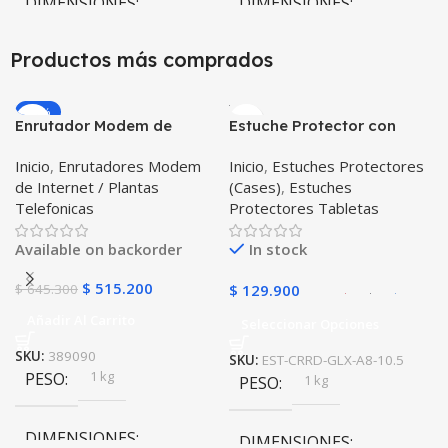
DIMENSIONES
DIMENSIONES
10 × 10 × 10 cm
10 × 10 × 10 cm
Productos más comprados
-20%
Enrutador Modem de
Estuche Protector con
Internet Huawei B311-521
Correa Desmontable
Inicio
,
Enrutadores Modem
Inicio
,
Estuches Protectores
Libre Todo Operador 4G
Tablet Samsung Galaxy
de Internet / Plantas
(Cases)
,
Estuches
LTE SIMCARD
Tab A8 10.5 2021 – 2022
Telefonicas
Protectores Tabletas
SM-x200 SM-x205 Anti
golpes con soporte
Available on backorder
In stock
$
515.200
$
645.300
$
129.900
Añadir Al Carrito
Seleccionar Opciones
SKU:
389090
SKU:
EST-CRRD-GLX-A8-10.5
1 kg
PESO
1 kg
PESO
DIMENSIONES
DIMENSIONES