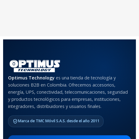
20 × 20 × 20 cm
20 × 20 × 20 cm
COLOR
Rojo
,
Negro
,
Azul
,
Rosa
MATERIAL DEL CASE
Optimus Technology
es una tienda de tecnología y
Anti-Shock
soluciones B2B en Colombia. Ofrecemos accesorios,
energía, UPS, conectividad, telecomunicaciones, seguridad
MODELO DE TABLETS
y productos tecnológicos para empresas, instituciones,
COMPATIBLES
integradores, distribuidores y usuarios finales.
Samsung Galaxy Tab A8 10.5
Marca de TMC Móvil S.A.S. desde el año 2011
2021 SM-x200 / Samsung
Galaxy Tab A8 10.5 2021 SM-
x205