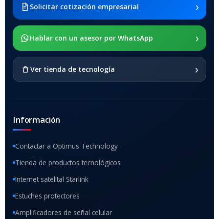
›
Solicitar cotización empresarial
SOPORTE DE APOYO
›
Hablar con un asesor por WhatsApp
SI
›
Ver tienda de tecnología
Información
Contactar a Optimus Technology
Tienda de productos tecnológicos
Internet satelital Starlink
Estuches protectores
Amplificadores de señal celular