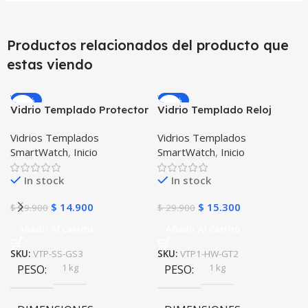
Productos relacionados del producto que
estas viendo
-25%
-49%
Vidrio Templado Protector
Vidrio Templado Reloj
para Reloj Inteligente
Inteligente Smartwatch
Vidrios Templados
Vidrios Templados
Smartwatch Samsung
Huawei Gt2 46mm
SmartWatch
,
Inicio
SmartWatch
,
Inicio
Gear S3 Frontier
In stock
In stock
$
14.900
$
15.300
$
19.900
$
29.900
Añadir Al Carrito
Añadir Al Carrito
SKU:
VTP-SS-GS3
SKU:
VTP1-HW-GT2
1 kg
1 kg
PESO
PESO