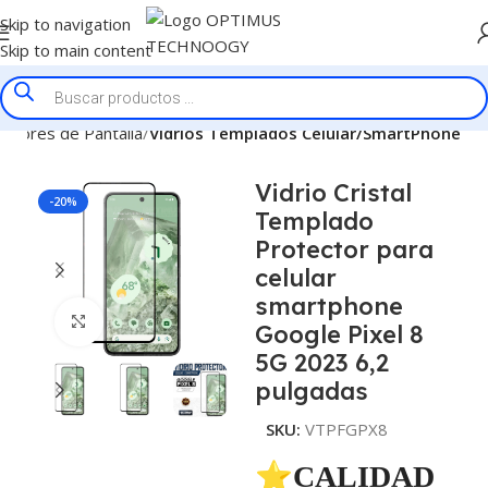
Skip to navigation
Skip to main content
ectores de Pantalla
Vidrios Templados Celular/SmartPhone
Vidrio Cristal
-20%
Templado
Protector para
celular
smartphone
Click to enlarge
Google Pixel 8
5G 2023 6,2
pulgadas
SKU:
VTPFGPX8
⭐CALIDAD