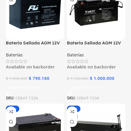
Batería Sellada AGM 12V
Batería Sellada AGM 12V
100Ah POWEST
120Ah POWEST
Baterías
Baterías
FL121000GS | 10 Años |
FL121200GS | 10 Años |
Alta Capacidad | UPS y
Ultra Capacidad | UPS y
Available on backorder
Available on backorder
Respaldo
Respaldo de Energía
$
790.160
$
1.000.000
$
1.050.900
$
1.330.000
Añadir Al Carrito
Añadir Al Carrito
SKU:
CEBAT-7226
SKU:
CEBAT-7234
-25%
-25%