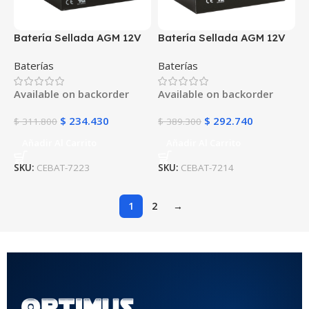
Batería Sellada AGM 12V
Batería Sellada AGM 12V
26Ah POWEST FL12260GS
35Ah POWEST FL12350GS
Baterías
Baterías
| Libre de Mantenimiento |
| 10 Años de Vida Útil |
UPS y Respaldo |
UPS y Respaldo de
Available on backorder
Available on backorder
Tecnología VRLA
Energía
$
234.430
$
292.740
$
311.800
$
389.300
Añadir Al Carrito
Añadir Al Carrito
SKU:
CEBAT-7223
SKU:
CEBAT-7214
1
2
→