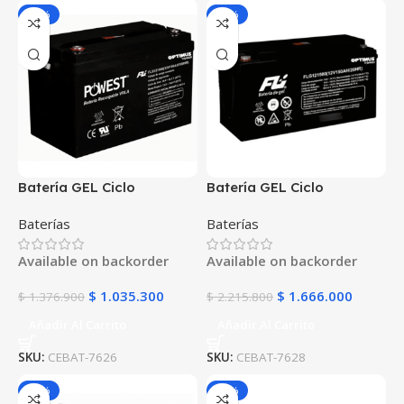
-25%
-25%
Batería GEL Ciclo
Batería GEL Ciclo
Profundo 12V 100Ah
Profundo 12V 150Ah
Baterías
Baterías
POWEST FLS121000DC |
POWEST FLS121500DC |
Energía Solar | Deep Cycle
Energía Solar | Deep Cycle
Available on backorder
Available on backorder
VRLA | Off-Grid
VRLA | Off-Grid
$
1.035.300
$
1.666.000
$
1.376.900
$
2.215.800
Añadir Al Carrito
Añadir Al Carrito
SKU:
CEBAT-7626
SKU:
CEBAT-7628
-25%
-25%