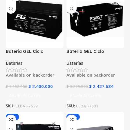
Batería GEL Ciclo
Batería GEL Ciclo
Profundo 12V 200Ah
Profundo 12V 250Ah
Baterías
Baterías
POWEST FLS122000DC |
POWEST FLS122500DC |
Energía Solar | Deep Cycle
Energía Solar | Deep Cycle
Available on backorder
Available on backorder
VRLA | Off-Grid
VRLA | Off-Grid
$
2.400.000
$
2.427.684
$
3.192.000
$
3.228.800
Añadir Al Carrito
Añadir Al Carrito
SKU:
CEBAT-7629
SKU:
CEBAT-7631
-25%
-25%