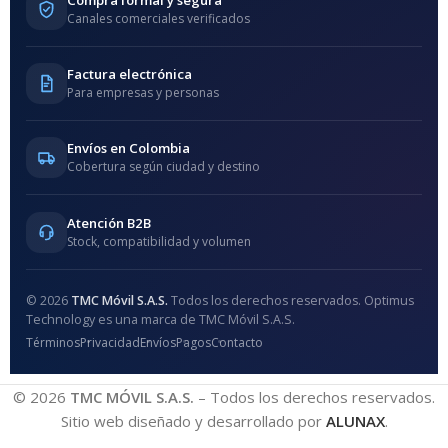
Compra formal y segura
Canales comerciales verificados
Factura electrónica
Para empresas y personas
Envíos en Colombia
Cobertura según ciudad y destino
Atención B2B
Stock, compatibilidad y volumen
© 2026
TMC Móvil S.A.S.
Todos los derechos reservados. Optimus
Technology es una marca de TMC Móvil S.A.S.
Términos
Privacidad
Envíos
Pagos
Contacto
© 2026
TMC MÓVIL S.A.S.
– Todos los derechos reservados.
Sitio web diseñado y desarrollado por
ALUNAX
.