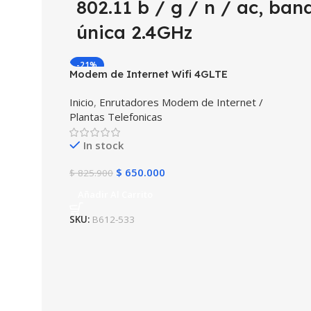
802.11 b / g / n / ac, ban
única 2.4GHz
-21%
Modem de Internet Wifi 4GLTE
SIMCARD Enrutador HUAWEI B612-533
Inicio
,
Enrutadores Modem de Internet /
(Compatible 4.5G) 4 Puertos Ethernet
Plantas Telefonicas
Gigabit
In stock
$
650.000
$
825.900
Añadir Al Carrito
SKU:
B612-533