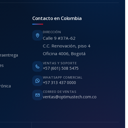
Contacto en Colombia
DIRECCIÓN
Calle 9 #37A-62
C.C. Renovación, piso 4
Oficina 4006, Bogotá
traentrega
VENTAS Y SOPORTE
ies
+57 (601) 508 5475
WHATSAPP COMERCIAL
+57 313 437 0000
rónica
CORREO DE VENTAS
ventas@optimustech.com.co