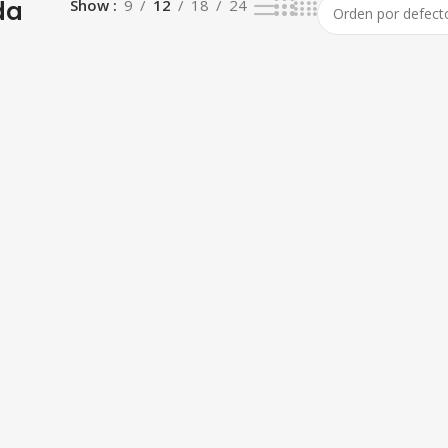
da
Show
9
12
18
24