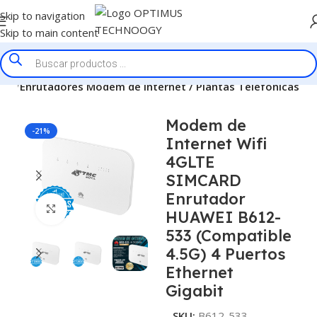
Skip to navigation
Skip to main content
icio
Enrutadores Modem de Internet / Plantas Telefonicas
Modem de
-21%
Internet Wifi
4GLTE
SIMCARD
Enrutador
Click to enlarge
HUAWEI B612-
533 (Compatible
4.5G) 4 Puertos
Ethernet
Gigabit
SKU:
B612-533