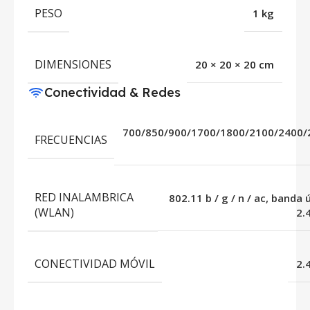
PESO
1 kg
DIMENSIONES
20 × 20 × 20 cm
Conectividad & Redes
700/850/900/1700/1800/2100/2400/
FRECUENCIAS
RED INALAMBRICA
802.11 b / g / n / ac, banda 
(WLAN)
2.
CONECTIVIDAD MÓVIL
2.