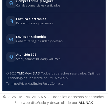
Compra formal y segura
Canales comerciales verificados
Factura electrónica
Para empresas y personas
Envíos en Colombia
Cobertura según ciudad y destino
Atención B2B
Stock, compatibilidad y volumen
© 2026
TMC Móvil S.A.S.
Todos los derechos reservados. Optimus
Technology es una marca de TMC Móvil S.A.S.
Términos
Privacidad
Envíos
Pagos
Contacto
© 2026
TMC MÓVIL S.A.S.
– Todos los derechos reservados.
Sitio web diseñado y desarrollado por
ALUNAX
.