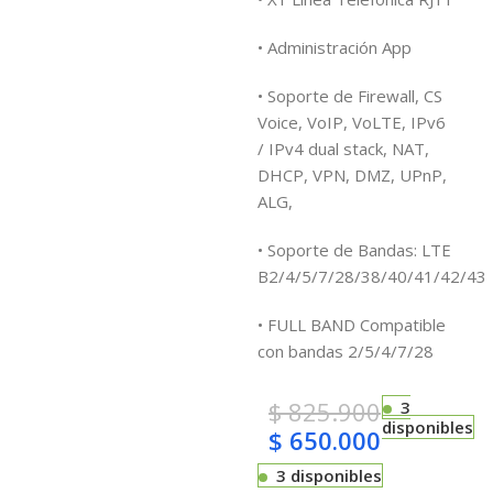
• Administración App
• Soporte de Firewall, CS
Voice, VoIP, VoLTE, IPv6
/ IPv4 dual stack, NAT,
DHCP, VPN, DMZ, UPnP,
ALG,
• Soporte de Bandas: LTE
B2/4/5/7/28/38/40/41/42/43
• FULL BAND
Compatible
con bandas 2/5/4/7/28
$
825.900
3
disponibles
$
650.000
3 disponibles