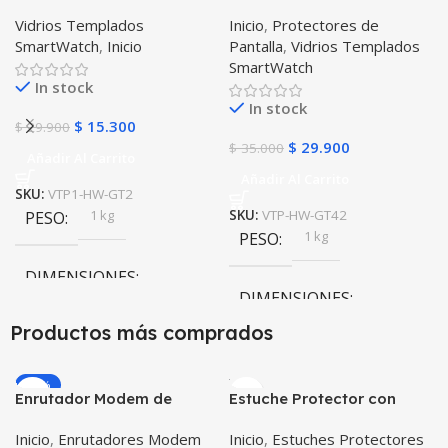
Inteligente Smartwatch
Smartwatch Huawei Gt
Vidrios Templados
Inicio
,
Protectores de
Huawei Gt2 46mm
42mm X2 Unidades
SmartWatch
,
Inicio
Pantalla
,
Vidrios Templados
SmartWatch
In stock
In stock
$
15.300
$
29.900
$
29.900
$
35.000
Añadir Al Carrito
Añadir Al Carrito
SKU:
VTP1-HW-GT2
1 kg
PESO
SKU:
VTP-HW-GT42
1 kg
PESO
DIMENSIONES
DIMENSIONES
10 × 10 × 10 cm
Productos más comprados
10 × 10 × 10 cm
-20%
Enrutador Modem de
Estuche Protector con
Internet Huawei B311-521
Correa Desmontable
Inicio
,
Enrutadores Modem
Inicio
,
Estuches Protectores
Libre Todo Operador 4G
Tablet Samsung Galaxy