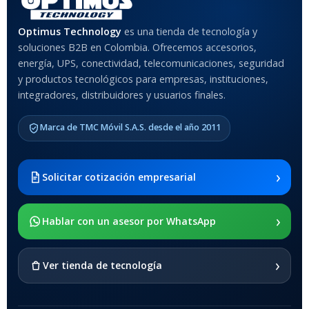
MATERIAL DEL CASE
Optimus Technology
es una tienda de tecnología y
soluciones B2B en Colombia. Ofrecemos accesorios,
Anti-Shock
energía, UPS, conectividad, telecomunicaciones, seguridad
y productos tecnológicos para empresas, instituciones,
integradores, distribuidores y usuarios finales.
MODELO DE TABLETS
COMPATIBLES
Marca de TMC Móvil S.A.S. desde el año 2011
Samsung Galaxy Tab A8 10.5
2021 SM-x200 / Samsung
Galaxy Tab A8 10.5 2021 SM-
›
Solicitar cotización empresarial
x205
›
SOPORTE DE APOYO
Hablar con un asesor por WhatsApp
SI
›
Ver tienda de tecnología