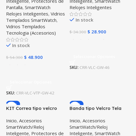
Inteligente
,
Protectores de
Inteligente
,
SmartWatch
Galaxy Watch 42mm
Pantalla
,
SmartWatch
Relojes Inteligentes
Relojes Inteligentes
,
Vidrios
In stock
Templados SmartWatch
,
Vidrios Templados
$
28.900
$
34.300
Tecnologia (Accesorios)
In stock
Seleccionar Opciones
$
48.900
$
54.300
SKU:
CRR-VLC-GW-46
Seleccionar Opciones
SKU:
CRR-VLC-VTP-GW-42
-10%
-16%
KIT Correa tipo velcro
Banda tipo Velcro Tela
tela suave y Vidrio
suave para Reloj
Inicio
,
Accesorios
Inicio
,
Accesorios
templado Reloj
Smartwatch Samsung
SmartWatch/Reloj
SmartWatch/Reloj
Smartwatch Samsung
Galaxy Active 44mm
Inteligente
,
Protectores de
Inteligente
,
SmartWatch
Galaxy Watch 46mm