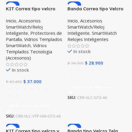
-13%
-16%
KIT Correa tipo velcro
Banda Correa tipo Velcro
tela suave y Vidrio
Tela Suave para Huawei
Inicio
,
Accesorios
Inicio
,
Accesorios
templado Reloj
GT 2 46mm
SmartWatch/Reloj
SmartWatch/Reloj
Smartwatch Huawei GT2
Inteligente
,
Protectores de
Inteligente
,
SmartWatch
46mm
Pantalla
,
Vidrios Templados
Relojes Inteligentes
SmartWatch
,
Vidrios
In stock
Templados Tecnologia
(Accesorios)
$
28.900
$
34.300
In stock
$
37.000
$
42.400
Seleccionar Opciones
SKU:
CRR-VLC-GT2-46
Seleccionar Opciones
SKU:
CRR-VLC-VTP-HW-GT2-46
-10%
-16%
KIT Correa tipo velcro y
Banda tipo Velcro Tela