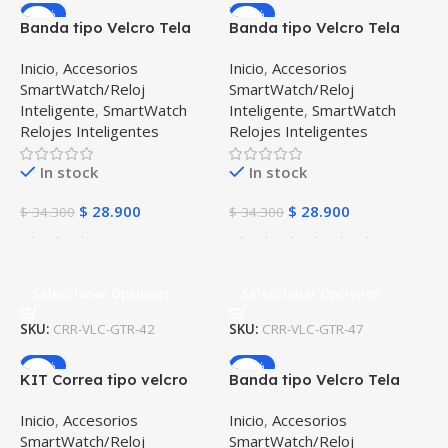
-16%
-16%
Banda tipo Velcro Tela
Banda tipo Velcro Tela
suave para Reloj
suave para Reloj
Inicio
,
Accesorios
Inicio
,
Accesorios
Smartwatch Xiaomi
Smartwatch Xiaomi
SmartWatch/Reloj
SmartWatch/Reloj
Amazfit Gtr 42mm
Amazfit Gtr
Inteligente
,
SmartWatch
Inteligente
,
SmartWatch
Relojes Inteligentes
Relojes Inteligentes
In stock
In stock
$
28.900
$
28.900
$
34.300
$
34.300
Seleccionar Opciones
Seleccionar Opciones
SKU:
CRR-VLC-GTR-42
SKU:
CRR-VLC-GTR-47
-10%
-16%
KIT Correa tipo velcro
Banda tipo Velcro Tela
tela suave y Vidrio
suave para Reloj
Inicio
,
Accesorios
Inicio
,
Accesorios
templado Reloj
Smartwatch Samsung
SmartWatch/Reloj
SmartWatch/Reloj
Smartwatch Xiaomi
Galaxy Watch 42mm