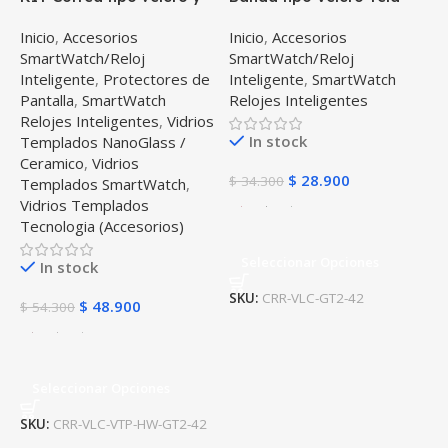
Vidrio templado cerámico
suave para Reloj
Inicio
,
Accesorios
Inicio
,
Accesorios
para Reloj Smartwatch
Smartwatch Huawei GT 2
SmartWatch/Reloj
SmartWatch/Reloj
Huawei GT2 42mm
42mm
Inteligente
,
Protectores de
Inteligente
,
SmartWatch
Pantalla
,
SmartWatch
Relojes Inteligentes
Relojes Inteligentes
,
Vidrios
In stock
Templados NanoGlass /
Ceramico
,
Vidrios
$
28.900
$
34.300
Templados SmartWatch
,
Vidrios Templados
Tecnologia (Accesorios)
Seleccionar Opciones
In stock
SKU:
CRR-VLC-GT2-42
$
48.900
$
54.300
Seleccionar Opciones
SKU:
CRR-VLC-VTP-HW-GT2-42