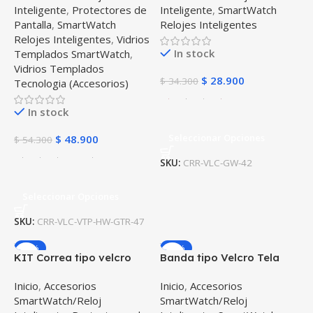
Inteligente
,
Protectores de
Inteligente
,
SmartWatch
Amazfit Gtr
Pantalla
,
SmartWatch
Relojes Inteligentes
Relojes Inteligentes
,
Vidrios
In stock
Templados SmartWatch
,
Vidrios Templados
$
28.900
$
34.300
Tecnologia (Accesorios)
In stock
Seleccionar Opciones
$
48.900
$
54.300
SKU:
CRR-VLC-GW-42
Seleccionar Opciones
SKU:
CRR-VLC-VTP-HW-GTR-47
-10%
-16%
KIT Correa tipo velcro
Banda tipo Velcro Tela
tela suave y Vidrio
suave para Reloj
Inicio
,
Accesorios
Inicio
,
Accesorios
templado Reloj
Smartwatch Samsung
SmartWatch/Reloj
SmartWatch/Reloj
Smartwatch Samsung
Galaxy Watch 46mm