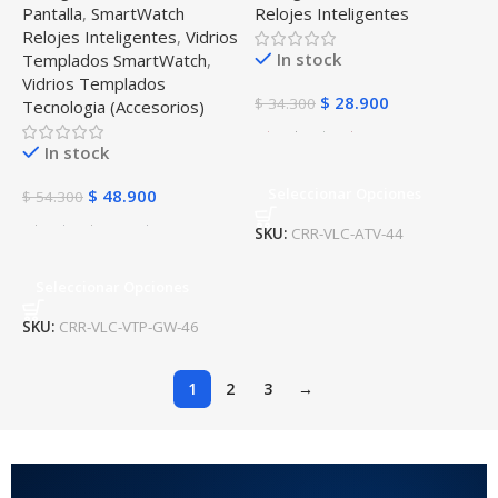
Pantalla
,
SmartWatch
Relojes Inteligentes
Relojes Inteligentes
,
Vidrios
In stock
Templados SmartWatch
,
Vidrios Templados
$
28.900
$
34.300
Tecnologia (Accesorios)
In stock
Seleccionar Opciones
$
48.900
$
54.300
SKU:
CRR-VLC-ATV-44
Seleccionar Opciones
SKU:
CRR-VLC-VTP-GW-46
1
2
3
→