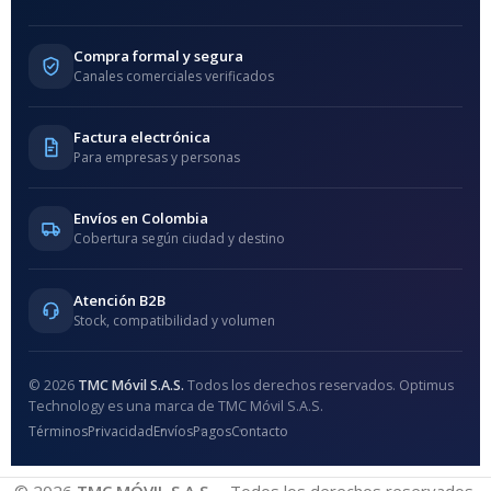
Compra formal y segura
Canales comerciales verificados
Factura electrónica
Para empresas y personas
Envíos en Colombia
Cobertura según ciudad y destino
Atención B2B
Stock, compatibilidad y volumen
© 2026
TMC Móvil S.A.S.
Todos los derechos reservados. Optimus
Technology es una marca de TMC Móvil S.A.S.
Términos
Privacidad
Envíos
Pagos
Contacto