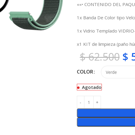
««• CONTENIDO DEL PAQU
1x Banda De Color tipo Vel
1x Vidrio Templado VIDRIO
x1 KIT de limpieza (paño h
$
62.500
$
5
COLOR
Agotado