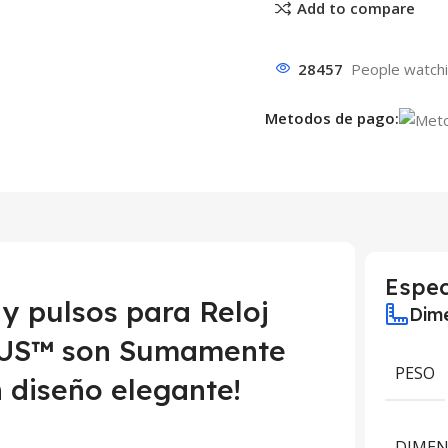
Add to compare
28457
People watchi
Metodos de pago:
Espec
y pulsos para Reloj
Dime
MUS™ son Sumamente
PESO
 diseño elegante!
DIMEN