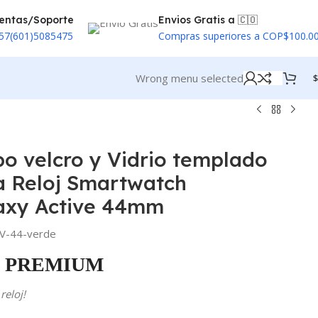
entas/Soporte
Envios Gratis a 🇨🇴
57(601)5085475
Compras superiores a COP$100.0
Wrong menu selected
$
po velcro y Vidrio templado
a Reloj Smartwatch
axy Active 44mm
V-44-verde
PREMIUM
reloj!