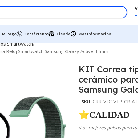
V
+
 De Pago
Contáctenos
Tienda
Mas Información
dos SmartWatch
 para Reloj Smartwatch Samsung Galaxy Active 44mm
KIT Correa ti
cerámico par
Samsung Gal
SKU:
CRR-VLC-VTP-CR-AT
⭐CALIDAD 
¡Los mejores pulsos para tu 
———————-