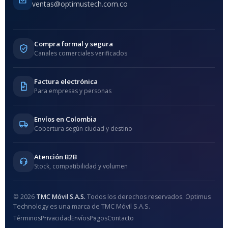
ventas@optimustech.com.co
Compra formal y segura
Canales comerciales verificados
Factura electrónica
Para empresas y personas
Envíos en Colombia
Cobertura según ciudad y destino
Atención B2B
Stock, compatibilidad y volumen
© 2026
TMC Móvil S.A.S.
Todos los derechos reservados. Optimus
Technology es una marca de TMC Móvil S.A.S.
Términos
Privacidad
Envíos
Pagos
Contacto