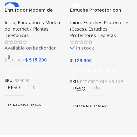
-20%
Enrutador Modem de
Estuche Protector con
COLOR
Internet Huawei B311-521
Correa Desmontable
Inicio
,
Enrutadores Modem
Inicio
,
Estuches Protectores
Libre Todo Operador 4G
Tablet Samsung Galaxy
Gris
,
Negro
,
Azul
,
Rosa
de Internet / Plantas
(Cases)
,
Estuches
LTE SIMCARD
Tab A8 10.5 2021 – 2022
Telefonicas
Protectores Tabletas
SM-x200 SM-x205 Anti
golpes con soporte
Available on backorder
In stock
$
515.200
$
645.300
$
129.900
Añadir Al Carrito
Seleccionar Opciones
SKU:
389090
SKU:
EST-CRRD-GLX-A8-10.5
1 kg
PESO
1 kg
PESO
DIMENSIONES
DIMENSIONES
10 × 10 × 10 cm
10 × 10 × 10 cm