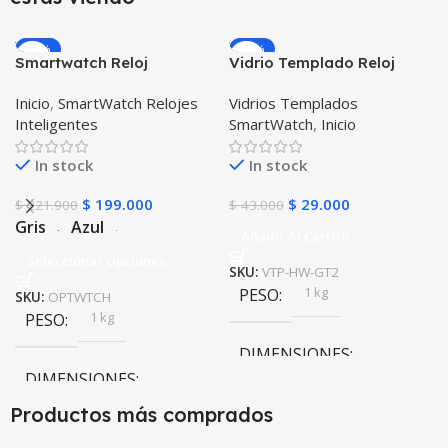
-10%
-33%
Smartwatch Reloj
Vidrio Templado Reloj
Inteligente OPTIMUS
Inteligente Smartwatch
Inicio
,
SmartWatch Relojes
Vidrios Templados
WATCH™ (KW37 PRO) Mide
Huawei Gt2 46mm X2
Inteligentes
SmartWatch
,
Inicio
Temperatura Presión
Unidades
Arterial y Ritmo Cardíaco
In stock
In stock
$
199.000
$
29.000
$
221.900
$
43.000
Gris
Azul
Añadir Al Carrito
Seleccionar Opciones
SKU:
VTP-HW-GT2
1 kg
PESO
SKU:
OPTWTCH
1 kg
PESO
DIMENSIONES
DIMENSIONES
10 × 10 × 10 cm
Productos más comprados
10 × 10 × 10 cm