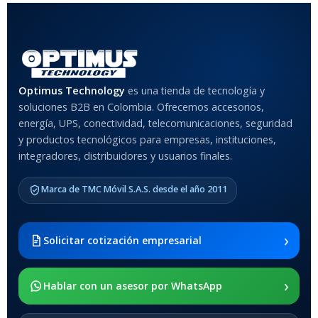
COLOR
Rojo
,
Negro
,
Azul
,
Rosa
MATERIAL DEL CASE
Optimus Technology
es una tienda de tecnología y
soluciones B2B en Colombia. Ofrecemos accesorios,
Anti-Shock
energía, UPS, conectividad, telecomunicaciones, seguridad
y productos tecnológicos para empresas, instituciones,
integradores, distribuidores y usuarios finales.
MODELO DE TABLETS
COMPATIBLES
Marca de TMC Móvil S.A.S. desde el año 2011
Samsung Galaxy Tab A8 10.5
2021 SM-x200 / Samsung
Galaxy Tab A8 10.5 2021 SM-
›
Solicitar cotización empresarial
x205
›
SOPORTE DE APOYO
Hablar con un asesor por WhatsApp