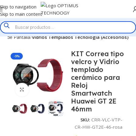
Skip to navigation
Skip to main content
es de Pantalla
Vidrios Templados Tecnologia (Accesorios)
KIT Correa tipo
-9%
velcro y Vidrio
templado
cerámico para
Reloj
Click to enlarge
Smartwatch
Huawei GT 2E
46mm
SKU:
CRR-VLC-VTP-
CR-HW-GT2E-46-rosa