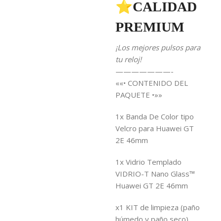
⭐CALIDAD
PREMIUM
¡Los mejores pulsos para
tu reloj!
———————-
««• CONTENIDO DEL
PAQUETE •»»
1x Banda De Color tipo
Velcro para Huawei GT
2E 46mm
1x Vidrio Templado
VIDRIO-T Nano Glass™
Huawei GT 2E 46mm
x1 KIT de limpieza (paño
húmedo y paño seco)