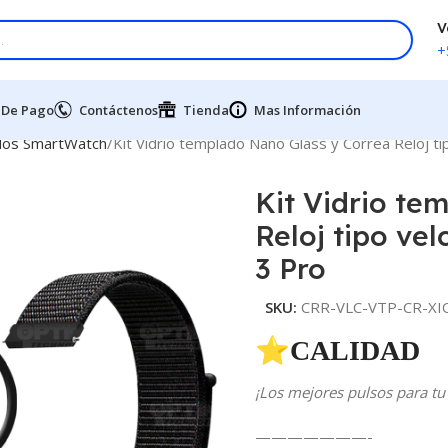
V
+
 De Pago
Contáctenos
Tienda
Mas Información
dos SmartWatch
Kit Vidrio templado Nano Glass y Correa Reloj t
Kit Vidrio te
Reloj tipo ve
3 Pro
SKU:
CRR-VLC-VTP-CR-XI
⭐CALIDAD 
¡Los mejores pulsos para tu 
———————-