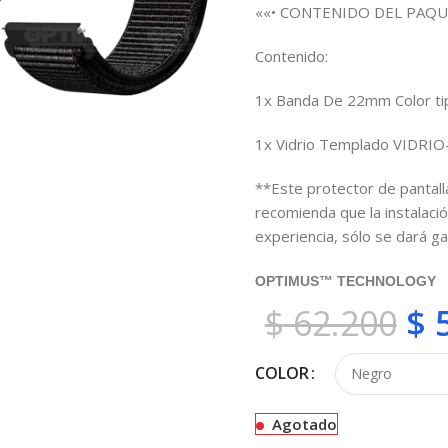
««• CONTENIDO DEL PAQU
Contenido:
1x Banda De 22mm Color ti
1x Vidrio Templado VIDRIO
**Este protector de pantalla
recomienda que la instalaci
experiencia, sólo se dará g
OPTIMUS™ TECHNOLOGY
$
62.200
$
5
COLOR
Agotado