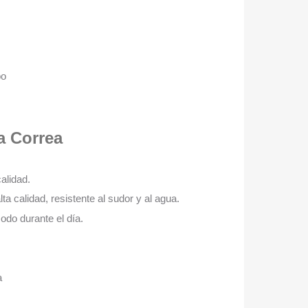
po
la Correa
alidad.
 calidad, resistente al sudor y al agua.
do durante el día.
a