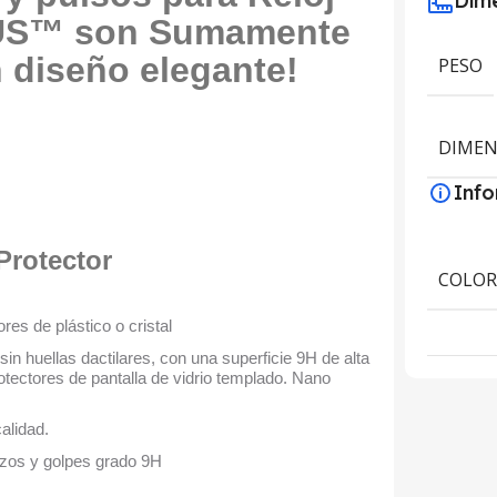
Dime
MUS™ son Sumamente
 diseño elegante!
PESO
DIMEN
Inf
 Protector
COLO
res de plástico o cristal
 sin huellas dactilares, con una superficie 9H de alta
rotectores de pantalla de vidrio templado. Nano
alidad.
zos y golpes grado 9H