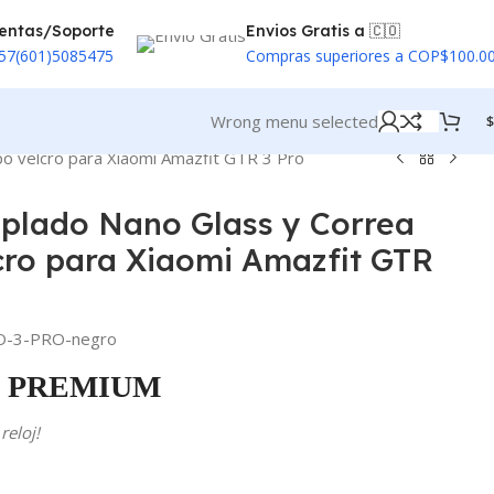
entas/Soporte
Envios Gratis a 🇨🇴
57(601)5085475
Compras superiores a COP$100.0
Wrong menu selected
$
ipo velcro para Xiaomi Amazfit GTR 3 Pro
mplado Nano Glass y Correa
lcro para Xiaomi Amazfit GTR
O-3-PRO-negro
PREMIUM
reloj!