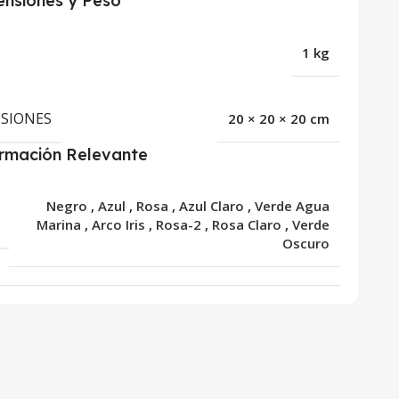
nsiones y Peso
1 kg
SIONES
20 × 20 × 20 cm
ormación Relevante
Negro
,
Azul
,
Rosa
,
Azul Claro
,
Verde Agua
R
Marina
,
Arco Iris
,
Rosa-2
,
Rosa Claro
,
Verde
Oscuro