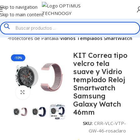
Skip to navigation
Skip to main content
cio
Protectores de Pantalla
Vidrios Templados SmartWatch
KIT Correa tipo
-10%
velcro tela
suave y Vidrio
templado Reloj
Smartwatch
Click to enlarge
Samsung
Galaxy Watch
46mm
SKU:
CRR-VLC-VTP-
GW-46-rosaclaro