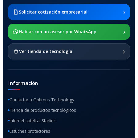
2021 SM-x200 / Samsung
Galaxy Tab A8 10.5 2021 SM-
›
Solicitar cotización empresarial
x205
›
SOPORTE DE APOYO
Hablar con un asesor por WhatsApp
SI
›
Ver tienda de tecnología
Información
Contactar a Optimus Technology
Tienda de productos tecnológicos
Internet satelital Starlink
Estuches protectores