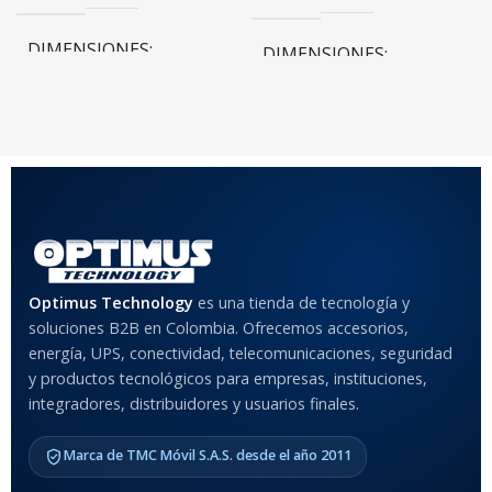
DIMENSIONES
DIMENSIONES
10 × 10 × 10 cm
10 × 10 × 10 cm
COLOR
Rojo
,
Negro
,
Azul
,
Rosa
MATERIAL DEL CASE
Optimus Technology
es una tienda de tecnología y
soluciones B2B en Colombia. Ofrecemos accesorios,
Anti-Shock
energía, UPS, conectividad, telecomunicaciones, seguridad
y productos tecnológicos para empresas, instituciones,
integradores, distribuidores y usuarios finales.
MODELO DE TABLETS
COMPATIBLES
Marca de TMC Móvil S.A.S. desde el año 2011
Samsung Galaxy Tab A8 10.5