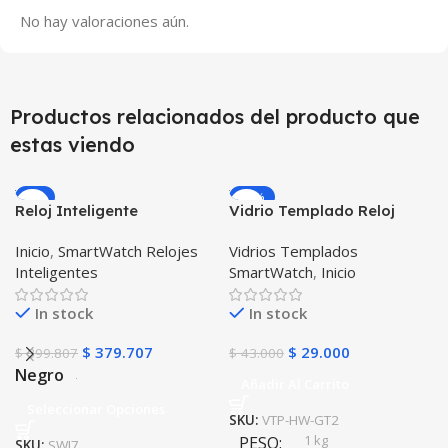
No hay valoraciones aún.
Productos relacionados del producto que
estas viendo
-5%
-33%
Reloj Inteligente
Vidrio Templado Reloj
Smartwatch I7 Negro
Inteligente Smartwatch
Inicio
,
SmartWatch Relojes
Vidrios Templados
Incluye Pulso y Estuche
Huawei Gt2 46mm X2
Inteligentes
SmartWatch
,
Inicio
protector – GPS
Unidades
In stock
In stock
$
379.707
$
29.000
$
399.807
$
43.000
Negro
Añadir Al Carrito
Seleccionar Opciones
SKU:
VTP-HW-GT2
1 kg
PESO
SKU:
SWI7