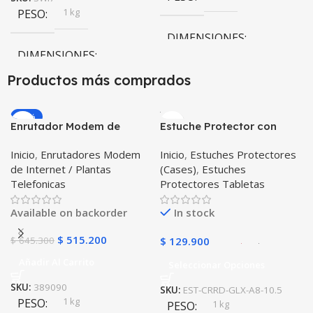
1 kg
PESO
DIMENSIONES
DIMENSIONES
10 × 10 × 10 cm
Productos más comprados
10 × 10 × 10 cm
-20%
Enrutador Modem de
Estuche Protector con
Negro
,
Rosa
COLOR
Internet Huawei B311-521
Correa Desmontable
Inicio
,
Enrutadores Modem
Inicio
,
Estuches Protectores
Libre Todo Operador 4G
Tablet Samsung Galaxy
de Internet / Plantas
(Cases)
,
Estuches
LTE SIMCARD
Tab A8 10.5 2021 – 2022
PULSO ADICIONAL
Telefonicas
Protectores Tabletas
SM-x200 SM-x205 Anti
golpes con soporte
Goma
,
Metalizado
Available on backorder
In stock
$
515.200
$
645.300
$
129.900
Añadir Al Carrito
Seleccionar Opciones
SKU:
389090
SKU:
EST-CRRD-GLX-A8-10.5
1 kg
PESO
1 kg
PESO