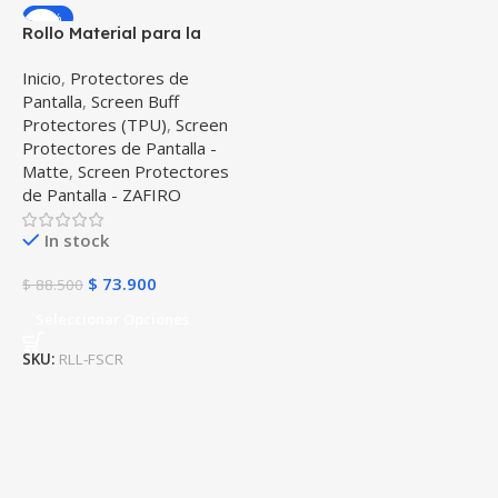
-16%
Rollo Material para la
fabricación de Film
Inicio
,
Protectores de
Screen protectores de
Pantalla
,
Screen Buff
pantalla 19x100cm Zafiro
Protectores (TPU)
,
Screen
/ Mate Anti Huella
Protectores de Pantalla -
Matte
,
Screen Protectores
de Pantalla - ZAFIRO
In stock
$
73.900
$
88.500
Seleccionar Opciones
SKU:
RLL-FSCR