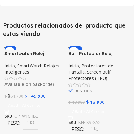
Productos relacionados del producto que
estas viendo
-9%
-26%
Smartwatch Reloj
Buff Protector Reloj
Inteligente OPTIMUS
Inteligente Smartwatch
Inicio
,
SmartWatch Relojes
Inicio
,
Protectores de
WATCH BLACK™ (PK W34
Samsung Galaxy Watch
Inteligentes
Pantalla
,
Screen Buff
Iwo 10 12) Compatible
Active 2
Protectores (TPU)
Android y iPhone
Available on backorder
In stock
$
149.900
$
164.700
$
13.900
$
18.900
Añadir Al Carrito
Añadir Al Carrito
SKU:
OPTWTCHBL
1 kg
PESO
SKU:
BFF-SS-GA2
1 kg
PESO