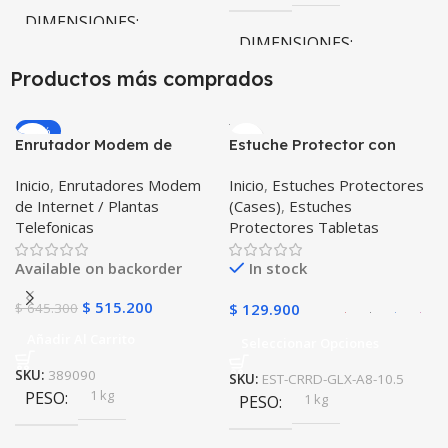
DIMENSIONES
DIMENSIONES
10 × 10 × 10 cm
Productos más comprados
10 × 10 × 10 cm
-20%
Enrutador Modem de
Estuche Protector con
Internet Huawei B311-521
Correa Desmontable
Inicio
,
Enrutadores Modem
Inicio
,
Estuches Protectores
Libre Todo Operador 4G
Tablet Samsung Galaxy
de Internet / Plantas
(Cases)
,
Estuches
LTE SIMCARD
Tab A8 10.5 2021 – 2022
Telefonicas
Protectores Tabletas
SM-x200 SM-x205 Anti
golpes con soporte
Available on backorder
In stock
$
515.200
$
645.300
$
129.900
Añadir Al Carrito
Seleccionar Opciones
SKU:
389090
SKU:
EST-CRRD-GLX-A8-10.5
1 kg
PESO
1 kg
PESO