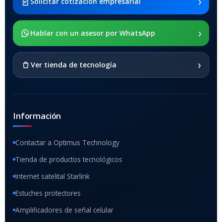
›
Solicitar cotización empresarial
x205
›
SOPORTE DE APOYO
Hablar con un asesor por WhatsApp
SI
›
Ver tienda de tecnología
Información
Contactar a Optimus Technology
Tienda de productos tecnológicos
Internet satelital Starlink
Estuches protectores
Amplificadores de señal celular