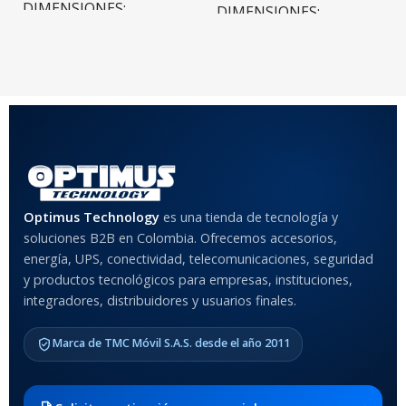
DIMENSIONES
DIMENSIONES
20 × 20 × 20 cm
20 × 20 × 20 cm
COLOR
Rojo
,
Negro
,
Azul
,
Rosa
MATERIAL DEL CASE
Optimus Technology
es una tienda de tecnología y
soluciones B2B en Colombia. Ofrecemos accesorios,
Anti-Shock
energía, UPS, conectividad, telecomunicaciones, seguridad
y productos tecnológicos para empresas, instituciones,
integradores, distribuidores y usuarios finales.
MODELO DE TABLETS
COMPATIBLES
Marca de TMC Móvil S.A.S. desde el año 2011
Samsung Galaxy Tab A8 10.5
2021 SM-x200 / Samsung
Galaxy Tab A8 10.5 2021 SM-