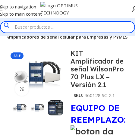
Skip to navigation
Skip to main content
lar
Amplificadores de señal celular para Empresas y PYMES
KIT
SALE
Amplificador de
señal WilsonPro
70 Plus LX –
Versión 2.1
Click to enlarge
SKU:
460128 SC-2.1
EQUIPO DE
REEMPLAZO
: