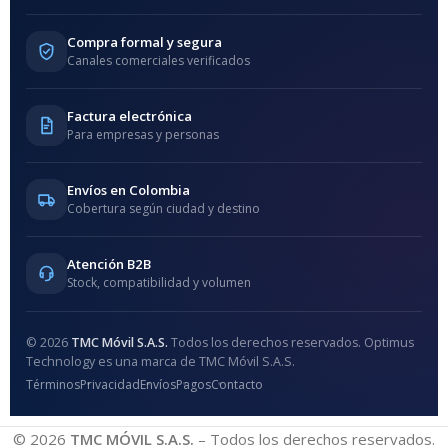
Compra formal y segura
Canales comerciales verificados
Factura electrónica
Para empresas y personas
Envíos en Colombia
Cobertura según ciudad y destino
Atención B2B
Stock, compatibilidad y volumen
© 2026
TMC Móvil S.A.S.
Todos los derechos reservados. Optimus
Technology es una marca de TMC Móvil S.A.S.
Términos
Privacidad
Envíos
Pagos
Contacto
© 2026
TMC MÓVIL S.A.S.
– Todos los derechos reservados.