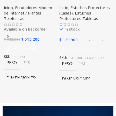
Internet Huawei B311-521
Correa Desmontable
Inicio
,
Enrutadores Modem
Inicio
,
Estuches Protectores
Libre Todo Operador 4G
Tablet Samsung Galaxy
de Internet / Plantas
(Cases)
,
Estuches
LTE SIMCARD
Tab A8 10.5 2021 – 2022
Telefonicas
Protectores Tabletas
SM-x200 SM-x205 Anti
golpes con soporte
Available on backorder
In stock
$
515.200
$
645.300
$
129.900
Añadir Al Carrito
Seleccionar Opciones
SKU:
389090
SKU:
EST-CRRD-GLX-A8-10.5
1 kg
PESO
1 kg
PESO
DIMENSIONES
DIMENSIONES
20 × 20 × 20 cm
20 × 20 × 20 cm
COLOR