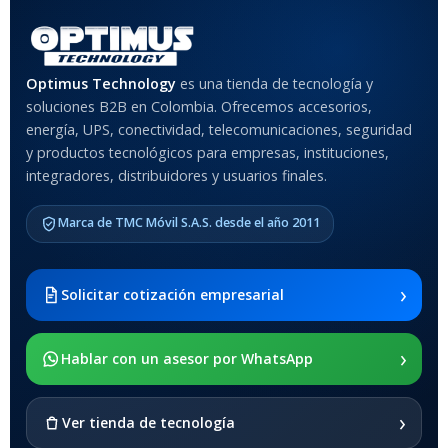
Rojo
,
Negro
,
Azul
,
Rosa
MATERIAL DEL CASE
Optimus Technology
es una tienda de tecnología y
soluciones B2B en Colombia. Ofrecemos accesorios,
Anti-Shock
energía, UPS, conectividad, telecomunicaciones, seguridad
y productos tecnológicos para empresas, instituciones,
integradores, distribuidores y usuarios finales.
MODELO DE TABLETS
COMPATIBLES
Marca de TMC Móvil S.A.S. desde el año 2011
Samsung Galaxy Tab A8 10.5
2021 SM-x200 / Samsung
Galaxy Tab A8 10.5 2021 SM-
›
Solicitar cotización empresarial
x205
›
SOPORTE DE APOYO
Hablar con un asesor por WhatsApp
SI
›
Ver tienda de tecnología