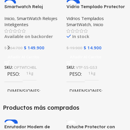
-9%
-25%
Smartwatch Reloj
Vidrio Templado Protector
Inteligente OPTIMUS
para Reloj Inteligente
Inicio
,
SmartWatch Relojes
Vidrios Templados
WATCH BLACK™ (PK W34
Smartwatch Samsung
Inteligentes
SmartWatch
,
Inicio
Iwo 10 12) Compatible
Gear S3 Frontier
Android y iPhone
Available on backorder
In stock
$
149.900
$
14.900
$
164.700
$
19.900
Añadir Al Carrito
Añadir Al Carrito
SKU:
OPTWTCHBL
SKU:
VTP-SS-GS3
1 kg
1 kg
PESO
PESO
DIMENSIONES
DIMENSIONES
10 × 10 × 10 cm
10 × 10 × 10 cm
Productos más comprados
-20%
Enrutador Modem de
Estuche Protector con