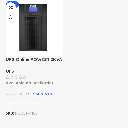
-12%
UPS Online POWEST 3KVA
220V | Doble Conversión |
UPS
2400W | DSP | Estándar
Europeo 220V
Available on backorder
$
2.606.618
$
2.971.800
Añadir Al Carrito
SKU:
NUOLT-7406