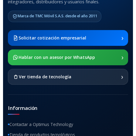
integradores, distribuidores y usuarios finales.
MODELO DE TABLETS
COMPATIBLES
Marca de TMC Móvil S.A.S. desde el año 2011
Samsung Galaxy Tab A8 10.5
2021 SM-x200 / Samsung
Galaxy Tab A8 10.5 2021 SM-
›
Solicitar cotización empresarial
x205
›
SOPORTE DE APOYO
Hablar con un asesor por WhatsApp
SI
›
Ver tienda de tecnología
Información
Contactar a Optimus Technology
Tienda de productos tecnológicos