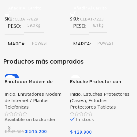
Añadir Al Carrito
Añadir Al Carrito
SKU:
CEBAT-7629
SKU:
CEBAT-7223
59,0 kg
8,1 kg
PESO
PESO
POWEST
POWEST
MARCA
MARCA
Productos más comprados
-20%
Enrutador Modem de
Estuche Protector con
Internet Huawei B311-521
Correa Desmontable
Inicio
,
Enrutadores Modem
Inicio
,
Estuches Protectores
Libre Todo Operador 4G
Tablet Samsung Galaxy
de Internet / Plantas
(Cases)
,
Estuches
LTE SIMCARD
Tab A8 10.5 2021 – 2022
Telefonicas
Protectores Tabletas
SM-x200 SM-x205 Anti
golpes con soporte
Available on backorder
In stock
$
515.200
$
645.300
$
129.900