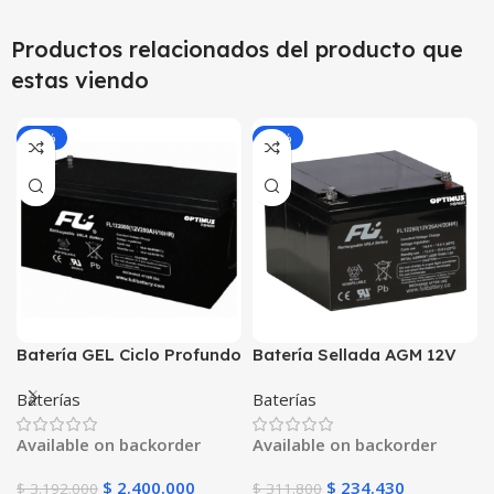
Productos relacionados del producto que
estas viendo
-25%
-25%
Batería GEL Ciclo Profundo
Batería Sellada AGM 12V
12V 200Ah POWEST
26Ah POWEST FL12260GS |
Baterías
Baterías
FLS122000DC | Energía
Libre de Mantenimiento |
Solar | Deep Cycle VRLA |
UPS y Respaldo |
Available on backorder
Available on backorder
Off-Grid
Tecnología VRLA
$
2.400.000
$
234.430
$
3.192.000
$
311.800