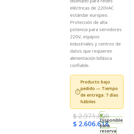
diseñado para redes
eléctricas de 220VAC
estándar europeo.
Protección de alta
potencia para servidores
220V, equipos
industriales y centros de
datos que requieren
alimentación bifásica
confiable.
Producto bajo
pedido — Tiempo
⏱️
de entrega: 7 días
hábiles
$
2.971.800
Disponible
$
2.606.618
para
reserva