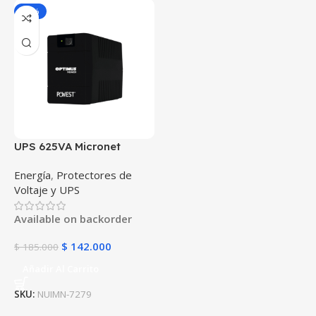
-23%
UPS 625VA Micronet
POWEST 375W |
Energía
,
Protectores de
Regulación AVR, 2 salidas
Voltaje y UPS
NEMA y respaldo de
batería ideal para PC,
Available on backorder
router, oficina en casa y
equipos básicos
$
142.000
$
185.000
Añadir Al Carrito
SKU:
NUIMN-7279