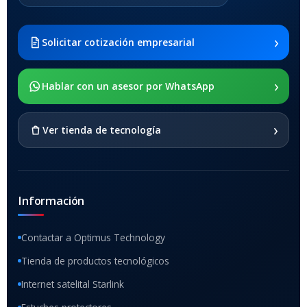
2021 SM-x200 / Samsung
Galaxy Tab A8 10.5 2021 SM-
x205
›
Solicitar cotización empresarial
SOPORTE DE APOYO
›
Hablar con un asesor por WhatsApp
SI
›
Ver tienda de tecnología
Información
Contactar a Optimus Technology
Tienda de productos tecnológicos
Internet satelital Starlink