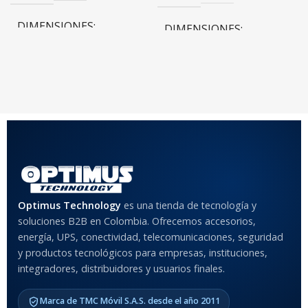
DIMENSIONES
DIMENSIONES
20 × 20 × 20 cm
20 × 20 × 20 cm
COLOR
Rojo
,
Negro
,
Azul
,
Rosa
MATERIAL DEL CASE
Optimus Technology
es una tienda de tecnología y
Anti-Shock
soluciones B2B en Colombia. Ofrecemos accesorios,
energía, UPS, conectividad, telecomunicaciones, seguridad
MODELO DE TABLETS
y productos tecnológicos para empresas, instituciones,
COMPATIBLES
integradores, distribuidores y usuarios finales.
Samsung Galaxy Tab A8 10.5
Marca de TMC Móvil S.A.S. desde el año 2011