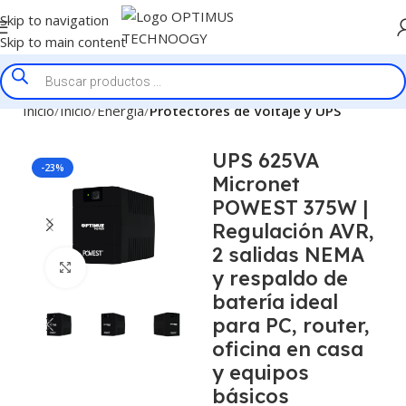
Skip to navigation
Skip to main content
Inicio
Inicio
Energía
Protectores de Voltaje y UPS
UPS 625VA
-23%
Micronet
POWEST 375W |
Regulación AVR,
2 salidas NEMA
Click to enlarge
y respaldo de
batería ideal
para PC, router,
oficina en casa
y equipos
básicos