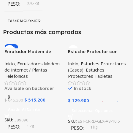
0,45 kg
PESO
new
CONDITION
DIMENSIONES
Productos más comprados
5,2 × 4,8 × 10 cm
-20%
Enrutador Modem de
Estuche Protector con
Internet Huawei B311-521
Correa Desmontable
Inicio
,
Enrutadores Modem
Inicio
,
Estuches Protectores
Libre Todo Operador 4G
Tablet Samsung Galaxy
de Internet / Plantas
(Cases)
,
Estuches
LTE SIMCARD
Tab A8 10.5 2021 – 2022
Telefonicas
Protectores Tabletas
SM-x200 SM-x205 Anti
golpes con soporte
Available on backorder
In stock
$
515.200
$
645.300
$
129.900
Añadir Al Carrito
Seleccionar Opciones
SKU:
389090
SKU:
EST-CRRD-GLX-A8-10.5
1 kg
PESO
1 kg
PESO