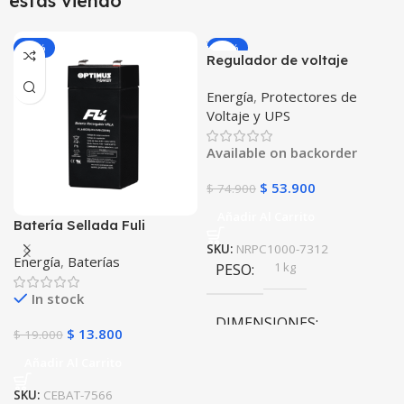
estas viendo
-27%
-28%
Regulador de voltaje
Multitoma Powest PROPC
Energía
,
Protectores de
1000 VA 8 Salidas
Voltaje y UPS
protección cortocircuito
sobrecarga con Switch
Available on backorder
Supresor de picos
$
53.900
$
74.900
Añadir Al Carrito
Batería Sellada Fuli
Battery de 4V-4AH
SKU:
NRPC1000-7312
Energía
,
Baterías
FL440GS POWEST
1 kg
PESO
In stock
DIMENSIONES
$
13.800
$
19.000
Añadir Al Carrito
20 × 20 × 20 cm
SKU:
CEBAT-7566