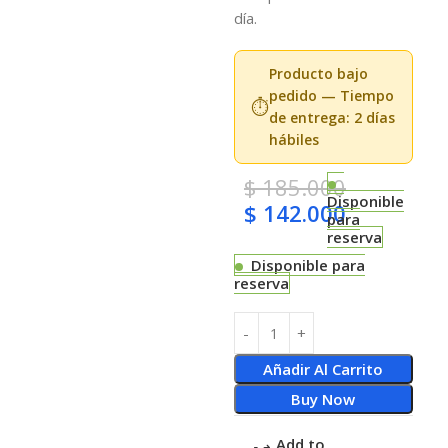
día.
Producto bajo
pedido — Tiempo
⏱️
de entrega: 2 días
hábiles
$
185.000
Disponible
$
142.000
para
reserva
Disponible para
reserva
Añadir Al Carrito
Buy Now
Add to