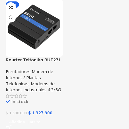
-11%
Rourter Teltonika RUT271
4G LTE / 5G Recap Doble
Enrutadores Modem de
Sim 2 SIM (1 Fisica & 1
Internet / Plantas
eSIM) / Profesional 2
Telefonicas
,
Modems de
puertos Ethernet 10/100
Internet Industriales 4G/5G
Mbps, Wi-Fi 2.4 GHz,
Bandas:
In stock
B1/B2/B3/B4/B5/B7/B8/B
28
$
1.327.900
$
1.500.000
Añadir Al Carrito